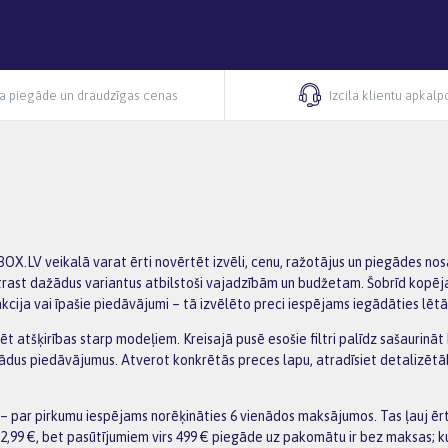
ra piegāde un draudzīgas cenas
Izcila klientu apkal
BOX.LV veikalā varat ērti novērtēt izvēli, cenu, ražotājus un piegādes no
 atrast dažādus variantus atbilstoši vajadzībām un budžetam. Šobrīd kopēja
cija vai īpašie piedāvājumi – tā izvēlēto preci iespējams iegādāties lētā
zēt atšķirības starp modeļiem. Kreisajā pusē esošie filtri palīdz sašaurinā
žādus piedāvājumus. Atverot konkrētās preces lapu, atradīsiet detalizēt
 par pirkumu iespējams norēķināties 6 vienādos maksājumos. Tas ļauj ēr
2,99 €, bet pasūtījumiem virs 499 € piegāde uz pakomātu ir bez maksas; k