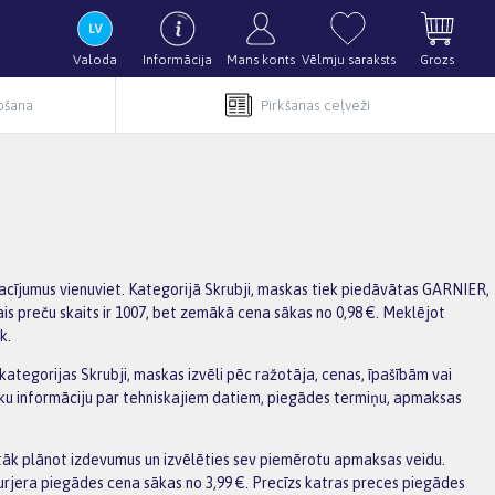
Valoda
Informācija
Mans konts
Vēlmju saraksts
Grozs
pošana
Pirkšanas ceļveži
sacījumus vienuviet. Kategorijā Skrubji, maskas tiek piedāvātas GARNIER,
is preču skaits ir 1007, bet zemākā cena sākas no 0,98 €. Meklējot
k.
t kategorijas Skrubji, maskas izvēli pēc ražotāja, cenas, īpašībām vai
āku informāciju par tehniskajiem datiem, piegādes termiņu, apmaksas
tāk plānot izdevumus un izvēlēties sev piemērotu apmaksas veidu.
urjera piegādes cena sākas no 3,99 €. Precīzs katras preces piegādes