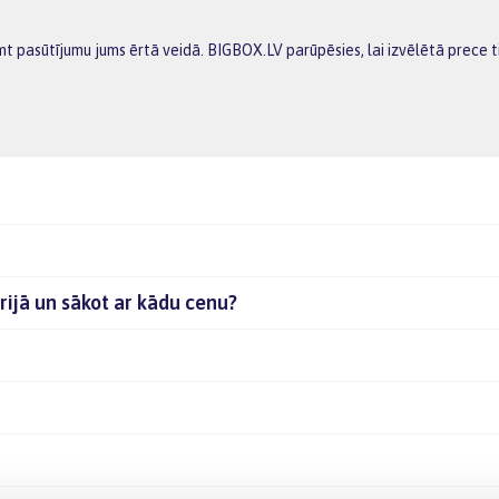
emt pasūtījumu jums ērtā veidā. BIGBOX.LV parūpēsies, lai izvēlētā prece
rijā un sākot ar kādu cenu?