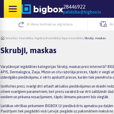
28446922
palidziba@bigbox.lv
30 dienu bezmaksas atgriešana
Āt
/
Smaržas, kosmētika, higiēna
/
Kosmētika
/
Sejas kosmētika
/
Skrubji, maskas
Skrubji, maskas
Vai plānojat iegādāties kategorijas Skrubji, maskas preci internetā? BIG
APIS, Dermalogica, Ziaja, Mizon un citu ražotāju preces, tāpēc ir viegli
izdevīgāko piedāvājumu, ir vērts apskatīt preces, kurām tiek piemērota ak
Izvēloties preci, svarīgi ātri atlasīt aktuālos piedāvājumus un skaidri red
citiem svarīgiem parametriem, bet preču sarakstā var ērti salīdzināt da
veidiem un pirkuma nosacījumiem, tāpēc lēmumu pieņemt būs vieglāk.
Lielākas vērtības pirkumiem BIGBOX.LV piedāvā ērtu apmaksu pa daļām –
Pasūtījumi tiek piegādāti visā Latvijā: piegāde uz pakomātiem maksā no 