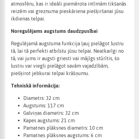
atmosfēru, kas ir ideāli piemērota intīmām tikšanās
reizēm vai greznuma pieskāriena piešķiršanai jūsu
ikdienas telpai.
Noregulējams augstums daudzpusībai
Regulējamā augstuma funkcija ļauj pielāgot lustru
tā, lai tā perfekti atbilstu jūsu telpai. Neatkarīgi no
tā, vai jums ir augsti griesti vai mājīgs stūrītis, šo
lustru var viegli pielāgot savām vajadzībām,
piešķirot jebkurai telpai krāšņumu.
Tehniskā informācija:
Diametrs: 32 cm
Augstums: 117 cm
Galviņas diametrs: 32 cm
Kapes augstums: 21 cm
Pamatnes plāksnes diametrs: 10 cm
Pamatnes plāksnes augstums: 6 cm