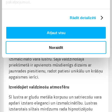
pakalpojumus.
Iepakojuma skaits
1
Rādīt detalizēti
Preces apraksts
Atļaut visu
Pārveidojiet savu telpu ar satriecošo vara lustru
Noraidīt
Uzlabojiet jebkuras telpas atmosfēru ar mūsu
izsmalcināto vara lustru. Šajā valdzinošajā
priekšmetā ir apvienots mūsdienīgs dizains ar
jaunrades piesitienu, radot patiesi unikālu un krāšņu
apgaismes ierīci.
Izveidojiet valdzinošu atmosfēru
Šī lustra ar gludu metāla korpusu un satriecošu vara
apdari izstaro eleganci un izsmalcinātību. Lustras
izstarotais siltais mirdzums rada hipnotizējošu