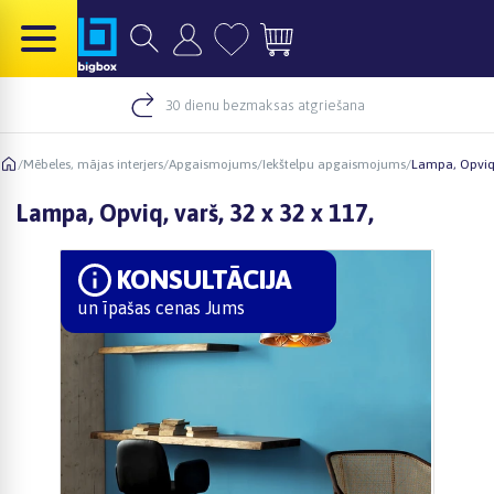
30 dienu bezmaksas atgriešana
/
Mēbeles, mājas interjers
/
Apgaismojums
/
Iekštelpu apgaismojums
/
Lampa, Opviq, 
Lampa, Opviq, varš, 32 x 32 x 117,
KONSULTĀCIJA
un īpašas cenas Jums