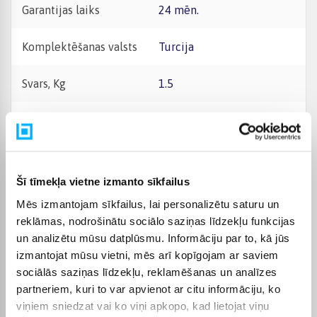
Garantijas laiks
24 mēn.
Komplektēšanas valsts
Turcija
Svars, Kg
1.5
Ražotāja krāsa
Brūns
Materiāls -
Metāls
Šī tīmekļa vietne izmanto sīkfailus
Augstums, cm -
25
Mēs izmantojam sīkfailus, lai personalizētu saturu un
reklāmas, nodrošinātu sociālo saziņas līdzekļu funkcijas
Platums, cm -
33
un analizētu mūsu datplūsmu. Informāciju par to, kā jūs
izmantojat mūsu vietni, mēs arī kopīgojam ar saviem
Garums, cm -
33
sociālās saziņas līdzekļu, reklamēšanas un analīzes
partneriem, kuri to var apvienot ar citu informāciju, ko
Mājas telpa
Dzīvojamā istaba
viņiem sniedzat vai ko viņi apkopo, kad lietojat viņu