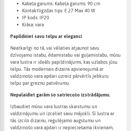
Kabeļa garums: Kabeļa garums: 90 cm
Kontaktligzdas tips: E 27 Max 40 W
IP kods: IP20
Krāsa: vara
Papildiniet savu telpu ar eleganci
Neatkarīgi no tā, vai vēlaties atjaunot savu
dzīvojamo istabu, ēdamistabu vai guļamistabu, mūsu
vara lustra ir ideāls papildinājums, kas uzlabos jūsu
telpu. Tās modernais dizains apvienojumā ar
valdzinošo vara apdari uzreiz pārvērtīs jebkuru
telpu par greznu patvērumu.
Nepalaidiet garām šo satriecošo izstrādājumu.
Izbaudiet mūsu vara lustras skaistumu un
valdzinājumu un izceliet savu mājokli. Šī lustra ar
tās izcilo dizainu, regulējamo augstumu un
valdzinošo vara apdari ir nepieciešama ikvienam,