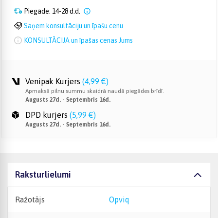
Piegāde: 14-28 d.d.
Saņem konsultāciju un īpašu cenu
KONSULTĀCIJA un īpašas cenas Jums
Venipak Kurjers
(
4,99 €
)
Apmaksā pilnu summu skaidrā naudā piegādes brīdī.
Augusts 27d. - Septembris 16d.
DPD kurjers
(
5,99 €
)
Augusts 27d. - Septembris 16d.
Raksturlielumi
Ražotājs
Opviq