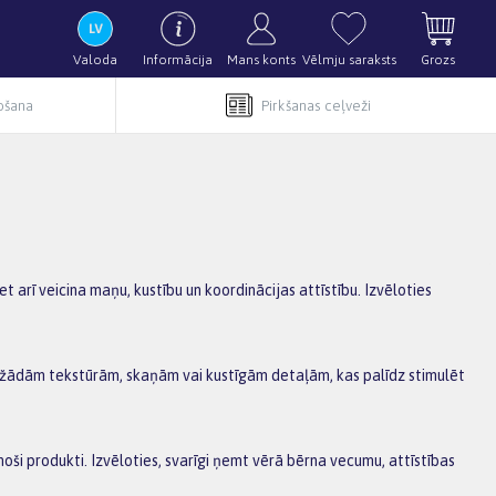
Valoda
Informācija
Mans konts
Vēlmju saraksts
Grozs
pošana
Pirkšanas ceļveži
t arī veicina maņu, kustību un koordinācijas attīstību. Izvēloties
ar dažādām tekstūrām, skaņām vai kustīgām detaļām, kas palīdz stimulēt
cinoši produkti. Izvēloties, svarīgi ņemt vērā bērna vecumu, attīstības