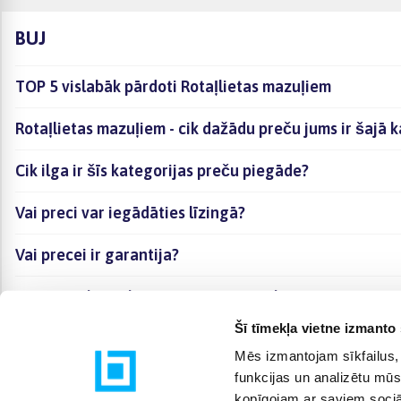
BUJ
TOP 5 vislabāk pārdoti Rotaļlietas mazuļiem
Rotaļlietas mazuļiem - cik dažādu preču jums ir šajā 
Cik ilga ir šīs kategorijas preču piegāde?
Vai preci var iegādāties līzingā?
Vai precei ir garantija?
Kā visērtāk izvēlēties sev piemērotāko preci?
Šī tīmekļa vietne izmanto 
Mēs izmantojam sīkfailus, 
funkcijas un analizētu mūs
kopīgojam ar saviem sociāl