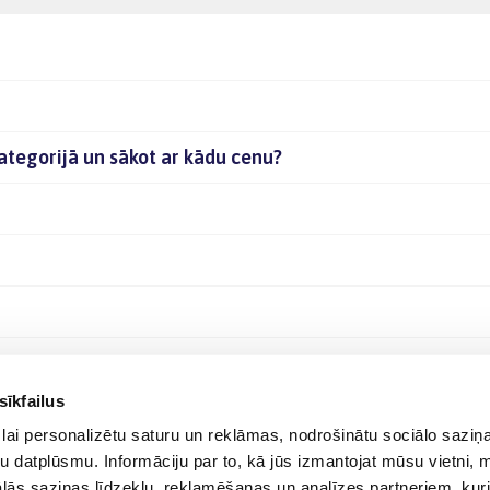
kategorijā un sākot ar kādu cenu?
sīkfailus
lai personalizētu saturu un reklāmas, nodrošinātu sociālo saziņa
u datplūsmu. Informāciju par to, kā jūs izmantojat mūsu vietni, 
ās saziņas līdzekļu, reklamēšanas un analīzes partneriem, kuri