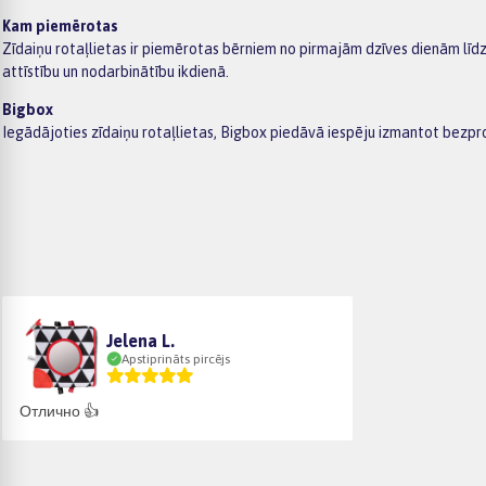
Kam piemērotas
Zīdaiņu rotaļlietas ir piemērotas bērniem no pirmajām dzīves dienām līd
attīstību un nodarbinātību ikdienā.
Bigbox
Iegādājoties zīdaiņu rotaļlietas, Bigbox piedāvā iespēju izmantot bezp
Jelena L.
Apstiprināts pircējs
Отлично 👍