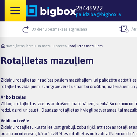
28446922
palidziba@bigbox.lv
30 dienu bezmaksas atgriešana
Āt
/
Rotaļlietas, bērnu un mazuļu preces
/
Rotaļlietas mazuļiem
Rotaļlietas mazuļiem
Zīdaiņu rotaļlietas ir radītas pašiem mazākajiem, lai palīdzētu attīstīties
rotaļlietas zīdaiņiem, svarīgi pievērst uzmanību drošībai, materiāliem 
Ar ko izceļas
Zīdaiņu rotaļlietas izceļas ar drošiem materiāliem, vienkāršu dizainu un 
redzi, dzirdi un tausti. Daudzas rotaļlietas ir viegli satveramas, lai mazuli
Veidi un izvēle
Zīdaiņu rotaļlietu klāstā ietilpst grabuļi, zobu riņķi, attīstošās rotaļliet
posmu un intereses, kā arī izvēlēties rotaļlietas no kvalitatīviem un droš