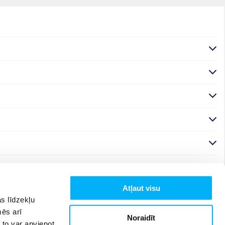
Atļaut visu
s līdzekļu
mēs arī
Noraidīt
 to var apvienot