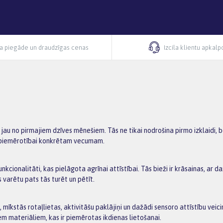
ra piegāde un draudzīgas cenas
Izcila klientu apkal
 jau no pirmajiem dzīves mēnešiem. Tās ne tikai nodrošina pirmo izklaidi, be
un piemērotībai konkrētam vecumam.
funkcionalitāti, kas pielāgota agrīnai attīstībai. Tās bieži ir krāsainas, 
s varētu pats tās turēt un pētīt.
as, mīkstās rotaļlietas, aktivitāšu paklājiņi un dažādi sensoro attīstību vei
iem materiāliem, kas ir piemērotas ikdienas lietošanai.