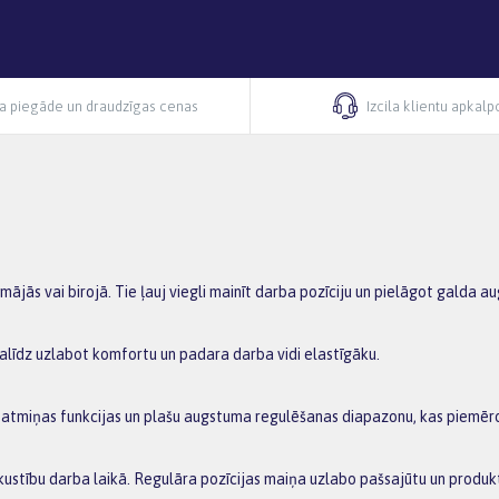
ra piegāde un draudzīgas cenas
Izcila klientu apkal
jās vai birojā. Tie ļauj viegli mainīt darba pozīciju un pielāgot galda 
alīdz uzlabot komfortu un padara darba vidi elastīgāku.
vā atmiņas funkcijas un plašu augstuma regulēšanas diapazonu, kas piemē
kustību darba laikā. Regulāra pozīcijas maiņa uzlabo pašsajūtu un produkt