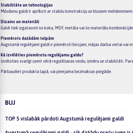
Stabilitāte un tehnoloģijas
Mūsdienu galdi ir aprīkoti ar stabilu konstrukciju un klusiem mehānismie
Dizains un materiāli
Galdi tiek izgatavoti no koka, MDF, metāla vai šo materiālu kombinācijā
Piemērots dažādām telpām
Augstumā regulējami galdi ir piemēroti birojam, mājas darba vietai vai mā
Kā izvēlēties piemērotu regulējamu galdu?
Izvēloties svarīgi ņemt vērā regulēšanas veidu, izmēru un stabilitāti. Pare
Pārbaudiet produkta lapā, vai pieejama bezmaksas piegāde.
BUJ
TOP 5 vislabāk pārdoti Augstumā regulējami galdi
Augstumā regulējami galdi - cik dažādu preču jums ir 