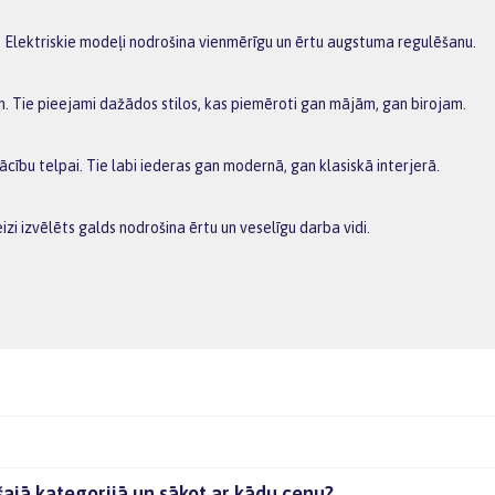
m. Elektriskie modeļi nodrošina vienmērīgu un ērtu augstuma regulēšanu.
m. Tie pieejami dažādos stilos, kas piemēroti gan mājām, gan birojam.
cību telpai. Tie labi iederas gan modernā, gan klasiskā interjerā.
izi izvēlēts galds nodrošina ērtu un veselīgu darba vidi.
šajā kategorijā un sākot ar kādu cenu?