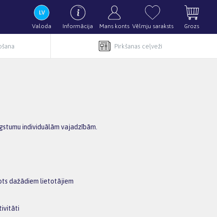
Valoda
Informācija
Mans konts
Vēlmju saraksts
Grozs
pošana
Pirkšanas ceļveži
augstumu individuālām vajadzībām.
rots dažādiem lietotājiem
ivitāti