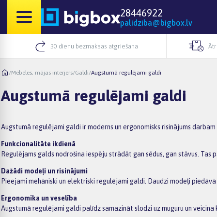
28446922
palidziba@bigbox.lv
30 dienu bezmaksas atgriešana
Āt
/
Mēbeles, mājas interjers
/
Galdi
/
Augstumā regulējami galdi
Augstumā regulējami galdi
Augstumā regulējami galdi ir moderns un ergonomisks risinājums darbam mā
Funkcionalitāte ikdienā
Regulējams galds nodrošina iespēju strādāt gan sēdus, gan stāvus. Tas p
Dažādi modeļi un risinājumi
Pieejami mehāniski un elektriski regulējami galdi. Daudzi modeļi piedā
Ergonomika un veselība
Augstumā regulējami galdi palīdz samazināt slodzi uz muguru un veicina 