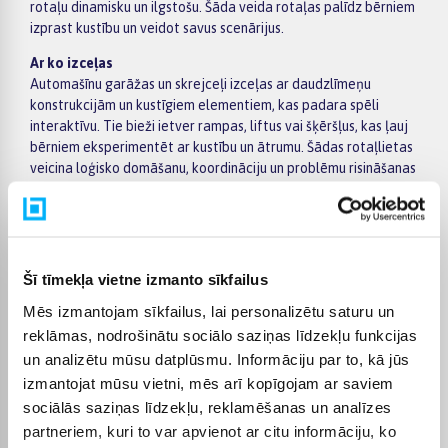
rotaļu dinamisku un ilgstošu. Šāda veida rotaļas palīdz bērniem
izprast kustību un veidot savus scenārijus.
Ar ko izceļas
Automašīnu garāžas un skrejceļi izceļas ar daudzlīmeņu
konstrukcijām un kustīgiem elementiem, kas padara spēli
interaktīvu. Tie bieži ietver rampas, liftus vai šķēršļus, kas ļauj
bērniem eksperimentēt ar kustību un ātrumu. Šādas rotaļlietas
veicina loģisko domāšanu, koordināciju un problēmu risināšanas
prasmes, vienlaikus attīstot iztēli.
Veidi un izvēle
Šajā kategorijā ietilpst daudzlīmeņu garāžas, sacīkšu trases,
modulārie skrejceļi un komplekti ar dažādiem savienojamiem
Šī tīmekļa vietne izmanto sīkfailus
elementiem. Pieejami gan vienkārši modeļi mazākiem bērniem,
gan sarežģītāki komplekti ar vairākām funkcijām un
Mēs izmantojam sīkfailus, lai personalizētu saturu un
paplašināšanas iespējām. Izvēloties, svarīgi ņemt vērā bērna
reklāmas, nodrošinātu sociālo saziņas līdzekļu funkcijas
vecumu, detaļu drošību, konstrukcijas stabilitāti un to, vai
un analizētu mūsu datplūsmu. Informāciju par to, kā jūs
komplektu var paplašināt nākotnē.
izmantojat mūsu vietni, mēs arī kopīgojam ar saviem
Kam piemēroti
sociālās saziņas līdzekļu, reklamēšanas un analīzes
Automašīnu garāžas un skrejceļi ir piemēroti dažāda vecuma
partneriem, kuri to var apvienot ar citu informāciju, ko
bērniem, īpaši tiem, kuriem patīk aktīva un dinamiska rotaļa ar