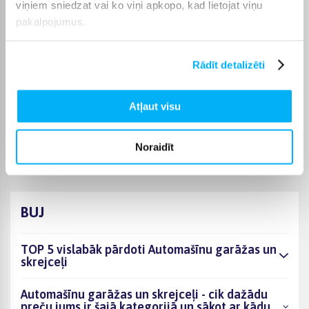
viņiem sniedzat vai ko viņi apkopo, kad lietojat viņu
transportu. Tie ir lieliski piemēroti gan individuālai spēlei, gan
pakalpojumus.
kopīgām rotaļām, veicinot sadarbību un radošumu. Šīs
rotaļlietas palīdz bērniem attīstīt gan tehniskās prasmes, gan
iztēli.
Rādīt detalizēti
Bigbox
Iegādājoties automašīnu garāžas un skrejceļus, Bigbox
Atļaut visu
piedāvā iespēju izmantot bezprocentu nomaksu līdz 6
mēnešiem. Pārbaudiet pie katra produkta, vai tam ir pieejama
bezmaksas piegāde.
Noraidīt
BUJ
TOP 5 vislabāk pārdoti Automašīnu garāžas un
skrejceļi
Automašīnu garāžas un skrejceļi - cik dažādu
preču jums ir šajā kategorijā un sākot ar kādu