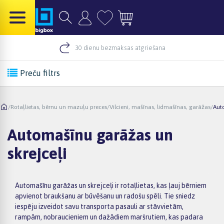
30 dienu bezmaksas atgriešana
Preču filtrs
/
Rotaļlietas, bērnu un mazuļu preces
/
Vilcieni, mašīnas, lidmašīnas, garāžas
/
Aut
Automašīnu garāžas un
skrejceļi
Automašīnu garāžas un skrejceļi ir rotaļlietas, kas ļauj bērniem
apvienot braukšanu ar būvēšanu un radošu spēli. Tie sniedz
iespēju izveidot savu transporta pasauli ar stāvvietām,
rampām, nobraucieniem un dažādiem maršrutiem, kas padara