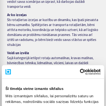
veidot savus scenārijus un izprast, kā darbojas dažādi
transporta veidi.
Ar ko izceļas
Šīs rotaļlietas izceļas ar kustību un dinamiku, kas īpaši piesaista
bērnu uzmanību. Spēlējoties ar transporta rotaļlietām, bērni
attīsta motoriku, koordināciju un telpisko uztveri, kā arī loģisko
domāšanu un problēmu risināšanas prasmes. Tās veicina arī
iztēli un radošumu, jo bērni bieži veido savus stāstus un spēles
situācijas
Veidi un izvēle
Šajā kategorijā ietilpst rotaļu automašīnas, kravas mašīnas,
būvniecības tehnika, lidmašīnas, vilcieni, laivas un dažādi
attālināti vadāmi modeļi. Pieejami gan vienkārši modeļi
mazākiem bērniem, gan sarežģītāki un interaktīvāki varianti
vecākiem bērniem. Izvēloties, svarīgi ņemt vērā bērna vecumu,
rotaļlietas izmēru, drošību un to, vai tā atbilst bērna interesēm.
Šī tīmekļa vietne izmanto sīkfailus
Kam piemēroti
Mēs izmantojam sīkfailus, lai personalizētu saturu un
Mašīnas, lidmašīnas un cits transports ir piemēroti dažāda
vecuma bērniem – no pašiem mazākajiem līdz vecākiem
reklāmas, nodrošinātu sociālo saziņas līdzekļu funkcijas
bērniem. Tās ir lieliski piemērotas gan individuālai rotaļai, gan