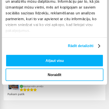
un analizētu mūsu datplūsmu. Informāciju par to, kā jūs
spēlēm kopā ar citiem, palīdzot attīstīt sociālās prasmes un
izmantojat mūsu vietni, mēs arī kopīgojam ar saviem
iztēli. Šīs rotaļlietas ļauj bērniem labāk izprast apkārtējo
sociālās saziņas līdzekļu, reklamēšanas un analīzes
pasauli un transporta nozīmi tajā.
partneriem, kuri to var apvienot ar citu informāciju, ko
Bigbox
viņiem sniedzat vai ko viņi apkopo, kad lietojat viņu
Iegādājoties rotaļu transportu, Bigbox piedāvā iespēju
pakalpojumus.
izmantot bezprocentu nomaksu līdz 6 mēnešiem. Pārbaudiet
pie katra produkta, vai tam ir pieejama bezmaksas piegāde.
Rādīt detalizēti
Atļaut visu
Pircēju atsauksmes par precēm
Noraidīt
Jānis K.
Apstiprināts pircējs
Puikam patīk