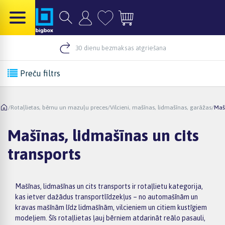
30 dienu bezmaksas atgriešana
Preču filtrs
/
Rotaļlietas, bērnu un mazuļu preces
/
Vilcieni, mašīnas, lidmašīnas, garāžas
/
Mašī
Mašīnas, lidmašīnas un cits
transports
Mašīnas, lidmašīnas un cits transports ir rotaļlietu kategorija,
kas ietver dažādus transportlīdzekļus – no automašīnām un
kravas mašīnām līdz lidmašīnām, vilcieniem un citiem kustīgiem
modeļiem. Šīs rotaļlietas ļauj bērniem atdarināt reālo pasauli,