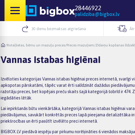
28446922
palidziba@bigbox.lv
30 dienu bezmaksas atgriešana
Āt
/
Rotaļlietas, bērnu un mazuļu preces
/
Preces mazuļiem
/
Zīdaiņu kopšanas līdzekļ
Vannas istabas higiēnai
Izvēloties kategorijas Vannas istabas higiēnai preces internetā, svarīgi
apkopotas pārskatāmi, tāpēc varat ērti salīdzināt dažādus piedāvājumus 
ražotāju preces, bet kopējais preču skaits šajā kategorijā šobrīd ir 474.
iegādāties lētāk.
Lai iepirkšanās būtu vienkāršāka, kategorijā Vannas istabas higiēnai varat
piedāvājumus, savukārt konkrētās preces lapā pieejama detalizētāka info
priekšrocības un ērti pasūtīt izvēlēto preci internetā.
BIGBOX.LV piedāvā iespēju par pirkumu norēķināties 6 vienādos maksājumo