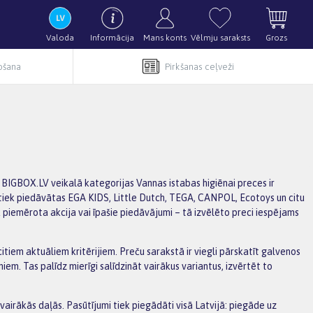
Valoda
Informācija
Mans konts
Vēlmju saraksts
Grozs
pošana
Pirkšanas ceļveži
. BIGBOX.LV veikalā kategorijas Vannas istabas higiēnai preces ir
 tiek piedāvātas EGA KIDS, Little Dutch, TEGA, CANPOL, Ecotoys un citu
k piemērota akcija vai īpašie piedāvājumi – tā izvēlēto preci iespējams
citiem aktuāliem kritērijiem. Preču sarakstā ir viegli pārskatīt galvenos
. Tas palīdz mierīgi salīdzināt vairākus variantus, izvērtēt to
irākās daļās. Pasūtījumi tiek piegādāti visā Latvijā: piegāde uz