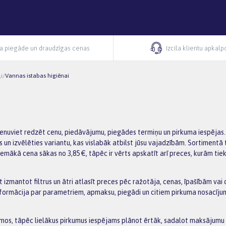
ra piegāde un draudzīgas cenas
Izcila klientu apkal
i
/
Vannas istabas higiēnai
 vienuviet redzēt cenu, piedāvājumu, piegādes termiņu un pirkuma iespējas
un izvēlēties variantu, kas vislabāk atbilst jūsu vajadzībām. Sortimentā
 Zemākā cena sākas no 3,85 €, tāpēc ir vērts apskatīt arī preces, kurām tie
 izmantot filtrus un ātri atlasīt preces pēc ražotāja, cenas, īpašībām vai 
rmācija par parametriem, apmaksu, piegādi un citiem pirkuma nosacījumiem
s, tāpēc lielākus pirkumus iespējams plānot ērtāk, sadalot maksājumu va