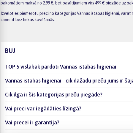
pakomātiem maksā no 2,99 €, bet pasūtījumiem virs 499 € piegāde uz pak
Izvēloties piemērotu preci no kategorijas Vannas istabas higiēnai, varat 
saņemt bez liekas kavēšanās.
BUJ
TOP 5 vislabāk pārdoti Vannas istabas higiēnai
Vannas istabas higiēnai - cik dažādu preču jums ir ša
Cik ilga ir šīs kategorijas preču piegāde?
Vai preci var iegādāties līzingā?
Vai precei ir garantija?