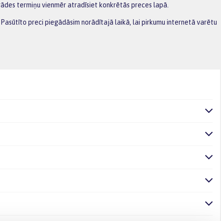
gādes termiņu vienmēr atradīsiet konkrētās preces lapā.
 Pasūtīto preci piegādāsim norādītajā laikā, lai pirkumu internetā varētu