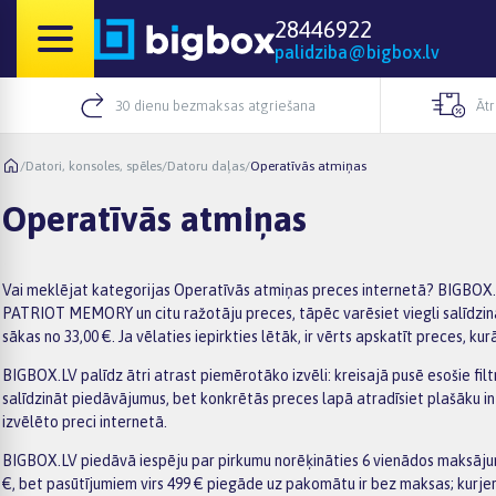
28446922
palidziba@bigbox.lv
30 dienu bezmaksas atgriešana
Āt
/
Datori, konsoles, spēles
/
Datoru daļas
/
Operatīvās atmiņas
Operatīvās atmiņas
Vai meklējat kategorijas Operatīvās atmiņas preces internetā? BIGBOX.LV
PATRIOT MEMORY un citu ražotāju preces, tāpēc varēsiet viegli salīdzinā
sākas no 33,00 €. Ja vēlaties iepirkties lētāk, ir vērts apskatīt preces, k
BIGBOX.LV palīdz ātri atrast piemērotāko izvēli: kreisajā pusē esošie fil
salīdzināt piedāvājumus, bet konkrētās preces lapā atradīsiet plašāku 
izvēlēto preci internetā.
BIGBOX.LV piedāvā iespēju par pirkumu norēķināties 6 vienādos maksājum
€, bet pasūtījumiem virs 499 € piegāde uz pakomātu ir bez maksas; kurje