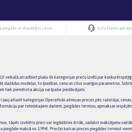
ra piegāde un draudzīgas cenas
Izcila klientu apkal
 veikalā atradīsiet plašu šīs kategorijas preču izvēli par konkurētspējī
t dažādus modeļus, to īpašības, cenu un citus svarīgus parametrus. Šobrī
urām tiek piemērota akcija vai īpašie piedāvājumi.
tri ļauj atlasīt kategorijas Operatīvās atmiņas preces pēc ražotāja, cenas,
informāciju par tehniskajiem datiem, piegādes termiņu, apmaksas iespējā
os, tāpēc izvēlēto preci var iegādāties ērtāk, sadalot maksājumu vairākā
ra piegāde maksā no 3,99 €. Precīzs katras preces piegādes termiņš vienm