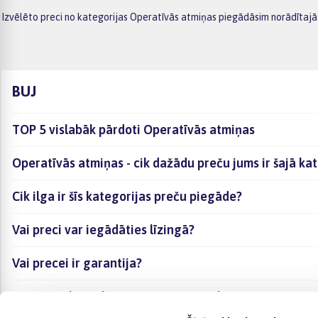
Izvēlēto preci no kategorijas Operatīvās atmiņas piegādāsim norādītajā 
BUJ
TOP 5 vislabāk pārdoti Operatīvās atmiņas
Operatīvās atmiņas - cik dažādu preču jums ir šajā ka
Cik ilga ir šīs kategorijas preču piegāde?
Vai preci var iegādāties līzingā?
Vai precei ir garantija?
Kā visērtāk izvēlēties sev piemērotāko preci?