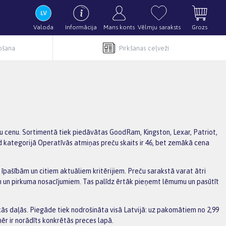
Valoda
Informācija
Mans konts
Vēlmju saraksts
Grozs
pošana
Pirkšanas ceļveži
gu cenu. Sortimentā tiek piedāvātas GoodRam, Kingston, Lexar, Patriot,
d kategorijā Operatīvās atmiņas preču skaits ir 46, bet zemākā cena
 īpašībām un citiem aktuāliem kritērijiem. Preču sarakstā varat ātri
m un pirkuma nosacījumiem. Tas palīdz ērtāk pieņemt lēmumu un pasūtīt
s daļās. Piegāde tiek nodrošināta visā Latvijā: uz pakomātiem no 2,99
ēr ir norādīts konkrētās preces lapā.