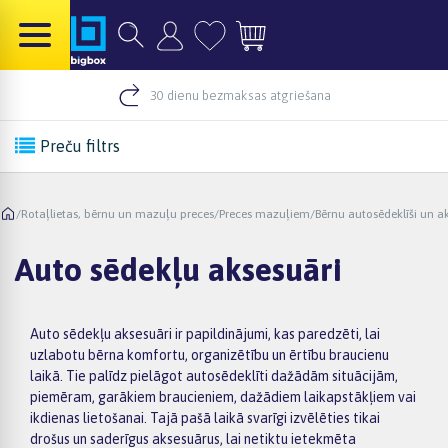
30 dienu bezmaksas atgriešana
Preču filtrs
/
Rotaļlietas, bērnu un mazuļu preces
/
Preces mazuļiem
/
Bērnu autosēdeklīši un a
Auto sēdekļu aksesuāri
Auto sēdekļu aksesuāri ir papildinājumi, kas paredzēti, lai
uzlabotu bērna komfortu, organizētību un ērtību braucienu
laikā. Tie palīdz pielāgot autosēdeklīti dažādām situācijām,
piemēram, garākiem braucieniem, dažādiem laikapstākļiem vai
ikdienas lietošanai. Tajā pašā laikā svarīgi izvēlēties tikai
drošus un saderīgus aksesuārus, lai netiktu ietekmēta