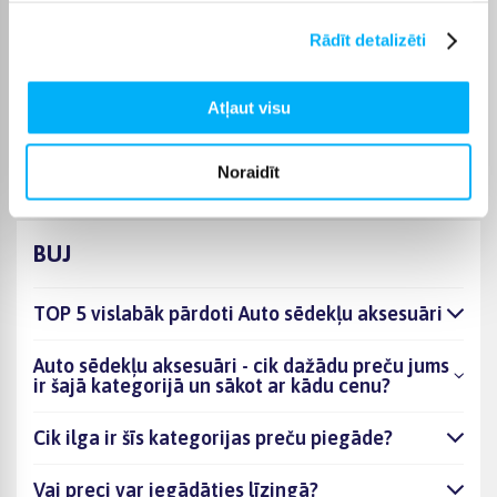
ceļojumos, palīdzot nodrošināt komfortu un praktiskumu
dažādās situācijās.
Rādīt detalizēti
Bigbox
Iegādājoties auto sēdekļu aksesuārus, Bigbox piedāvā iespēju
Atļaut visu
izmantot bezprocentu nomaksu līdz 6 mēnešiem. Pārbaudiet
pie katra produkta, vai tam ir pieejama bezmaksas piegāde.
Noraidīt
BUJ
TOP 5 vislabāk pārdoti Auto sēdekļu aksesuāri
Auto sēdekļu aksesuāri - cik dažādu preču jums
ir šajā kategorijā un sākot ar kādu cenu?
Cik ilga ir šīs kategorijas preču piegāde?
Vai preci var iegādāties līzingā?