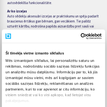
autosēdeklīša funkcionalitāte.
Ar ko izceļas
Auto sēdekļu aksesuāri izceļas ar praktiskumu un spēju padarīt
braucienus ērtākus gan bērnam, gan vecākiem. Tie palīdz
uzturēt kārtību, nodrošina papildu aizsardzību pret sauli vai
netīrumiem un var uzlabot bērna komfortu ilgākos braucienos.
Daudzi aksesuāri ir veidoti tā, lai būtu viegli uzstādāmi un
lietojami ikdienā.
Veidi un izvēle
Šī tīmekļa vietne izmanto sīkfailus
Auto sēdekļu aksesuāru klāstā ietilpst saules aizsargi, spoguļi
bērna novērošanai, sēdekļu pārvalki, organizatori, rotaļlietas,
Mēs izmantojam sīkfailus, lai personalizētu saturu un
ceļojumu somas un adapteri. Pieejami arī bāzes stiprinājumi un
reklāmas, nodrošinātu sociālo saziņas līdzekļu funkcijas
savienojumi ar ratiņiem, kas atvieglo pārvietošanos. Izvēloties,
un analizētu mūsu datplūsmu. Informāciju par to, kā jūs
svarīgi pievērst uzmanību saderībai ar konkrēto autosēdeklīti,
izmantojat mūsu vietni, mēs arī kopīgojam ar saviem
materiālu kvalitātei un tam, lai aksesuārs būtu drošs lietošanā.
sociālās saziņas līdzekļu, reklamēšanas un analīzes
Kam piemēroti
partneriem, kuri to var apvienot ar citu informāciju, ko
Auto sēdekļu aksesuāri ir piemēroti vecākiem, kuri vēlas
viņiem sniedzat vai ko viņi apkopo, kad lietojat viņu
padarīt braucienus ar bērnu ērtākus un organizētākus. Tie ir
pakalpojumus.
noderīgi gan ikdienas pārvietošanās laikā, gan garākos