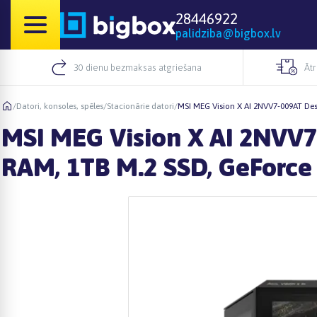
28446922
palidziba@bigbox.lv
30 dienu bezmaksas atgriešana
Āt
/
Datori, konsoles, spēles
/
Stacionārie datori
/
MSI MEG Vision X AI 2NVV7-009AT De
MSI MEG Vision X AI 2NVV7
RAM, 1TB M.2 SSD, GeForc