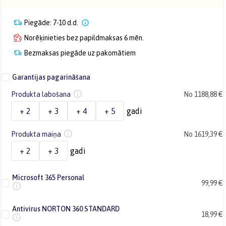
Piegāde: 7-10 d.d.
Norēķinieties bez papildmaksas 6 mēn.
Bezmaksas piegāde uz pakomātiem
Garantijas pagarināšana
Produkta labošana
No 1188,88 €
+ 2
+ 3
+ 4
+ 5
gadi
Produkta maiņa
No 1619,39 €
+ 2
+ 3
gadi
Microsoft 365 Personal
99,99 €
Antivirus NORTON 360 STANDARD
18,99 €