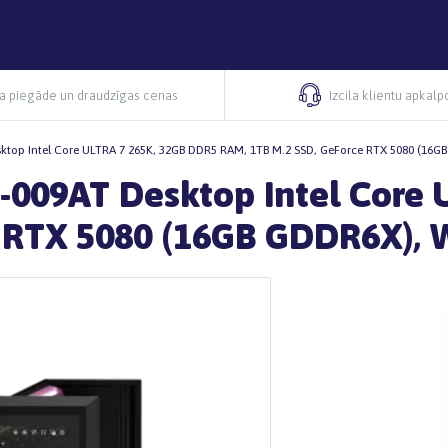
ra piegāde un draudzīgas cenas
Izcila klientu apkal
sktop Intel Core ULTRA 7 265K, 32GB DDR5 RAM, 1TB M.2 SSD, GeForce RTX 5080 (1
-009AT Desktop Intel Core
e RTX 5080 (16GB GDDR6X),