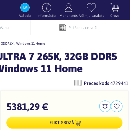
Valoda
Informācija
Mans konts
Vēlmju saraksts
Grozs
pošana
Pirkšanas ceļveži
6GB GDDR6X), Windows 11 Home
 ULTRA 7 265K, 32GB DDR5
 Windows 11 Home
Preces kods
4729441
5381,29 €
IELIKT GROZĀ