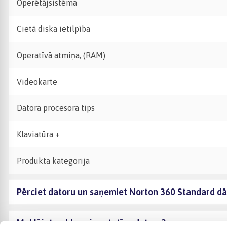
Operētājsistēma
Cietā diska ietilpība
Operatīvā atmiņa, (RAM)
Videokarte
Datora procesora tips
Klaviatūra +
Produkta kategorija
Pērciet datoru un saņemiet Norton 360 Standard d
Meklējat galda vai portatīvo datoru?