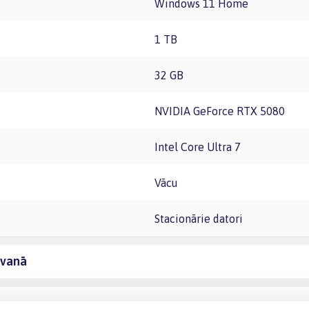
Windows 11 Home
1 TB
32 GB
NVIDIA GeForce RTX 5080
Intel Core Ultra 7
vācu
Stacionārie datori
āvanā