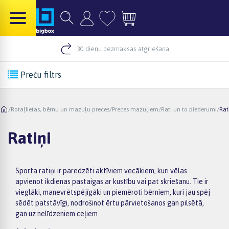
30 dienu bezmaksas atgriešana
Preču filtrs
/
Rotaļlietas, bērnu un mazuļu preces
/
Preces mazuļiem
/
Rati un to piederumi
/
Rat
Ratiņi
Sporta ratiņi ir paredzēti aktīviem vecākiem, kuri vēlas
apvienot ikdienas pastaigas ar kustību vai pat skriešanu. Tie ir
vieglāki, manevrētspējīgāki un piemēroti bērniem, kuri jau spēj
sēdēt patstāvīgi, nodrošinot ērtu pārvietošanos gan pilsētā,
gan uz nelīdzeniem ceļiem