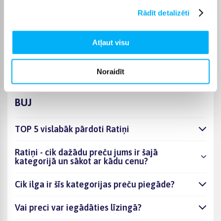
noder ģimenēm, kuras bieži pavada laiku ārpus mājas.
Rādīt detalizēti
Bigbox
Iegādājoties sporta ratiņus, Bigbox piedāvā iespēju izmantot
bezprocentu nomaksu līdz 6 mēnešiem. Pārbaudiet pie katra
Atļaut visu
produkta, vai tam ir pieejama bezmaksas piegāde.
Noraidīt
BUJ
TOP 5 vislabāk pārdoti Ratiņi
Ratiņi - cik dažādu preču jums ir šajā
kategorijā un sākot ar kādu cenu?
Cik ilga ir šīs kategorijas preču piegāde?
Vai preci var iegādāties līzingā?