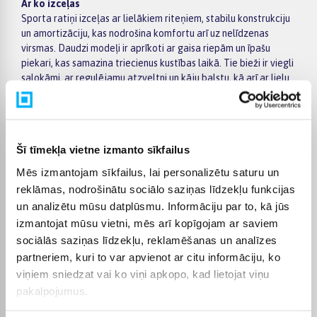
Ar ko izceļas
Sporta ratiņi izceļas ar lielākiem riteņiem, stabilu konstrukciju
un amortizāciju, kas nodrošina komfortu arī uz nelīdzenas
virsmas. Daudzi modeļi ir aprīkoti ar gaisa riepām un īpašu
piekari, kas samazina triecienus kustības laikā. Tie bieži ir viegli
salokāmi, ar regulējamu atzveltni un kāju balstu, kā arī ar lielu
jumtiņu un ietilpīgu mantu grozu.
Veidi un izvēle
Sporta ratiņi var būt trīsriteņu vai četru riteņu modeļi, kā arī
paredzēti skriešanai, pastaigām vai dažādiem segumiem.
Šī tīmekļa vietne izmanto sīkfailus
Trīsriteņu ratiņi bieži nodrošina lielāku stabilitāti un ir
Mēs izmantojam sīkfailus, lai personalizētu saturu un
piemēroti aktīvākai kustībai, savukārt kompaktāki modeļi
reklāmas, nodrošinātu sociālo saziņas līdzekļu funkcijas
vairāk piemēroti ikdienas lietošanai pilsētā. Izvēloties, svarīgi
un analizētu mūsu datplūsmu. Informāciju par to, kā jūs
ņemt vērā riteņu tipu, amortizāciju, svaru un to, cik viegli
ratiņus var salocīt un transportēt.
izmantojat mūsu vietni, mēs arī kopīgojam ar saviem
sociālās saziņas līdzekļu, reklamēšanas un analīzes
Kam piemēroti
partneriem, kuri to var apvienot ar citu informāciju, ko
Sporta ratiņi ir piemēroti vecākiem ar aktīvu dzīvesveidu, kuri
viņiem sniedzat vai ko viņi apkopo, kad lietojat viņu
vēlas būt kustībā kopā ar bērnu. Tie ir ideāli piemēroti
pakalpojumus.
pastaigām, skrējieniem vai izbraucieniem dabā, nodrošinot gan
komfortu bērnam, gan ērtu lietošanu vecākiem. Šādi ratiņi īpaši