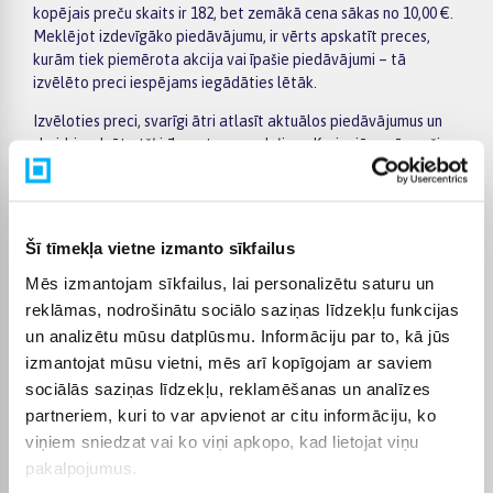
kopējais preču skaits ir 182, bet zemākā cena sākas no 10,00 €.
Meklējot izdevīgāko piedāvājumu, ir vērts apskatīt preces,
kurām tiek piemērota akcija vai īpašie piedāvājumi – tā
izvēlēto preci iespējams iegādāties lētāk.
Izvēloties preci, svarīgi ātri atlasīt aktuālos piedāvājumus un
skaidri redzēt atšķirības starp modeļiem. Kreisajā pusē esošie
filtri palīdz sašaurināt kategorijas Monitoru turētāji izvēli pēc
ražotāja, cenas, īpašībām vai citiem svarīgiem parametriem,
bet preču sarakstā var ērti salīdzināt dažādus piedāvājumus.
Atverot konkrētās preces lapu, atradīsiet detalizētāku
Šī tīmekļa vietne izmanto sīkfailus
informāciju par tehniskajiem datiem, piegādes termiņu,
Mēs izmantojam sīkfailus, lai personalizētu saturu un
apmaksas veidiem un pirkuma nosacījumiem, tāpēc lēmumu
pieņemt būs vieglāk.
reklāmas, nodrošinātu sociālo saziņas līdzekļu funkcijas
un analizētu mūsu datplūsmu. Informāciju par to, kā jūs
Lielākas vērtības pirkumiem BIGBOX.LV piedāvā ērtu apmaksu
izmantojat mūsu vietni, mēs arī kopīgojam ar saviem
pa daļām – par pirkumu iespējams norēķināties 6 vienādos
sociālās saziņas līdzekļu, reklamēšanas un analīzes
maksājumos. Tas ļauj ērtāk plānot izdevumus un izvēlēties sev
piemērotu apmaksas veidu. Pasūtījumi tiek piegādāti visā
partneriem, kuri to var apvienot ar citu informāciju, ko
Latvijā: piegāde uz pakomātiem maksā no 2,99 €, bet
viņiem sniedzat vai ko viņi apkopo, kad lietojat viņu
pasūtījumiem virs 499 € piegāde uz pakomātu ir bez maksas;
pakalpojumus.
kurjera piegādes cena sākas no 3,99 €. Precīzs katras preces