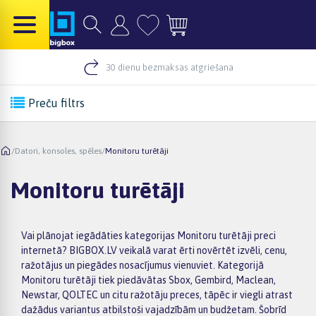
30 dienu bezmaksas atgriešana
Preču filtrs
/
Datori, konsoles, spēles
/
Monitoru turētāji
Monitoru turētāji
Vai plānojat iegādāties kategorijas Monitoru turētāji preci
internetā? BIGBOX.LV veikalā varat ērti novērtēt izvēli, cenu,
ražotājus un piegādes nosacījumus vienuviet. Kategorijā
Monitoru turētāji tiek piedāvātas Sbox, Gembird, Maclean,
Newstar, QOLTEC un citu ražotāju preces, tāpēc ir viegli atrast
dažādus variantus atbilstoši vajadzībām un budžetam. Šobrīd