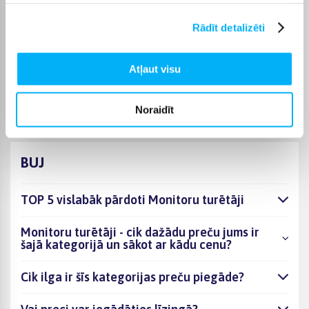
piegādes termiņš tiek norādīts konkrētās preces lapā.
Rādīt detalizēti
Izvēloties piemērotu preci no kategorijas Monitoru turētāji,
varēsiet saņemt pasūtījumu jums ērtā veidā. BIGBOX.LV
parūpēsies, lai izvēlētā prece tiktu piegādāta norādītajā
Atļaut visu
termiņā un pirkumu internetā varētu saņemt bez liekas
kavēšanās.
Noraidīt
BUJ
TOP 5 vislabāk pārdoti Monitoru turētāji
Monitoru turētāji - cik dažādu preču jums ir
šajā kategorijā un sākot ar kādu cenu?
Cik ilga ir šīs kategorijas preču piegāde?