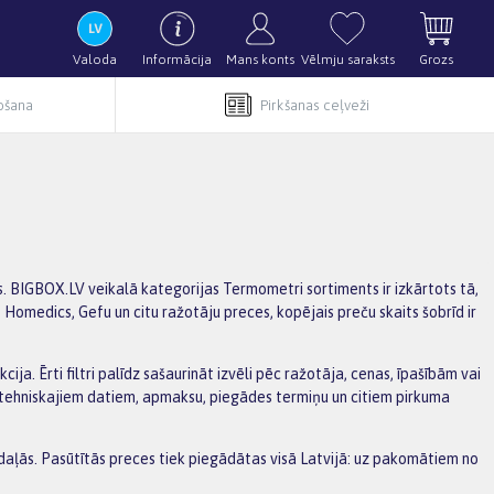
Valoda
Informācija
Mans konts
Vēlmju saraksts
Grozs
pošana
Pirkšanas ceļveži
s. BIGBOX.LV veikalā kategorijas Termometri sortiments ir izkārtots tā,
 Homedics, Gefu un citu ražotāju preces, kopējais preču skaits šobrīd ir
a. Ērti filtri palīdz sašaurināt izvēli pēc ražotāja, cenas, īpašībām vai
r tehniskajiem datiem, apmaksu, piegādes termiņu un citiem pirkuma
daļās. Pasūtītās preces tiek piegādātas visā Latvijā: uz pakomātiem no