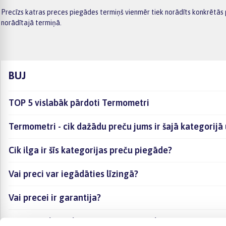
Precīzs katras preces piegādes termiņš vienmēr tiek norādīts konkrētās 
norādītajā termiņā.
BUJ
TOP 5 vislabāk pārdoti Termometri
Termometri - cik dažādu preču jums ir šajā kategorijā
Cik ilga ir šīs kategorijas preču piegāde?
Vai preci var iegādāties līzingā?
Vai precei ir garantija?
Kā visērtāk izvēlēties sev piemērotāko preci?