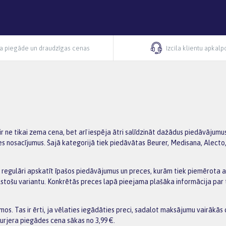
ra piegāde un draudzīgas cenas
Izcila klientu apkal
ir ne tikai zema cena, bet arī iespēja ātri salīdzināt dažādus piedāvājumu
des nosacījumus. Šajā kategorijā tiek piedāvātas Beurer, Medisana, Alecto,
regulāri apskatīt īpašos piedāvājumus un preces, kurām tiek piemērota akcij
bilstošu variantu. Konkrētās preces lapā pieejama plašāka informācija pa
s. Tas ir ērti, ja vēlaties iegādāties preci, sadalot maksājumu vairākās 
urjera piegādes cena sākas no 3,99 €.