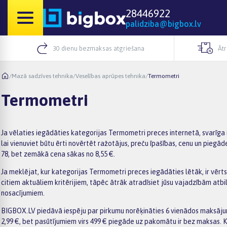
28446922
palidziba@bigbox.lv
30 dienu bezmaksas atgriešana
Āt
/
Mazā sadzīves tehnika
/
Veselības aprūpes tehnika
/
Termometri
Termometri
Ja vēlaties iegādāties kategorijas Termometri preces internetā, svarīga 
lai vienuviet būtu ērti novērtēt ražotājus, preču īpašības, cenu un piegā
78, bet zemākā cena sākas no 8,55 €.
Ja meklējat, kur kategorijas Termometri preces iegādāties lētāk, ir vērts 
citiem aktuāliem kritērijiem, tāpēc ātrāk atradīsiet jūsu vajadzībām at
nosacījumiem.
BIGBOX.LV piedāvā iespēju par pirkumu norēķināties 6 vienādos maksājumo
2,99 €, bet pasūtījumiem virs 499 € piegāde uz pakomātu ir bez maksas. K