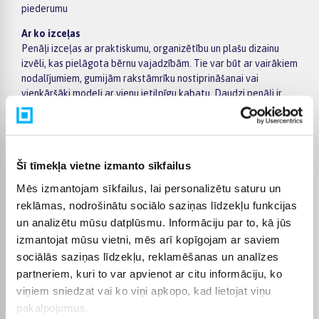
piederumu
Ar ko izceļas
Penāļi izceļas ar praktiskumu, organizētību un plašu dizainu
izvēli, kas pielāgota bērnu vajadzībām. Tie var būt ar vairākiem
nodalījumiem, gumijām rakstāmrīku nostiprināšanai vai
vienkāršāki modeļi ar vienu ietilpīgu kabatu. Daudzi penāļi ir
veidoti tā, lai būtu ērti lietojami un palīdzētu bērnam uzturēt
kārtību ikdienā.
Veidi un izvēle
Penāļi var būt cietie vai mīkstie, ar vienu vai vairākiem
Šī tīmekļa vietne izmanto sīkfailus
nodalījumiem, kā arī pieejami ar vai bez komplektā iekļautiem
Mēs izmantojam sīkfailus, lai personalizētu saturu un
piederumiem. Cietie penāļi ar organizatoriem ir piemēroti
reklāmas, nodrošinātu sociālo saziņas līdzekļu funkcijas
jaunākiem bērniem, savukārt vienkāršāki un elastīgāki modeļi
un analizētu mūsu datplūsmu. Informāciju par to, kā jūs
biežāk tiek izvēlēti vecākiem skolēniem. Izvēloties, svarīgi
ņemt vērā bērna vecumu, nepieciešamo ietilpību un to, cik
izmantojat mūsu vietni, mēs arī kopīgojam ar saviem
daudz piederumu ikdienā tiks izmantots
sociālās saziņas līdzekļu, reklamēšanas un analīzes
partneriem, kuri to var apvienot ar citu informāciju, ko
Kam piemēroti
viņiem sniedzat vai ko viņi apkopo, kad lietojat viņu
Penāļi ir piemēroti bērniem dažādos vecumos – no pirmsskolas
pakalpojumus.
līdz pat vecākiem skolēniem. Tie ir nepieciešami gan skolā, gan