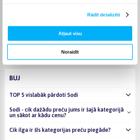
mājās, lai ērti uzglabātu un pārnēsātu kancelejas piederumus.
Pareizi izvēlēts penālis palīdz uzturēt kārtību un padara
Rādīt detalizēti
ikdienas mācību procesu ērtāku.
Bigbox
Iegādājoties penāļus, Bigbox piedāvā iespēju izmantot
Atļaut visu
bezprocentu nomaksu līdz 6 mēnešiem. Pārbaudiet pie katra
produkta, vai tam ir pieejama bezmaksas piegāde.
Noraidīt
BUJ
TOP 5 vislabāk pārdoti Sodi
Sodi - cik dažādu preču jums ir šajā kategorijā
un sākot ar kādu cenu?
Cik ilga ir šīs kategorijas preču piegāde?