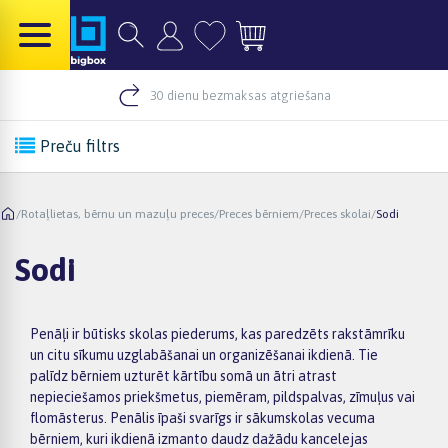
30 dienu bezmaksas atgriešana
Preču filtrs
/
Rotaļlietas, bērnu un mazuļu preces
/
Preces bērniem
/
Preces skolai
/
Sodi
Sodi
Penāļi ir būtisks skolas piederums, kas paredzēts rakstāmrīku
un citu sīkumu uzglabāšanai un organizēšanai ikdienā. Tie
palīdz bērniem uzturēt kārtību somā un ātri atrast
nepieciešamos priekšmetus, piemēram, pildspalvas, zīmuļus vai
flomāsterus. Penālis īpaši svarīgs ir sākumskolas vecuma
bērniem, kuri ikdienā izmanto daudz dažādu kancelejas