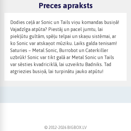
Preces apraksts
Dodies ceļā ar Sonic un Tails viņu komandas busiņā!
Vajadzīga atpūta? Piestāj un pacel jumtu, lai
piekļūtu gultām, spēļu telpai un skaņu sistēmai, ar
ko Sonic var atskaņot mūziku. Laiks galda tenisam!
Saturies – Metal Sonic, Burrobot un Caterkiller
uzbrūk! Sonic var tikt galā ar Metal Sonic un Tails
var sēsties kvadriciklā, lai uzveiktu Badniks. Tad
atgriezies busiņā, lai turpinātu jauko atpūtu!
© 2012-
2026
BIGBOX.LV