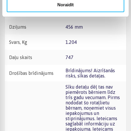
Noraidīt
Platums
282 mm
Dziļums
456 mm
Svars, Kg
1.204
Daļu skaits
747
Brīdinājums! Aizrīšanās
Drošības brīdinājums
risks, sīkas detaļas.
Sīku detaļu dēļ tas nav
piemērots bērniem līdz
trīs gadu vecumam. Pirms
nododat šo rotaļlietu
bērnam, noņemiet visus
iepakojumus un
stiprinājumus. Ieteicams
saglabāt informāciju uz
iepakojuma. Ieteicams