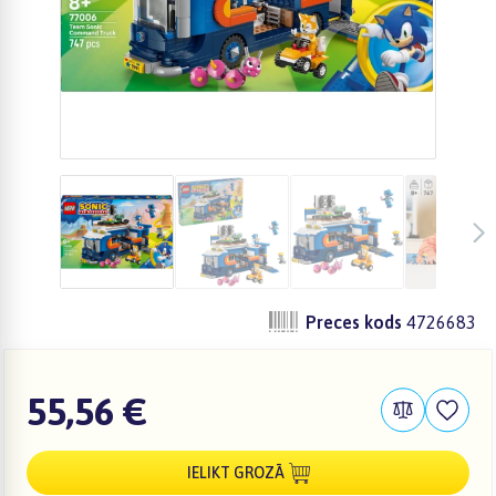
Preces kods
4726683
55,56 €
IELIKT GROZĀ