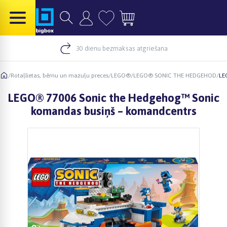
30 dienu bezmaksas atgriešana
/
Rotaļlietas, bērnu un mazuļu preces
/
LEGO®
/
LEGO® SONIC THE HEDGEHOD
/
LE
LEGO® 77006 Sonic the Hedgehog™ Sonic
komandas busiņš – komandcentrs