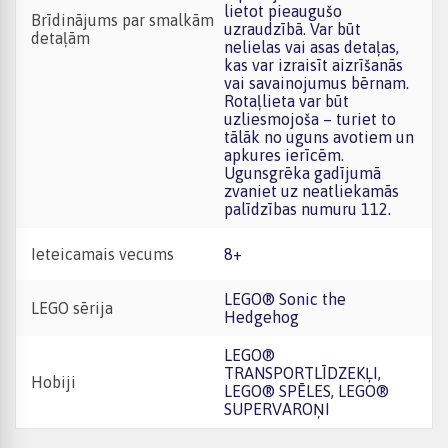
lietot pieaugušo
Brīdinājums par smalkām
uzraudzībā. Var būt
detaļām
nelielas vai asas detaļas,
kas var izraisīt aizrīšanās
vai savainojumus bērnam.
Rotaļlieta var būt
uzliesmojoša – turiet to
tālāk no uguns avotiem un
apkures ierīcēm.
Ugunsgrēka gadījumā
zvaniet uz neatliekamās
palīdzības numuru 112.
Ieteicamais vecums
8+
LEGO® Sonic the
LEGO sērija
Hedgehog
LEGO®
TRANSPORTLĪDZEKĻI,
Hobiji
LEGO® SPĒLES, LEGO®
SUPERVAROŅI