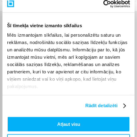
Raksturlielumi
Šī tīmekļa vietne izmanto sīkfailus
Mēs izmantojam sīkfailus, lai personalizētu saturu un
Ražotājs
LEGO
reklāmas, nodrošinātu sociālo saziņas līdzekļu funkcijas
un analizētu mūsu datplūsmu. Informāciju par to, kā jūs
Produkts ir sertificēts un
izmantojat mūsu vietni, mēs arī kopīgojam ar saviem
atbilst Eiropas Savienības
sociālās saziņas līdzekļu, reklamēšanas un analīzes
prasībām attiecībā uz
rotaļlietām. Jūs atradīsiet
partneriem, kuri to var apvienot ar citu informāciju, ko
CE marķējumu uz
CE sertifikāts
viņiem sniedzat vai ko viņi apkopo, kad lietojat viņu
iepakojuma. Saglabājiet
pakalpojumus.
informāciju par ražotāju
un importētāju turpmākai
uzziņai. Tie ir norādīti uz
iepakojuma.
Rādīt detalizēti
Komplektēšanas valsts
Ķīna
Atļaut visu
Augstums
61 mm