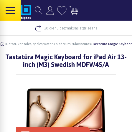
30 dienu bezmaksas atgriešana
/
Datori, konsoles, spēles
/
Datoru piederumi
/
Klaviatūras
/
Tastatūra Magic Keyboar
Tastatūra Magic Keyboard for iPad Air 13-
inch (M3) Swedish MDFW4S/A