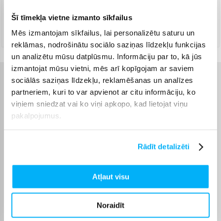
Augusts 10d. - Augusts 11d.
Šī tīmekļa vietne izmanto sīkfailus
DPD kurjers
(
5,99 €
)
Mēs izmantojam sīkfailus, lai personalizētu saturu un
Augusts 10d. - Augusts 11d.
reklāmas, nodrošinātu sociālo saziņas līdzekļu funkcijas
un analizētu mūsu datplūsmu. Informāciju par to, kā jūs
izmantojat mūsu vietni, mēs arī kopīgojam ar saviem
sociālās saziņas līdzekļu, reklamēšanas un analīzes
Raksturlielumi
partneriem, kuri to var apvienot ar citu informāciju, ko
viņiem sniedzat vai ko viņi apkopo, kad lietojat viņu
Ražotājs
Apple
pakalpojumus.
Lādētājs iekļauts
Nē
Rādīt detalizēti
Komplektēšanas valsts
Ķīna
Atļaut visu
Savienojums
Bezvadu
Noraidīt
Klaviatūra +
SWE