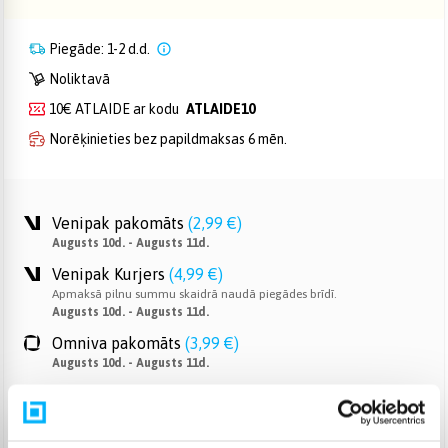
Piegāde: 1-2 d.d.
Noliktavā
10€ ATLAIDE ar kodu
ATLAIDE10
Norēķinieties bez papildmaksas 6 mēn.
Venipak pakomāts
(
2,99 €
)
Augusts 10d. - Augusts 11d.
Venipak Kurjers
(
4,99 €
)
Apmaksā pilnu summu skaidrā naudā piegādes brīdī.
Augusts 10d. - Augusts 11d.
Omniva pakomāts
(
3,99 €
)
Augusts 10d. - Augusts 11d.
Smartposti pakomāts
(
2,99 €
)
Augusts 10d. - Augusts 11d.
DPD pakomāts
(
4,99 €
)