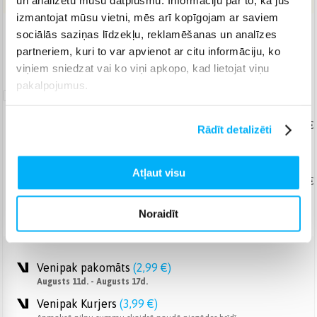
un analizētu mūsu datplūsmu. Informāciju par to, kā jūs
izmantojat mūsu vietni, mēs arī kopīgojam ar saviem
sociālās saziņas līdzekļu, reklamēšanas un analīzes
Piegāde: 3-7 d.d.
partneriem, kuri to var apvienot ar citu informāciju, ko
Norēķinieties bez papildmaksas 6 mēn.
viņiem sniedzat vai ko viņi apkopo, kad lietojat viņu
pakalpojumus.
Garantijas
pagarināšana
Produkta labošana
No 48,86 €
Rādīt detalizēti
+ 2
+ 3
+ 4
+ 5
gadi
Atļaut visu
Produkta maiņa
No 64,81 €
+ 2
+ 3
gadi
Noraidīt
Venipak pakomāts
(
2,99 €
)
Augusts 11d. - Augusts 17d.
Venipak Kurjers
(
3,99 €
)