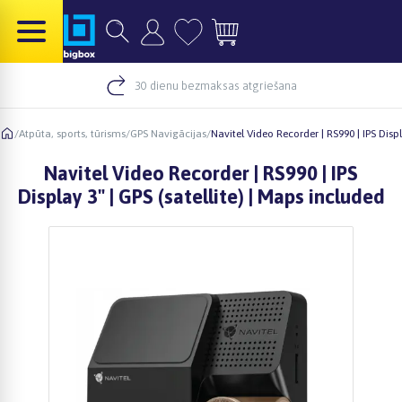
30 dienu bezmaksas atgriešana
/
Atpūta, sports, tūrisms
/
GPS Navigācijas
/
Navitel Video Recorder | RS990 | IPS Displ
Navitel Video Recorder | RS990 | IPS
Display 3" | GPS (satellite) | Maps included