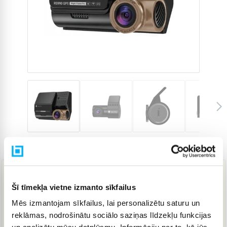
Preces kods
4574734
199,38 €
Šī tīmekļa vietne izmanto sīkfailus
Mēs izmantojam sīkfailus, lai personalizētu saturu un
reklāmas, nodrošinātu sociālo saziņas līdzekļu funkcijas
IELIKT GROZĀ