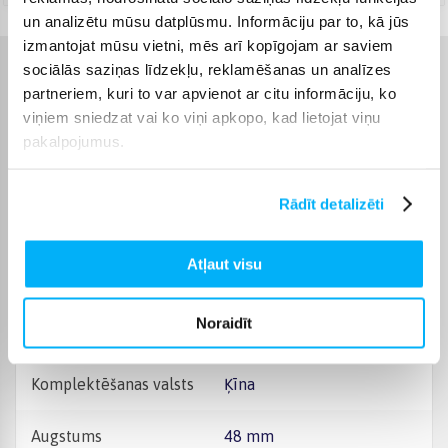
un analizētu mūsu datplūsmu. Informāciju par to, kā jūs
izmantojat mūsu vietni, mēs arī kopīgojam ar saviem
sociālās saziņas līdzekļu, reklamēšanas un analīzes
Raksturlielumi
partneriem, kuri to var apvienot ar citu informāciju, ko
viņiem sniedzat vai ko viņi apkopo, kad lietojat viņu
Ražotājs
LEGO
pakalpojumus.
Produkts ir sertificēts un
atbilst Eiropas Savienības
Rādīt detalizēti
prasībām attiecībā uz
rotaļlietām. Jūs atradīsiet
CE marķējumu uz
CE sertifikāts
Atļaut visu
iepakojuma. Saglabājiet
informāciju par ražotāju
un importētāju turpmākai
uzziņai. Tie ir norādīti uz
Noraidīt
iepakojuma.
Komplektēšanas valsts
Ķīna
Augstums
48 mm