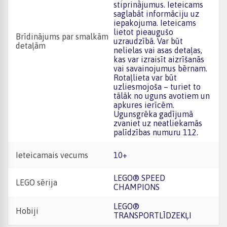
stiprinājumus. Ieteicams
saglabāt informāciju uz
iepakojuma. Ieteicams
lietot pieaugušo
Brīdinājums par smalkām
uzraudzībā. Var būt
detaļām
nelielas vai asas detaļas,
kas var izraisīt aizrīšanās
vai savainojumus bērnam.
Rotaļlieta var būt
uzliesmojoša – turiet to
tālāk no uguns avotiem un
apkures ierīcēm.
Ugunsgrēka gadījumā
zvaniet uz neatliekamās
palīdzības numuru 112.
Ieteicamais vecums
10+
LEGO® SPEED
LEGO sērija
CHAMPIONS
LEGO®
Hobiji
TRANSPORTLĪDZEKĻI