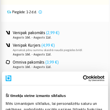
Piegāde: 1-2 d.d.
Venipak pakomāts
(
2,99 €
)
Augusts 10d. - Augusts 11d.
Venipak Kurjers
(
4,99 €
)
Apmaksā pilnu summu skaidrā naudā piegādes brīdī.
Augusts 10d. - Augusts 11d.
Omniva pakomāts
(
3,99 €
)
Augusts 10d. - Augusts 11d.
Smartposti pakomāts
(
2,99 €
)
Augusts 10d. - Augusts 11d.
DPD pakomāts
(
4,99 €
)
Augusts 10d. - Augusts 11d.
Šī tīmekļa vietne izmanto sīkfailus
DPD kurjers
(
5,99 €
)
Mēs izmantojam sīkfailus, lai personalizētu saturu un
Augusts 10d. - Augusts 11d.
reklāmas, nodrošinātu sociālo saziņas līdzekļu funkcijas