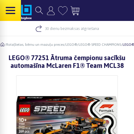
30 dienu bezmaksas atgriešana
/
Rotaļlietas, bērnu un mazuļu preces
/
LEGO®
/
LEGO® SPEED CHAMPIONS
/
LEGO® 
LEGO® 77251 Ātruma čempionu sacīkšu
automašīna McLaren F1® Team MCL38