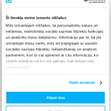
Piegāde: 7-14 d.d.
Šī tīmekļa vietne izmanto sīkfailus
Mēs izmantojam sīkfailus, lai personalizētu saturu un
Venipak pakomāts
(
2,99 €
)
reklāmas, nodrošinātu sociālo saziņas līdzekļu funkcijas
Augusts 17d. - Augusts 26d.
un analizētu mūsu datplūsmu. Informāciju par to, kā jūs
Venipak Kurjers
(
4,99 €
)
izmantojat mūsu vietni, mēs arī kopīgojam ar saviem
Apmaksā pilnu summu skaidrā naudā piegādes brīdī.
Augusts 18d. - Augusts 27d.
sociālās saziņas līdzekļu, reklamēšanas un analīzes
partneriem, kuri to var apvienot ar citu informāciju, ko
Omniva pakomāts
(
3,99 €
)
viņiem sniedzat vai ko viņi apkopo, kad lietojat viņu
Augusts 17d. - Augusts 26d.
pakalpojumus.
Smartposti pakomāts
(
2,99 €
)
Augusts 17d. - Augusts 26d.
DPD pakomāts
(
4,99 €
)
Rādīt detalizēti
Augusts 17d. - Augusts 26d.
DPD kurjers
(
5,99 €
)
Atļaut visu
Augusts 18d. - Augusts 27d.