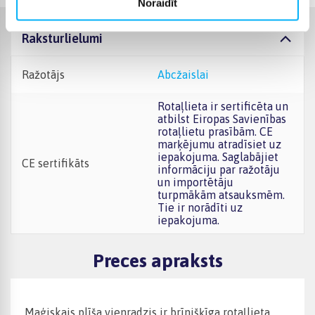
Noraidīt
Raksturlielumi
Ražotājs
abcžaislai
Rotaļlieta ir sertificēta un
atbilst Eiropas Savienības
rotaļlietu prasībām. CE
marķējumu atradīsiet uz
iepakojuma. Saglabājiet
CE sertifikāts
informāciju par ražotāju
un importētāju
turpmākām atsauksmēm.
Tie ir norādīti uz
iepakojuma.
Preces apraksts
Maģiskais plīša vienradzis ir brīnišķīga rotaļlieta,