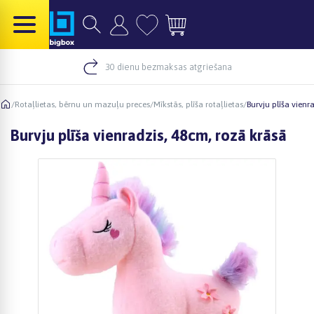
30 dienu bezmaksas atgriešana
/
Rotaļlietas, bērnu un mazuļu preces
/
Mīkstās, plīša rotaļlietas
/
Burvju plīša vienr
Burvju plīša vienradzis, 48cm, rozā krāsā