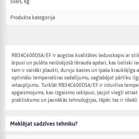
Svars, Kg
Produkta kategorija
RB34C600DSA/EF ir augstas kvalitātes ledusskapis ar stil
ārpusi un pulēta nerūsējošā tērauda apdari, kas lieliski i
tam ir vairāki plaukti, durvju kastes un īpaša kraukšķīga
optimālu temperatūras sadalījumu, saglabājot pārtiku ilgā
ietaupījumu. Turklāt RB34C600DSA/EF ir intuitīva tempera
apgaismojums, kas izgaismo iekšpusi, ļaujot viegli atrast
praktiskumu un jaunākās tehnoloģijas, tāpēc tas ir ideāl
Meklējat sadzīves tehniku?