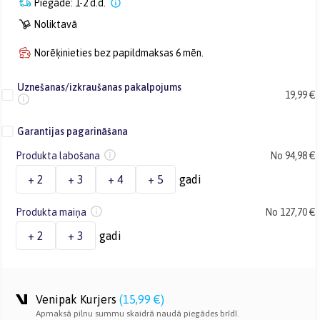
Piegāde: 1-2 d.d.
Noliktavā
Norēķinieties bez papildmaksas 6 mēn.
Uznešanas/izkraušanas pakalpojums
19,99 €
Garantijas pagarināšana
Produkta labošana
No 94,98 €
+ 2
+ 3
+ 4
+ 5
gadi
Produkta maiņa
No 127,70 €
+ 2
+ 3
gadi
Venipak Kurjers
(
15,99 €
)
Apmaksā pilnu summu skaidrā naudā piegādes brīdī.