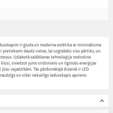
 ledusskapim ir gluda un moderna estētika ar minimālisma
r pietiekami daudz vietas, lai uzglabātu visu pārtiku, un
dārzeņus. Uzlabotā saldēšanas tehnoloģija nodrošina
 klusi, sniedzot jums sirdsmieru un ilgstošu enerģijas
i jūsu vajadzībām. Tās pārdomātajā dizainā ir LED
draudzīgs un videi nekaitīgs ledusskapis apvieno