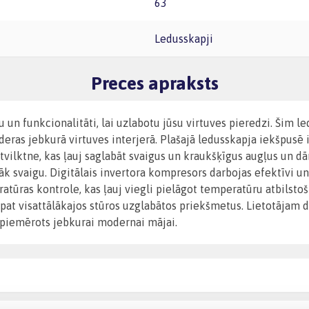
63
Ledusskapji
Preces apraksts
u un funkcionalitāti, lai uzlabotu jūsu virtuves pieredzi. Šim
ederas jebkurā virtuves interjerā. Plašajā ledusskapja iekšpusē i
 atvilktne, kas ļauj saglabāt svaigus un kraukšķīgus augļus un 
k svaigu. Digitālais invertora kompresors darbojas efektīvi un
tūras kontrole, kas ļauj viegli pielāgot temperatūru atbilstoš
 pat visattālākajos stūros uzglabātos priekšmetus. Lietotājam 
i piemērots jebkurai modernai mājai.