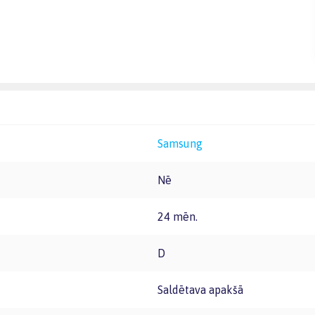
Samsung
Nē
24 mēn.
D
Saldētava apakšā