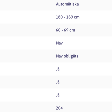
Automātiska
180 - 189 cm
60 - 69 cm
Nav
Nav obligāts
Jā
Jā
Jā
204