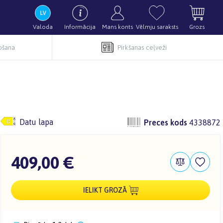
Valoda
Informācija
Mans konts
Vēlmju saraksts
Grozs
pošana
Pirkšanas ceļveži
Datu lapa
Preces kods
4338872
409,00 €
IELIKT GROZĀ