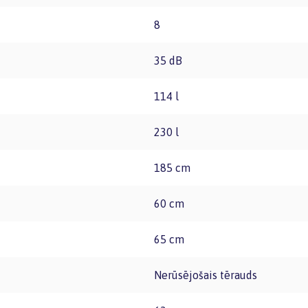
8
35 dB
114 l
230 l
185 cm
60 cm
65 cm
Nerūsējošais tērauds