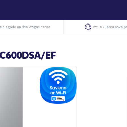
ra piegāde un draudzīgas cenas
Izcila klientu apkal
4C600DSA/EF