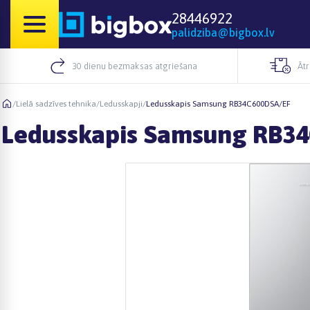
28446922
palidziba@bigbox.lv
30 dienu bezmaksas atgriešana
Āt
/
Lielā sadzīves tehnika
/
Ledusskapji
/
Ledusskapis Samsung RB34C600DSA/EF
Ledusskapis Samsung RB3