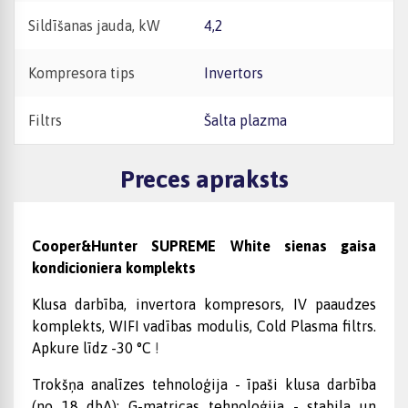
Sildīšanas jauda, kW
4,2
Kompresora tips
Invertors
Filtrs
Šalta plazma
Preces apraksts
Cooper&Hunter SUPREME White sienas gaisa
kondicioniera komplekts
Klusa darbība, invertora kompresors, IV paaudzes
komplekts, WIFI vadības modulis, Cold Plasma filtrs.
Apkure līdz -30 °C
!
Trokšņa analīzes tehnoloģija - īpaši klusa darbība
(no 18 dbA); G-matricas tehnoloģija - stabila un