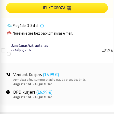
IELIKT GROZĀ
Piegāde: 3-5 d.d.
Norēķinieties bez papildmaksas 6 mēn.
Uznešanas/izkraušanas
pakalpojums
19,99 €
Venipak Kurjers
(
15,99 €
)
Apmaksā pilnu summu skaidrā naudā piegādes brīdī.
Augusts 12d. - Augusts 14d.
DPD kurjers
(
16,99 €
)
Augusts 12d. - Augusts 14d.