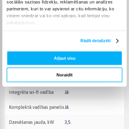
Papildu funkcijas
sociālās saziņas līdzekļu, reklamēšanas un analīzes
toiminta
partneriem, kuri to var apvienot ar citu informāciju, ko
viņiem sniedzat vai ko viņi apkopo, kad lietojat viņu
Enerģijas klase
A + +
pakalpojumus.
Instalācijas veids -
Siena
Rādīt detalizēti
Piemērots mājas platībai
45
Atļaut visu
Integrēts sildelements
Nē
Noraidīt
Integrēta vadība pa tālruni
Jā
Integrēta wi-fi vadība
Jā
Komplektā vadības panelis
Jā
Dzesēšanas jauda, kW
3,5