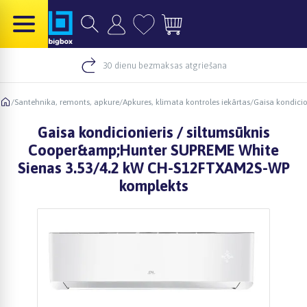
30 dienu bezmaksas atgriešana
/
Santehnika, remonts, apkure
/
Apkures, klimata kontroles iekārtas
/
Gaisa kondici
Gaisa kondicionieris / siltumsūknis
Cooper&amp;Hunter SUPREME White
Sienas 3.53/4.2 kW CH-S12FTXAM2S-WP
komplekts