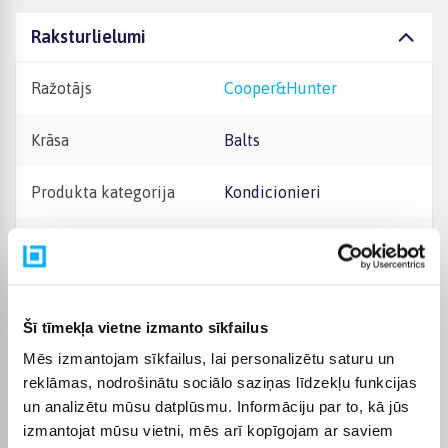
Raksturlielumi
Ražotājs
Cooper&Hunter
Krāsa
Balts
Produkta kategorija
Kondicionieri
Tips
Iestatīt
Operācijas veids
Oras - Oras
Šī tīmekļa vietne izmanto sīkfailus
Trokšņa līmenis dB
20
Mēs izmantojam sīkfailus, lai personalizētu saturu un
reklāmas, nodrošinātu sociālo saziņas līdzekļu funkcijas
Elektriskā strāva
Vienfāze
un analizētu mūsu datplūsmu. Informāciju par to, kā jūs
izmantojat mūsu vietni, mēs arī kopīgojam ar saviem
Aukstā plazma, Hiljainen