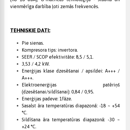
vienmērīga darbība ļoti zemās frekvencēs.
TEHNISKIE DATI:
Pie sienas.
Kompresora tips: invertora.
SEER / SCOP efektivitāte: 8,5 / 5,1.
3,53 / 4,2 kW.
Enerģijas klase dzesēšanai / apsildei: A+++ /
A+++.
Elektroenerģijas patēriņš
(dzesēšanai/sildīšanai): 0,84 / 0,95.
Enerģijas padeve: 1fāze.
Sasalst āra temperatūras diapazonā: -18 ~ +54
°C.
Sildīšana āra temperatūras diapazonā: -30 ~
+24 °C.