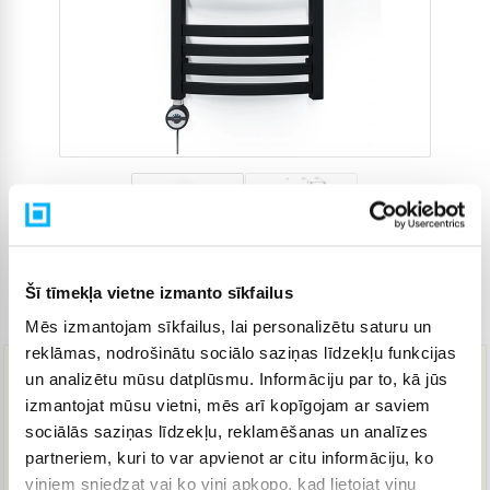
Šī tīmekļa vietne izmanto sīkfailus
Preces kods
4213665
Mēs izmantojam sīkfailus, lai personalizētu saturu un
reklāmas, nodrošinātu sociālo saziņas līdzekļu funkcijas
un analizētu mūsu datplūsmu. Informāciju par to, kā jūs
108,09 €
izmantojat mūsu vietni, mēs arī kopīgojam ar saviem
sociālās saziņas līdzekļu, reklamēšanas un analīzes
partneriem, kuri to var apvienot ar citu informāciju, ko
IELIKT GROZĀ
viņiem sniedzat vai ko viņi apkopo, kad lietojat viņu