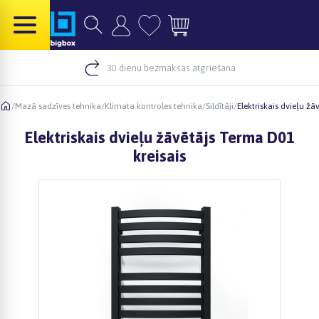
30 dienu bezmaksas atgriešana
/
Mazā sadzīves tehnika
/
Klimata kontroles tehnika
/
Sildītāji
/
Elektriskais dvieļu žā
Elektriskais dvieļu žāvētājs Terma D01
kreisais