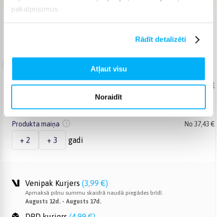
pakalpojumus.
Piegāde: 3-6 d.d.
Norēķinieties bez papildmaksas 6 mēn.
Rādīt detalizēti
Garantijas
Atļaut visu
pagarināšana
Produkta labošana
No 28,78 €
Noraidīt
+ 2
+ 3
+ 4
+ 5
gadi
Produkta maiņa
No 37,43 €
+ 2
+ 3
gadi
Venipak Kurjers
(
3,99 €
)
Apmaksā pilnu summu skaidrā naudā piegādes brīdī.
Augusts 12d. - Augusts 17d.
DPD kurjers
(
4,99 €
)