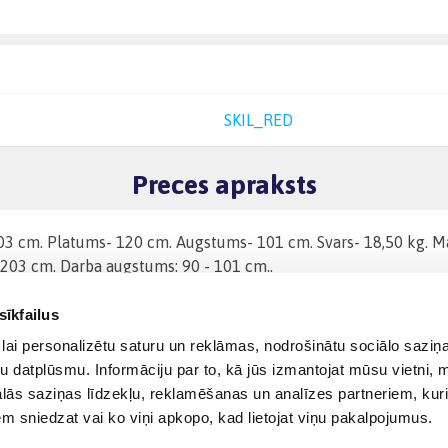
SKIL_RED
Preces apraksts
203 cm. Platums- 120 cm. Augstums- 101 cm. Svars- 18,50 kg. Ma
 203 cm. Darba augstums: 90 - 101 cm..
sīkfailus
lai personalizētu saturu un reklāmas, nodrošinātu sociālo saziņa
u datplūsmu. Informāciju par to, kā jūs izmantojat mūsu vietni, 
ās saziņas līdzekļu, reklamēšanas un analīzes partneriem, kuri
iem sniedzat vai ko viņi apkopo, kad lietojat viņu pakalpojumus.