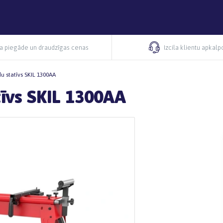
ra piegāde un draudzīgas cenas
Izcila klientu apkal
u statīvs SKIL 1300AA
tīvs SKIL 1300AA