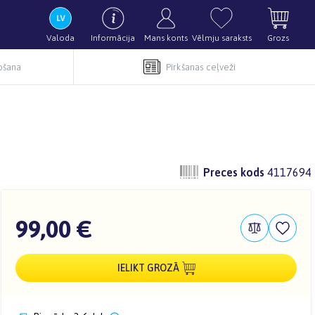
Valoda
Informācija
Mans konts
Vēlmju saraksts
Grozs
pošana
Pirkšanas ceļveži
Preces kods
4117694
99,00 €
IELIKT GROZĀ