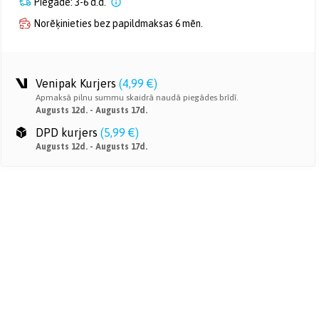
Piegāde: 3-6 d.d.
Norēķinieties bez papildmaksas 6 mēn.
Venipak Kurjers
(
4,99 €
)
Apmaksā pilnu summu skaidrā naudā piegādes brīdī.
Augusts 12d. - Augusts 17d.
DPD kurjers
(
5,99 €
)
Augusts 12d. - Augusts 17d.