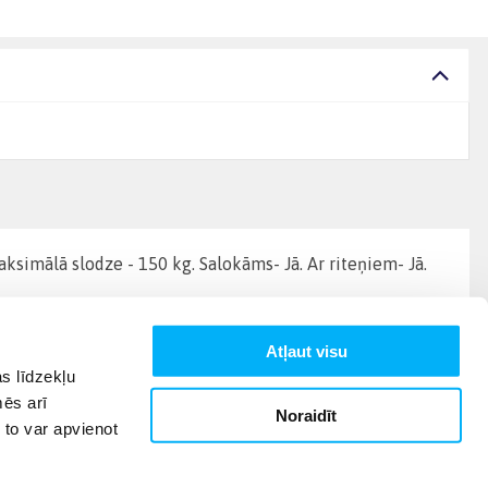
ksimālā slodze - 150 kg. Salokāms- Jā. Ar riteņiem- Jā.
Atļaut visu
s līdzekļu
mēs arī
Noraidīt
 to var apvienot