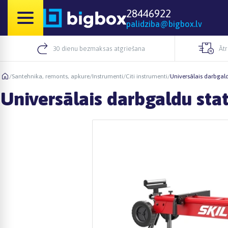
28446922
palidziba@bigbox.lv
30 dienu bezmaksas atgriešana
Āt
/
Santehnika, remonts, apkure
/
Instrumenti
/
Citi instrumenti
/
Universālais darbgald
Universālais darbgaldu sta