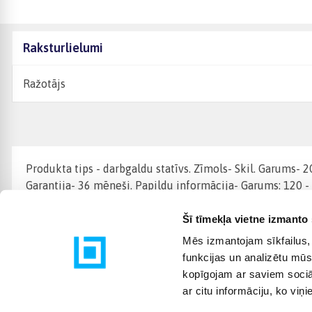
Raksturlielumi
Ražotājs
Produkta tips - darbgaldu statīvs. Zīmols- Skil. Garums- 
Garantija- 36 mēneši. Papildu informācija- Garums: 120 -
Šī tīmekļa vietne izmanto 
Mēs izmantojam sīkfailus, 
funkcijas un analizētu mūs
kopīgojam ar saviem sociāl
ar citu informāciju, ko viņ