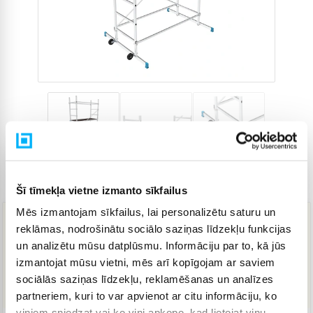
Preces kods
4024426
Šī tīmekļa vietne izmanto sīkfailus
Mēs izmantojam sīkfailus, lai personalizētu saturu un
reklāmas, nodrošinātu sociālo saziņas līdzekļu funkcijas
359,00 €
un analizētu mūsu datplūsmu. Informāciju par to, kā jūs
izmantojat mūsu vietni, mēs arī kopīgojam ar saviem
sociālās saziņas līdzekļu, reklamēšanas un analīzes
IELIKT GROZĀ
partneriem, kuri to var apvienot ar citu informāciju, ko
viņiem sniedzat vai ko viņi apkopo, kad lietojat viņu