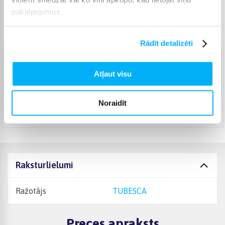
pakalpojumus.
Piegāde: 3-6 d.d.
Norēķinieties bez papildmaksas 6 mēn.
Rādīt detalizēti
Venipak Kurjers
(
4,99 €
)
Atļaut visu
Apmaksā pilnu summu skaidrā naudā piegādes brīdī.
Augusts 12d. - Augusts 17d.
Noraidīt
DPD kurjers
(
5,99 €
)
Augusts 12d. - Augusts 17d.
Raksturlielumi
Ražotājs
TUBESCA
Preces apraksts