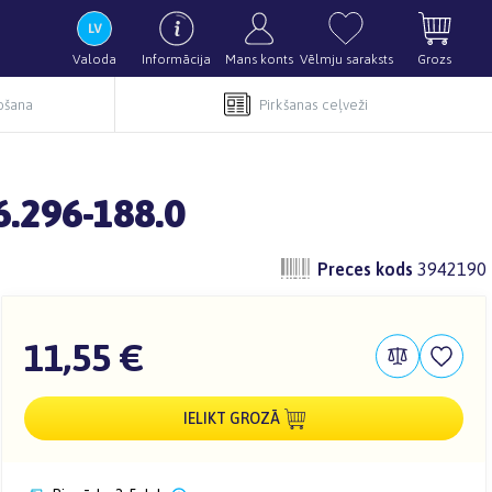
Valoda
Informācija
Mans konts
Vēlmju saraksts
Grozs
pošana
Pirkšanas ceļveži
.296-188.0
Preces kods
3942190
11,55 €
IELIKT GROZĀ