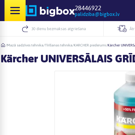
28446922
palidziba@bigbox.lv
30 dienu bezmaksas atgriešana
Āt
/
Mazā sadzīves tehnika
/
Tīrīšanas tehnika
/
KARCHER piederumi
/
Kärcher UNIVERSĀ
Kärcher UNIVERSĀLAIS GRĪD