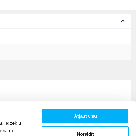
Atļaut visu
s līdzekļu
mēs arī
Noraidīt