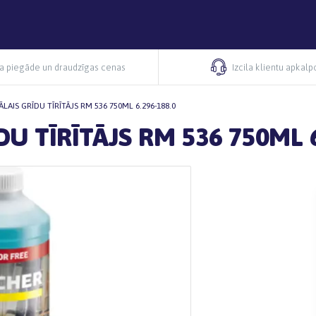
ra piegāde un draudzīgas cenas
Izcila klientu apkal
LAIS GRĪDU TĪRĪTĀJS RM 536 750ML 6.296-188.0
U TĪRĪTĀJS RM 536 750ML 6