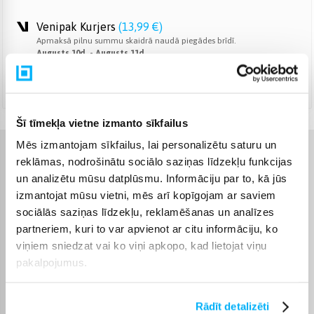
Venipak Kurjers
(
13,99 €
)
Apmaksā pilnu summu skaidrā naudā piegādes brīdī.
Augusts 10d. - Augusts 11d.
DPD kurjers
(
14,99 €
)
Augusts 10d. - Augusts 11d.
Šī tīmekļa vietne izmanto sīkfailus
Mēs izmantojam sīkfailus, lai personalizētu saturu un
Raksturlielumi
reklāmas, nodrošinātu sociālo saziņas līdzekļu funkcijas
un analizētu mūsu datplūsmu. Informāciju par to, kā jūs
izmantojat mūsu vietni, mēs arī kopīgojam ar saviem
Ražotājs
Bosch
sociālās saziņas līdzekļu, reklamēšanas un analīzes
partneriem, kuri to var apvienot ar citu informāciju, ko
Automātiskā dozēšana
Nav
viņiem sniedzat vai ko viņi apkopo, kad lietojat viņu
pakalpojumus.
Garantijas laiks
24 mēn.
Komplektēšanas valsts
Vācija
Rādīt detalizēti