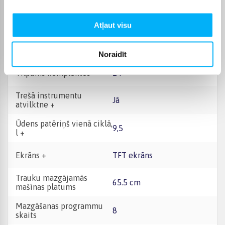
Enerģijas klase
A
Atļaut visu
Platuma intervāls, cm
60 - 69 cm
Noraidīt
Tilpums komplektos
14
Trešā instrumentu
Jā
atvilktne +
Ūdens patēriņš vienā ciklā,
9,5
l +
Ekrāns +
TFT ekrāns
Trauku mazgājamās
65.5 cm
mašīnas platums
Mazgāšanas programmu
8
skaits