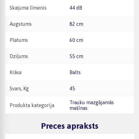
Skaļuma līmenis
44 dB
Augstums
82 cm
Platums
60 cm
Dziļums
55 cm
Krāsa
Balts
Svars, Kg
45
Trauku mazgājamās
Produkta kategorija
mašīnas
Preces apraksts