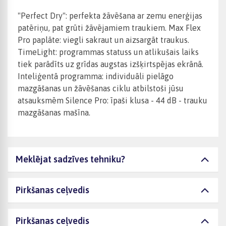
"Perfect Dry": perfekta žāvēšana ar zemu enerģijas
patēriņu, pat grūti žāvējamiem traukiem. Max Flex
Pro paplāte: viegli sakraut un aizsargāt traukus.
TimeLight: programmas statuss un atlikušais laiks
tiek parādīts uz grīdas augstas izšķirtspējas ekrānā.
Inteliģentā programma: individuāli pielāgo
mazgāšanas un žāvēšanas ciklu atbilstoši jūsu
atsauksmēm Silence Pro: īpaši klusa - 44 dB - trauku
mazgāšanas mašīna.
Meklējat sadzīves tehniku?
Pirkšanas ceļvedis
Pirkšanas ceļvedis