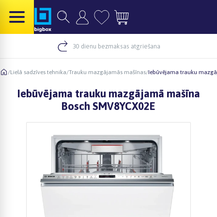
30 dienu bezmaksas atgriešana
/
Lielā sadzīves tehnika
/
Trauku mazgājamās mašīnas
/
Iebūvējama trauku mazg
Iebūvējama trauku mazgājamā mašīna
Bosch SMV8YCX02E