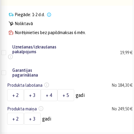
Piegāde: 1-2 d.d.
Noliktavā
Norēķinieties bez papildmaksas 6 mēn.
Uznešanas/izkraušanas
pakalpojums
19,99 €
Garantijas
pagarināšana
Produkta labošana
No 184,30 €
+ 2
+ 3
+ 4
+ 5
gadi
Produkta maiņa
No 249,50 €
+ 2
+ 3
gadi