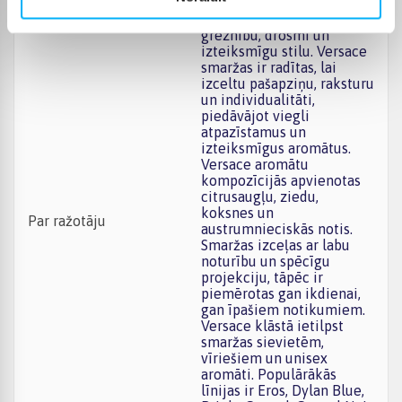
modes un parfimērijas
namiem, kas simbolizē
greznību, drosmi un
izteiksmīgu stilu. Versace
smaržas ir radītas, lai
izceltu pašapziņu, raksturu
un individualitāti,
piedāvājot viegli
atpazīstamus un
izteiksmīgus aromātus.
Versace aromātu
kompozīcijās apvienotas
citrusaugļu, ziedu,
koksnes un
Par ražotāju
austrumnieciskās notis.
Smaržas izceļas ar labu
noturību un spēcīgu
projekciju, tāpēc ir
piemērotas gan ikdienai,
gan īpašiem notikumiem.
Versace klāstā ietilpst
smaržas sievietēm,
vīriešiem un unisex
aromāti. Populārākās
līnijas ir Eros, Dylan Blue,