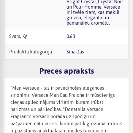
Bright Crystal, Crystal Noir
un Pour Homme. Versace
ir izvēle tiem, kas meklē
greznu, elegantu un
pamanāmu aromātu.
Svars, Kg
0.63
Produkta kategorija
Smaržas
Preces apraksts
"Man Versace - tas ir pavedinošas elegances
sinonīms. Versace Man Eau Fraiche ir mūsdienīgs
cieņas apliecinājums vīrietim, kuram trūkst
harizmas un pārliecības. "Donatella Versace
Fragrance Versace norāda uz spēcīgu un
pašpārliecinātu vīrieti, kuram patīk greznība un kurš
ir pazīstams ar aktuālajām modes tendencēm.