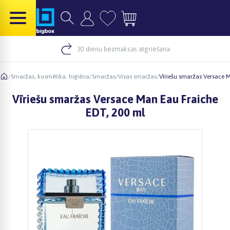
30 dienu bezmaksas atgriešana
/
Smaržas, kosmētika, higiēna
/
Smaržas
/
Visas smaržas
/
Vīriešu smaržas Versace 
Vīriešu smaržas Versace Man Eau Fraiche
EDT, 200 ml