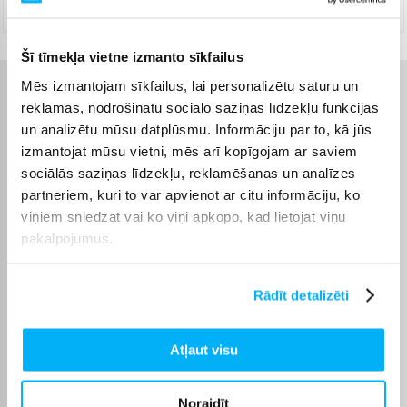
Augusts 18d. - Augusts 27d.
Šī tīmekļa vietne izmanto sīkfailus
Mēs izmantojam sīkfailus, lai personalizētu saturu un
Raksturlielumi
reklāmas, nodrošinātu sociālo saziņas līdzekļu funkcijas
un analizētu mūsu datplūsmu. Informāciju par to, kā jūs
Ražotājs
Versace
izmantojat mūsu vietni, mēs arī kopīgojam ar saviem
sociālās saziņas līdzekļu, reklamēšanas un analīzes
partneriem, kuri to var apvienot ar citu informāciju, ko
Smaržu veids
Smaržas vīriešiem
viņiem sniedzat vai ko viņi apkopo, kad lietojat viņu
pakalpojumus.
Koncentrācija
EDT
Tilpums, ml
200
Rādīt detalizēti
Komplektēšanas valsts
EU
Atļaut visu
Versace ir viens no
pazīstamākajiem Itālijas
Noraidīt