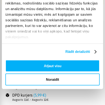
reklāmas, nodrošinātu sociālo saziņas līdzekļu funkcijas
un analizētu mūsu datplūsmu. Informāciju par to, kā jūs
Piegāde: 1-2 d.d.
izmantojat mūsu vietni, mēs arī kopīgojam ar saviem
sociālās saziņas līdzekļu, reklamēšanas un analīzes
partneriem, kuri to var apvienot ar citu informāciju, ko
Venipak pakomāts
(
2,99 €
)
viņiem sniedzat vai ko viņi apkopo, kad lietojat viņu
Augusts 11d. - Augusts 12d.
pakalpojumus.
Venipak Kurjers
(
4,99 €
)
Apmaksā pilnu summu skaidrā naudā piegādes brīdī.
Rādīt detalizēti
Augusts 11d. - Augusts 12d.
Omniva pakomāts
(
3,99 €
)
Augusts 11d. - Augusts 12d.
Atļaut visu
Smartposti pakomāts
(
2,99 €
)
Augusts 11d. - Augusts 12d.
Noraidīt
DPD pakomāts
(
4,99 €
)
Augusts 11d. - Augusts 12d.
DPD kurjers
(
5,99 €
)
Augusts 11d. - Augusts 12d.