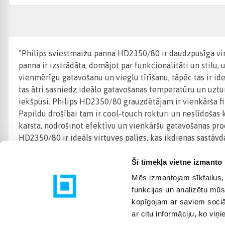
"Philips sviestmaižu panna HD2350/80 ir daudzpusīga virt
panna ir izstrādāta, domājot par funkcionalitāti un stilu, 
vienmērīgu gatavošanu un vieglu tīrīšanu, tāpēc tas ir id
tas ātri sasniedz ideālo gatavošanas temperatūru un uztu
iekšpusi. Philips HD2350/80 grauzdētājam ir vienkārša fi
Papildu drošībai tam ir cool-touch rokturi un neslīdošas kā
karsta, nodrošinot efektīvu un vienkāršu gatavošanas proce
HD2350/80 ir ideāls virtuves palīgs, kas ikdienas sastāvd
Šī tīmekļa vietne izmanto 
Mēs izmantojam sīkfailus, 
funkcijas un analizētu mūs
kopīgojam ar saviem sociāl
ar citu informāciju, ko viņ