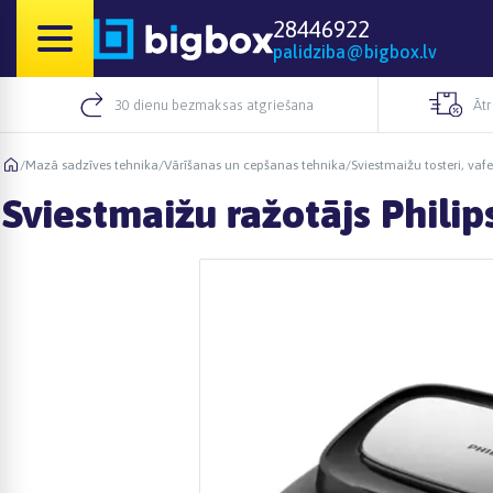
28446922
palidziba@bigbox.lv
30 dienu bezmaksas atgriešana
Āt
/
Mazā sadzīves tehnika
/
Vārīšanas un cepšanas tehnika
/
Sviestmaižu tosteri, v
Sviestmaižu ražotājs Phili