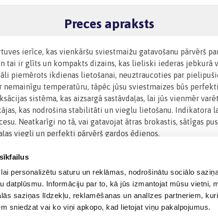
Preces apraksts
uves ierīce, kas vienkāršu sviestmaižu gatavošanu pārvērš par 
un tai ir glīts un kompakts dizains, kas lieliski iederas jebkurā
eāli piemērots ikdienas lietošanai, neuztraucoties par pielipu
r nemainīgu temperatūru, tāpēc jūsu sviestmaizes būs perfekti 
ksācijas sistēma, kas aizsargā sastāvdaļas, lai jūs vienmēr var
jas, kas nodrošina stabilitāti un vieglu lietošanu. Indikatora la
su. Neatkarīgi no tā, vai gatavojat ātras brokastis, sātīgas pu
aļas viegli un perfekti pārvērš gardos ēdienos.
sīkfailus
lai personalizētu saturu un reklāmas, nodrošinātu sociālo saziņa
u datplūsmu. Informāciju par to, kā jūs izmantojat mūsu vietni, 
ās saziņas līdzekļu, reklamēšanas un analīzes partneriem, kuri
iem sniedzat vai ko viņi apkopo, kad lietojat viņu pakalpojumus.