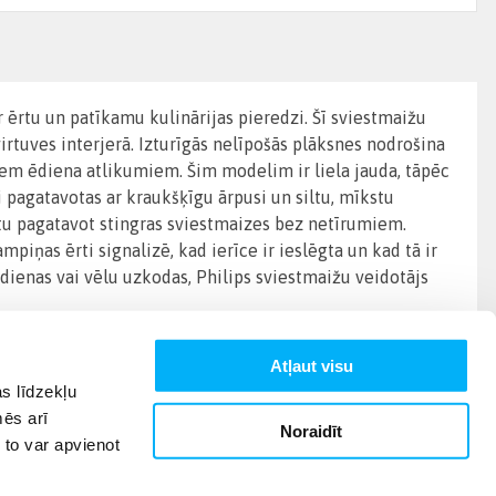
ērtu un patīkamu kulinārijas pieredzi. Šī sviestmaižu
 virtuves interjerā. Izturīgās nelīpošās plāksnes nodrošina
šiem ēdiena atlikumiem. Šim modelim ir liela jauda, tāpēc
pagatavotas ar kraukšķīgu ārpusi un siltu, mīkstu
ētu pagatavot stingras sviestmaizes bez netīrumiem.
mpiņas ērti signalizē, kad ierīce ir ieslēgta un kad tā ir
sdienas vai vēlu uzkodas, Philips sviestmaižu veidotājs
Atļaut visu
s līdzekļu
mēs arī
Noraidīt
 to var apvienot