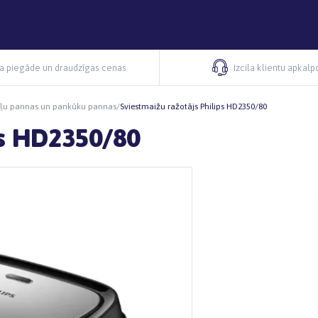
ra piegāde un draudzīgas cenas
Izcila klientu apkal
afeļu pannas un pankūku pannas
/
Sviestmaižu ražotājs Philips HD2350/80
ps HD2350/80