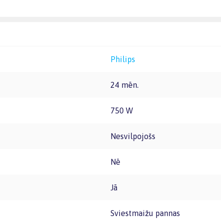
Philips
24 mēn.
750 W
Nesvilpojošs
Nē
Jā
Sviestmaižu pannas