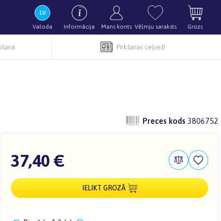
Valoda
Informācija
Mans konts
Vēlmju saraksts
Grozs
pošana
Pirkšanas ceļveži
Preces kods
3806752
37,40 €
IELIKT GROZĀ