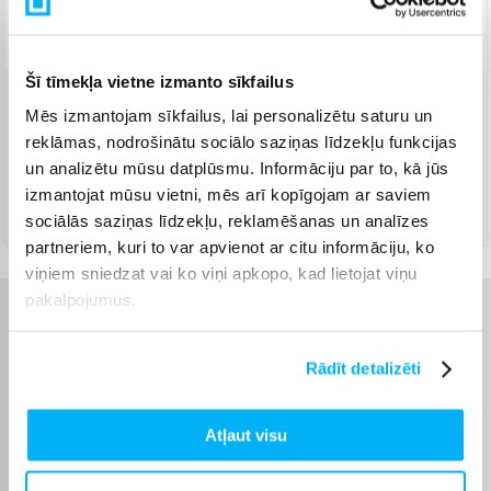
Piegāde: 4-6 d.d.
Šī tīmekļa vietne izmanto sīkfailus
Mēs izmantojam sīkfailus, lai personalizētu saturu un
Venipak Kurjers
(
4,99 €
)
Apmaksā pilnu summu skaidrā naudā piegādes brīdī.
reklāmas, nodrošinātu sociālo saziņas līdzekļu funkcijas
Augusts 13d. - Augusts 17d.
un analizētu mūsu datplūsmu. Informāciju par to, kā jūs
DPD kurjers
(
5,99 €
)
izmantojat mūsu vietni, mēs arī kopīgojam ar saviem
Augusts 13d. - Augusts 17d.
sociālās saziņas līdzekļu, reklamēšanas un analīzes
partneriem, kuri to var apvienot ar citu informāciju, ko
viņiem sniedzat vai ko viņi apkopo, kad lietojat viņu
pakalpojumus.
Raksturlielumi
Rādīt detalizēti
Ražotājs
Huffy
Rotaļlieta ir sertificēta un
Atļaut visu
atbilst Eiropas Savienības
rotaļlietu prasībām. CE