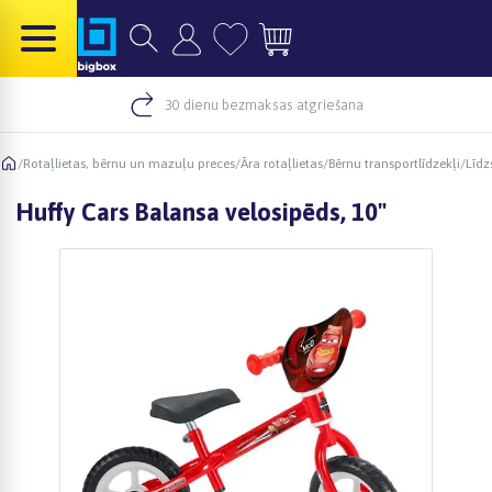
30 dienu bezmaksas atgriešana
/
Rotaļlietas, bērnu un mazuļu preces
/
Āra rotaļlietas
/
Bērnu transportlīdzekļi
/
Līdz
Huffy Cars Balansa velosipēds, 10"