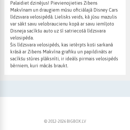
Palaidiet dzinējus! Pievienojieties Zibens
Makvīnam un draugiem mūsu oficiālajā Disney Cars
līdzsvara velosipēdā. Lielisks veids, kā jūsu mazulis
var sākt savu velobraucienu kopā ar savu iemīļoto
Disneja sacīkšu auto uz šī satriecošā līdzsvara
velosipēda.
Šis līdzsvara velosipēds, kas ietērpts koši sarkanā
krāsā ar Zibens Makvīna grafiku un papildināts ar
sacīkšu stūres plāksnīti, ir ideāls pirmais velosipēds
bērniem, kuri mācās braukt.
© 2012-
2026
BIGBOX.LV