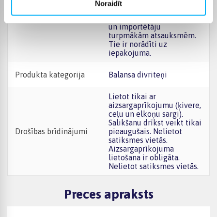
marķējumu atradīsiet uz
Noraidīt
iepakojuma. Saglabājiet
CE sertifikāts
informāciju par ražotāju
un importētāju
turpmākām atsauksmēm.
Tie ir norādīti uz
iepakojuma.
Produkta kategorija
Balansa divriteņi
Lietot tikai ar
aizsargaprīkojumu (ķivere,
ceļu un elkoņu sargi).
Salikšanu drīkst veikt tikai
Drošības brīdinājumi
pieaugušais. Nelietot
satiksmes vietās.
Aizsargaprīkojuma
lietošana ir obligāta.
Nelietot satiksmes vietās.
Preces apraksts