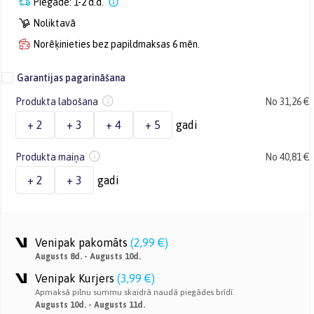
Piegāde: 1-2 d.d.
Noliktavā
Norēķinieties bez papildmaksas 6 mēn.
Garantijas pagarināšana
Produkta labošana
No 31,26 €
+ 2
+ 3
+ 4
+ 5
gadi
Produkta maiņa
No 40,81 €
+ 2
+ 3
gadi
Venipak pakomāts
(
2,99 €
)
Augusts 8d. - Augusts 10d.
Venipak Kurjers
(
3,99 €
)
Apmaksā pilnu summu skaidrā naudā piegādes brīdī.
Augusts 10d. - Augusts 11d.