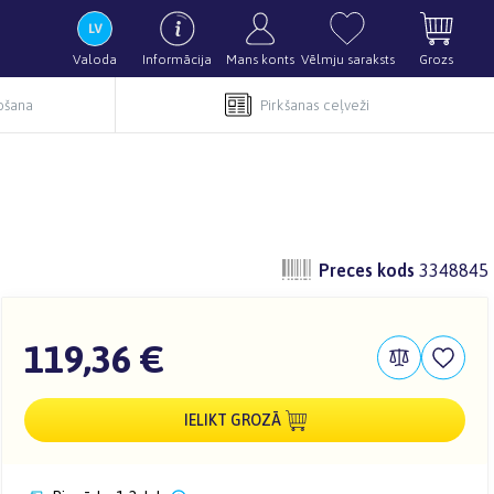
Valoda
Informācija
Mans konts
Vēlmju saraksts
Grozs
pošana
Pirkšanas ceļveži
Preces kods
3348845
119,36 €
IELIKT GROZĀ