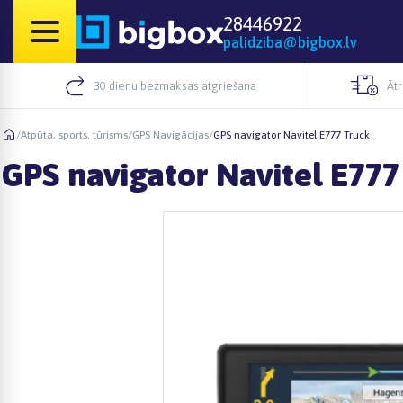
28446922
palidziba@bigbox.lv
30 dienu bezmaksas atgriešana
Āt
/
Atpūta, sports, tūrisms
/
GPS Navigācijas
/
GPS navigator Navitel E777 Truck
GPS navigator Navitel E777