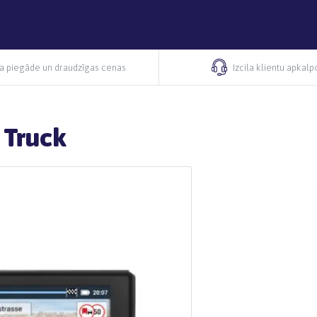
ra piegāde un draudzīgas cenas
Izcila klientu apkal
 Truck