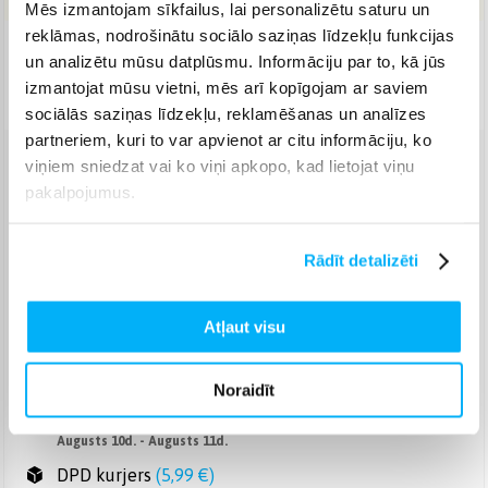
Mēs izmantojam sīkfailus, lai personalizētu saturu un
reklāmas, nodrošinātu sociālo saziņas līdzekļu funkcijas
Piegāde: 1-2 d.d.
un analizētu mūsu datplūsmu. Informāciju par to, kā jūs
Noliktavā
izmantojat mūsu vietni, mēs arī kopīgojam ar saviem
sociālās saziņas līdzekļu, reklamēšanas un analīzes
partneriem, kuri to var apvienot ar citu informāciju, ko
viņiem sniedzat vai ko viņi apkopo, kad lietojat viņu
Venipak pakomāts
(
2,99 €
)
pakalpojumus.
Augusts 10d. - Augusts 11d.
Venipak Kurjers
(
4,99 €
)
Apmaksā pilnu summu skaidrā naudā piegādes brīdī.
Rādīt detalizēti
Augusts 10d. - Augusts 11d.
Omniva pakomāts
(
3,99 €
)
Atļaut visu
Augusts 10d. - Augusts 11d.
Smartposti pakomāts
(
2,99 €
)
Augusts 10d. - Augusts 11d.
Noraidīt
DPD pakomāts
(
4,99 €
)
Augusts 10d. - Augusts 11d.
DPD kurjers
(
5,99 €
)