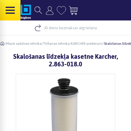
30 dienu bezmaksas atgriešana
/
Mazā sadzīves tehnika
/
Tīrīšanas tehnika
/
KARCHER piederumi
/
Skalošanas līdzek
Skalošanas līdzekļa kasetne Karcher,
2.863-018.0