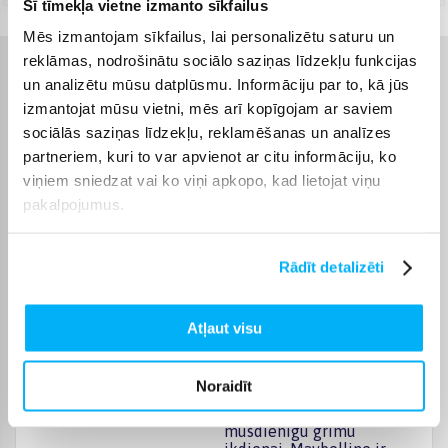
Šī tīmekļa vietne izmanto sīkfailus
Mēs izmantojam sīkfailus, lai personalizētu saturu un
reklāmas, nodrošinātu sociālo saziņas līdzekļu funkcijas
Raksturlielumi
un analizētu mūsu datplūsmu. Informāciju par to, kā jūs
izmantojat mūsu vietni, mēs arī kopīgojam ar saviem
Ražotājs
Maybelline
sociālās saziņas līdzekļu, reklamēšanas un analīzes
partneriem, kuri to var apvienot ar citu informāciju, ko
Amerikas Savienotās
viņiem sniedzat vai ko viņi apkopo, kad lietojat viņu
Komplektēšanas valsts
Valstis
pakalpojumus.
Maybelline New York ir
pasaulē plaši atpazīstams
Rādīt detalizēti
dekoratīvās kosmētikas
zīmols, kura produkti ir
iecienīti arī Latvijā. Zīmols
iedvesmu smeļas no
Atļaut visu
Ņujorkas pilsētas stila,
modes un dinamiskā
dzīves ritma, piedāvājot
Noraidīt
kosmētiku, kas ļauj viegli
izveidot koptu un
mūsdienīgu grimu