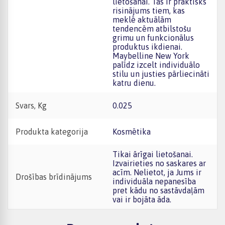
lietošanai. Tas ir praktisks
risinājums tiem, kas
meklē aktuālām
tendencēm atbilstošu
grimu un funkcionālus
produktus ikdienai.
Maybelline New York
palīdz izcelt individuālo
stilu un justies pārliecināti
katru dienu.
Svars, Kg
0.025
Produkta kategorija
Kosmētika
Tikai ārīgai lietošanai.
Izvairieties no saskares ar
acīm. Nelietot, ja Jums ir
Drošības brīdinājums
individuāla nepanesība
pret kādu no sastāvdaļām
vai ir bojāta āda.