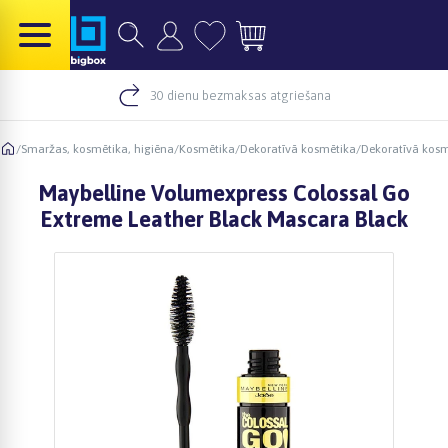
30 dienu bezmaksas atgriešana
/
Smaržas, kosmētika, higiēna
/
Kosmētika
/
Dekoratīvā kosmētika
/
Dekoratīvā kos
Maybelline Volumexpress Colossal Go
Extreme Leather Black Mascara Black