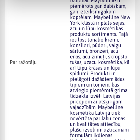
ikdienai. Maybelline ir
piemērots gan dabiskam,
gan izteiksmīgākam
koptēlam. Maybelline New
York klāstā ir plašs sejas,
acu un lūpu kosmētikas
produktu sortiments. Tajā
ietilpst tonālie krēmi,
konsīleri, pūderi, vaigu
sārtumi, bronzeri, acu
ēnas, acu zīmuļi, skropstu
Par ražotāju
tušas, uzacu kosmētika, kā
arī lūpu krāsas un lūpu
spīdumi. Produkti ir
pielāgoti dažādiem ādas
tipiem un toņiem, kas
atvieglo piemērotā grima
līdzekļa izvēli Latvijas
pircējiem ar atšķirīgām
vajadzībām. Maybelline
kosmētika Latvijā tiek
novērtēta par labu cenas
un kvalitātes attiecību,
plašu izvēli un uzticamām
formulām ikdienas