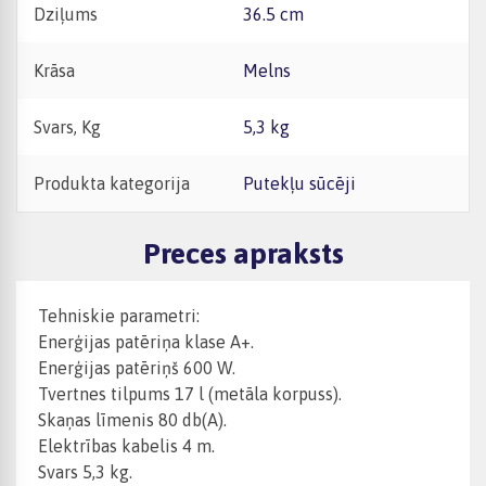
Dziļums
36.5 cm
Krāsa
Melns
Svars, Kg
5,3 kg
Produkta kategorija
Putekļu sūcēji
Preces apraksts
Tehniskie parametri:
Enerģijas patēriņa klase A+.
Enerģijas patēriņš 600 W.
Tvertnes tilpums 17 l (metāla korpuss).
Skaņas līmenis 80 db(A).
Elektrības kabelis 4 m.
Svars 5,3 kg.