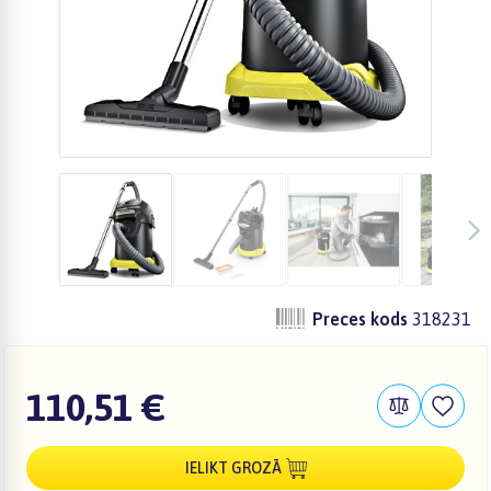
Preces kods
318231
110,51 €
IELIKT GROZĀ