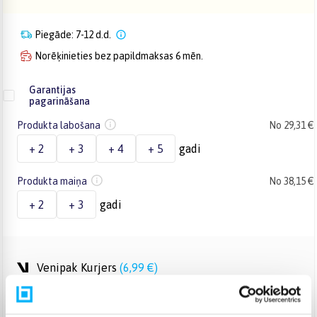
Piegāde: 7-12 d.d.
Norēķinieties bez papildmaksas 6 mēn.
Garantijas
pagarināšana
Produkta labošana
No 29,31 €
+ 2
+ 3
+ 4
+ 5
gadi
Produkta maiņa
No 38,15 €
+ 2
+ 3
gadi
Venipak Kurjers
(
6,99 €
)
Apmaksā pilnu summu skaidrā naudā piegādes brīdī.
Augusts 18d. - Augusts 25d.
DPD kurjers
(
7,99 €
)