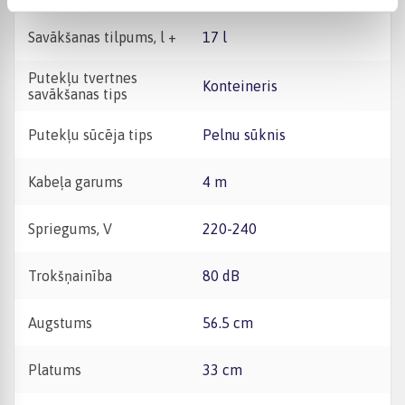
Savākšanas tilpums, l +
17 l
Putekļu tvertnes
Konteineris
savākšanas tips
Putekļu sūcēja tips
Pelnu sūknis
Kabeļa garums
4 m
Spriegums, V
220-240
Trokšņainība
80 dB
Augstums
56.5 cm
Platums
33 cm