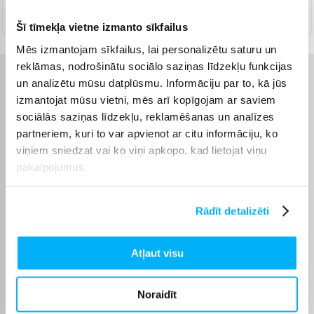
Augusts 18d. - Augusts 25d.
Šī tīmekļa vietne izmanto sīkfailus
Mēs izmantojam sīkfailus, lai personalizētu saturu un
reklāmas, nodrošinātu sociālo saziņas līdzekļu funkcijas
un analizētu mūsu datplūsmu. Informāciju par to, kā jūs
Raksturlielumi
izmantojat mūsu vietni, mēs arī kopīgojam ar saviem
sociālās saziņas līdzekļu, reklamēšanas un analīzes
Ražotājs
Karcher
partneriem, kuri to var apvienot ar citu informāciju, ko
viņiem sniedzat vai ko viņi apkopo, kad lietojat viņu
Bezvadu
Wired
pakalpojumus.
Pašattīrīšanās stacija
Nē
Rādīt detalizēti
Šķidrumu sūknēšana
Nē
Atļaut visu
Grīdu tīrīšana, Sausā
Funkcionalitāte
sūknēšana
Noraidīt
Garantijas laiks
24 mēn.