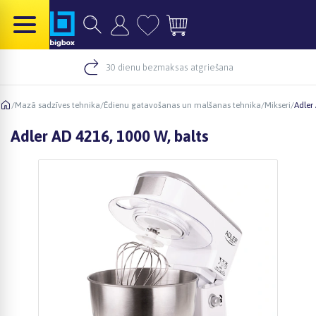
30 dienu bezmaksas atgriešana
/
Mazā sadzīves tehnika
/
Ēdienu gatavošanas un malšanas tehnika
/
Mikseri
/
Adler
Adler AD 4216, 1000 W, balts