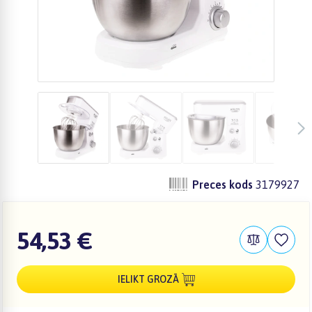
Preces kods
3179927
54,53 €
IELIKT GROZĀ