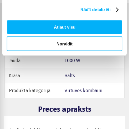
Rādīt detalizēti
Raksturlielumi
Atļaut visu
Ražotājs
Adler
Noraidīt
Garantijas laiks
24 mēn.
Jauda
1000 W
Krāsa
Balts
Produkta kategorija
Virtuves kombaini
Preces apraksts