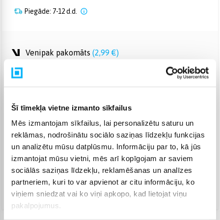
Piegāde: 7-12 d.d.
Venipak pakomāts
(
2,99 €
)
Augusts 19d. - Augusts 25d.
Venipak Kurjers
(
4,99 €
)
Apmaksā pilnu summu skaidrā naudā piegādes brīdī.
Augusts 19d. - Augusts 26d.
Šī tīmekļa vietne izmanto sīkfailus
Omniva pakomāts
(
3,99 €
)
Augusts 19d. - Augusts 25d.
Mēs izmantojam sīkfailus, lai personalizētu saturu un
reklāmas, nodrošinātu sociālo saziņas līdzekļu funkcijas
Smartposti pakomāts
(
2,99 €
)
un analizētu mūsu datplūsmu. Informāciju par to, kā jūs
Augusts 19d. - Augusts 25d.
izmantojat mūsu vietni, mēs arī kopīgojam ar saviem
DPD pakomāts
(
4,99 €
)
sociālās saziņas līdzekļu, reklamēšanas un analīzes
Augusts 19d. - Augusts 25d.
partneriem, kuri to var apvienot ar citu informāciju, ko
DPD kurjers
(
5,99 €
)
viņiem sniedzat vai ko viņi apkopo, kad lietojat viņu
Augusts 19d. - Augusts 26d.
pakalpojumus.