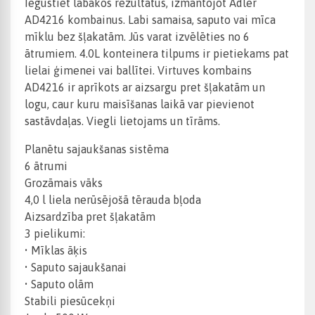
Iegūstiet labākos rezultātus, izmantojot Adler
AD4216 kombainus.
Labi samaisa, saputo vai mīca
mīklu bez šļakatām. Jūs varat izvēlēties no 6
ātrumiem.
4.0L konteinera tilpums ir pietiekams pat
lielai ģimenei vai ballītei.
Virtuves kombains
AD4216 ir aprīkots ar aizsargu pret šļakatām un
logu, caur kuru maisīšanas laikā var pievienot
sastāvdaļas.
Viegli lietojams un tīrāms.
Planētu sajaukšanas sistēma
6 ātrumi
Grozāmais vāks
4,0 l liela nerūsējošā tērauda bļoda
Aizsardzība pret šļakatām
3 pielikumi:
• Mīklas āķis
• Saputo sajaukšanai
• Saputo olām
Stabili piesūcekņi