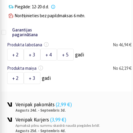
Piegāde: 12-20 d.d.
Norēķinieties bez papildmaksas 6 mēn.
Garantijas
pagarināšana
Produkta labošana
No 46,94 €
+ 2
+ 3
+ 4
+ 5
gadi
Produkta maiņa
No 62,19 €
+ 2
+ 3
gadi
Venipak pakomāts
(
2,99 €
)
Augusts 24d. - Septembris 3d.
Venipak Kurjers
(
3,99 €
)
Apmaksā pilnu summu skaidrā naudā piegādes brīdī.
Augusts 25d. - Septembris 4d.