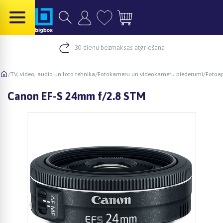
30 dienu bezmaksas atgriešana
/
TV, video, audio un foto tehnika
/
Fotokameru un videokameru piederumi
/
Fotoap
Canon EF-S 24mm f/2.8 STM