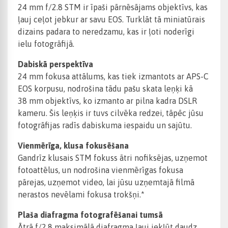
24 mm f/2.8 STM ir īpaši pārnēsājams objektīvs, kas
ļauj ceļot jebkur ar savu EOS. Turklāt tā miniatūrais
dizains padara to neredzamu, kas ir ļoti noderīgi
ielu fotogrāfijā.
Dabiskā perspektīva
24 mm fokusa attālums, kas tiek izmantots ar APS-C
EOS korpusu, nodrošina tādu pašu skata leņķi kā
38 mm objektīvs, ko izmanto ar pilna kadra DSLR
kameru. Šis leņķis ir tuvs cilvēka redzei, tāpēc jūsu
fotogrāfijas radīs dabiskuma iespaidu un sajūtu.
Vienmērīga, klusa fokusēšana
Gandrīz klusais STM fokuss ātri nofiksējas, uzņemot
fotoattēlus, un nodrošina vienmērīgas fokusa
pārejas, uzņemot video, lai jūsu uzņemtajā filmā
nerastos nevēlami fokusa trokšņi.*
Plaša diafragma fotografēšanai tumsā
Ātrā f/2.8 maksimālā diafragma ļauj iekļūt daudz