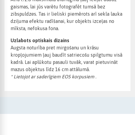
gaismas, lai jūs varētu fotografēt tumsā bez
zibspuldzes. Tas ir lieliski piemērots arī sekla lauka
dziļuma efektu radīšanai, kur objekts izceļas no
mīksta, nefokusa fona.
Uzlabots optiskais dizains
Augsta noturība pret mirgošanu un krāsu
kropļojumiem ļauj baudīt satriecošu spilgtumu visā
kadrā. Lai aplūkotu pasauli tuvāk, varat pietuvināt
mazus objektus līdz 16 cm attālumā.
* Lietojot ar saderīgiem EOS korpusiem
.