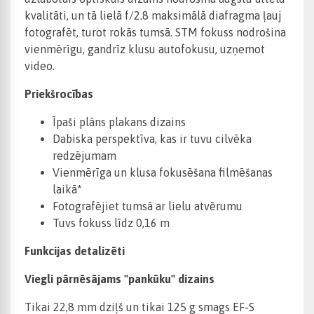
kvalitāti, un tā lielā f/2.8 maksimālā diafragma ļauj
fotografēt, turot rokās tumsā. STM fokuss nodrošina
vienmērīgu, gandrīz klusu autofokusu, uzņemot
video.
Priekšrocības
Īpaši plāns plakans dizains
Dabiska perspektīva, kas ir tuvu cilvēka
redzējumam
Vienmērīga un klusa fokusēšana filmēšanas
laikā*
Fotografējiet tumsā ar lielu atvērumu
Tuvs fokuss līdz 0,16 m
Funkcijas detalizēti
Viegli pārnēsājams "pankūku" dizains
Tikai 22,8 mm dziļš un tikai 125 g smags EF-S