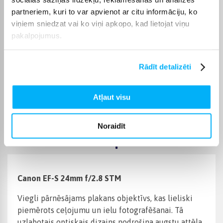
Produkta kategorija
Foto objektīvi
partneriem, kuri to var apvienot ar citu informāciju, ko
viņiem sniedzat vai ko viņi apkopo, kad lietojat viņu
pakalpojumus.
Rādīt detalizēti
Atļaut visu
Noraidīt
Preces apraksts
Canon EF-S 24mm f/2.8 STM
Viegli pārnēsājams plakans objektīvs, kas lieliski
piemērots ceļojumu un ielu fotografēšanai. Tā
uzlabotais optiskais dizains nodrošina augstu attēla