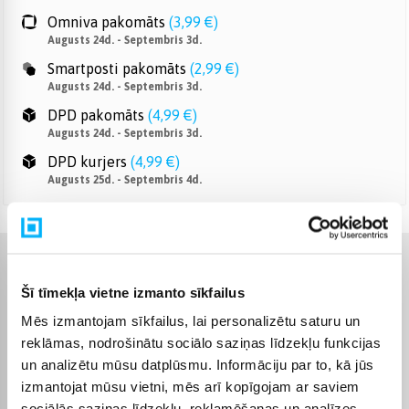
Omniva pakomāts
(
3,99 €
)
Augusts 24d. - Septembris 3d.
Smartposti pakomāts
(
2,99 €
)
Augusts 24d. - Septembris 3d.
DPD pakomāts
(
4,99 €
)
Augusts 24d. - Septembris 3d.
DPD kurjers
(
4,99 €
)
Augusts 25d. - Septembris 4d.
Raksturlielumi
Šī tīmekļa vietne izmanto sīkfailus
Ražotājs
Canon
Mēs izmantojam sīkfailus, lai personalizētu saturu un
reklāmas, nodrošinātu sociālo saziņas līdzekļu funkcijas
un analizētu mūsu datplūsmu. Informāciju par to, kā jūs
Fokusa attālums
24 mm
izmantojat mūsu vietni, mēs arī kopīgojam ar saviem
sociālās saziņas līdzekļu, reklamēšanas un analīzes