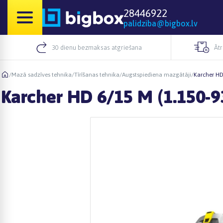
28446922
palidziba@bigbox.lv
30 dienu bezmaksas atgriešana
Āt
/
Mazā sadzīves tehnika
/
Tīrīšanas tehnika
/
Augstspiediena mazgātāji
/
Karcher HD
Karcher HD 6/15 M (1.150-9