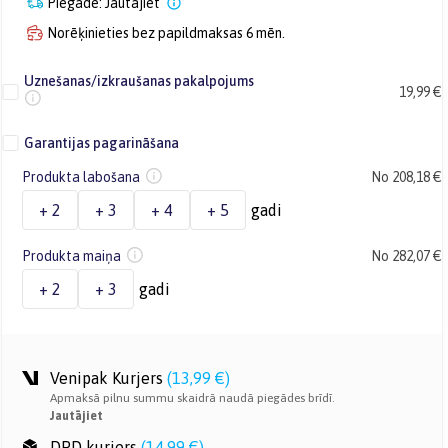
Piegāde: Jautājiet
Norēķinieties bez papildmaksas 6 mēn.
Uznešanas/izkraušanas pakalpojums
19,99 €
Garantijas pagarināšana
Produkta labošana
No 208,18 €
+ 2
+ 3
+ 4
+ 5
gadi
Produkta maiņa
No 282,07 €
+ 2
+ 3
gadi
Venipak Kurjers
(
13,99 €
)
Apmaksā pilnu summu skaidrā naudā piegādes brīdī.
Jautājiet
DPD kurjers
(
14,99 €
)