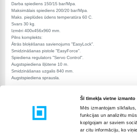
Darba spiediens 150/15 bar/Mpa.
Maksimālais spiediens 200/20 bar/Mpa.
Maks. pieplūdes ūdens temperatūra 60 C.
Svars 30 kg.
Izmēri 400x456x960 mm.
Pilns komplekts:
Ātrās bloķēšanas savienojums "EasyLock".
Smidzināšanas pistole "EasyForce".
Spiediena regulators "Servo Control".
Augstspiediena šļūtene 10 m.
Smidzināšanas uzgalis 840 mm.
Augstspiediena sprausla.
Šī tīmekļa vietne izmanto 
Mēs izmantojam sīkfailus, 
funkcijas un analizētu mūs
kopīgojam ar saviem sociāl
ar citu informāciju, ko viņ