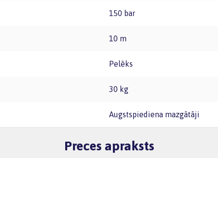
150 bar
10 m
Pelēks
30 kg
Augstspiediena mazgātāji
Preces apraksts