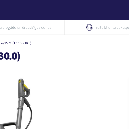
ra piegāde un draudzīgas cenas
Izcila klientu apkal
 6/15 M (1.150-930.0)
30.0)