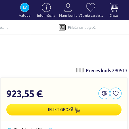
Valoda
Informācija
Mans konts
Vēlmju saraksts
Grozs
pošana
Pirkšanas ceļveži
Preces kods
290513
923,55 €
IELIKT GROZĀ