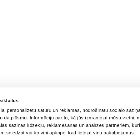
sīkfailus
lai personalizētu saturu un reklāmas, nodrošinātu sociālo saziņa
u datplūsmu. Informāciju par to, kā jūs izmantojat mūsu vietni, 
ās saziņas līdzekļu, reklamēšanas un analīzes partneriem, kuri
iem sniedzat vai ko viņi apkopo, kad lietojat viņu pakalpojumus.