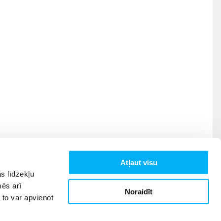
Atļaut visu
s līdzekļu
mēs arī
Noraidīt
 to var apvienot