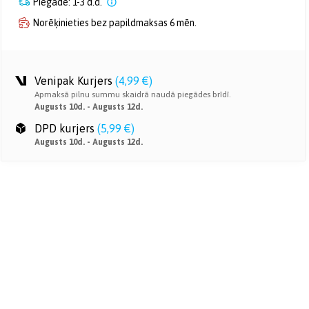
Piegāde: 1-3 d.d.
Norēķinieties bez papildmaksas 6 mēn.
Venipak Kurjers
(
4,99 €
)
Apmaksā pilnu summu skaidrā naudā piegādes brīdī.
Augusts 10d. - Augusts 12d.
DPD kurjers
(
5,99 €
)
Augusts 10d. - Augusts 12d.