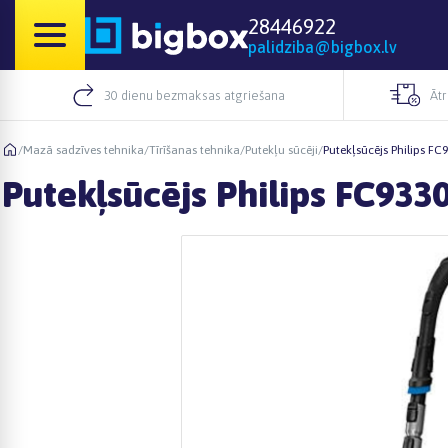
28446922
palidziba@bigbox.lv
30 dienu bezmaksas atgriešana
Āt
/
Mazā sadzīves tehnika
/
Tīrīšanas tehnika
/
Putekļu sūcēji
/
Putekļsūcējs Philips FC
Putekļsūcējs Philips FC933