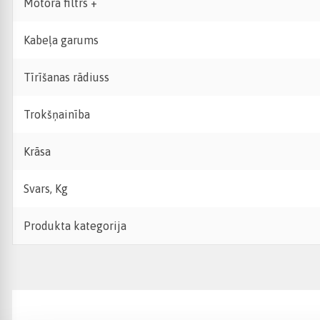
Motora filtrs +
Kabeļa garums
Tīrīšanas rādiuss
Trokšņainība
Krāsa
Svars, Kg
Produkta kategorija