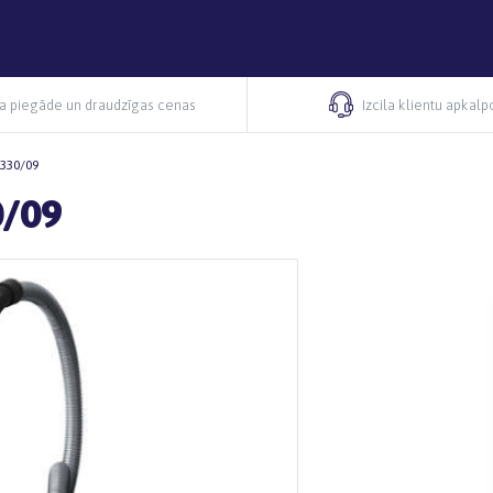
ra piegāde un draudzīgas cenas
Izcila klientu apkal
9330/09
0/09