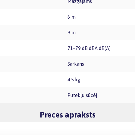
Mazgājams
6 m
9 m
71–79 dB dBA dB(A)
Sarkans
4.5 kg
Putekļu sūcēji
Preces apraksts