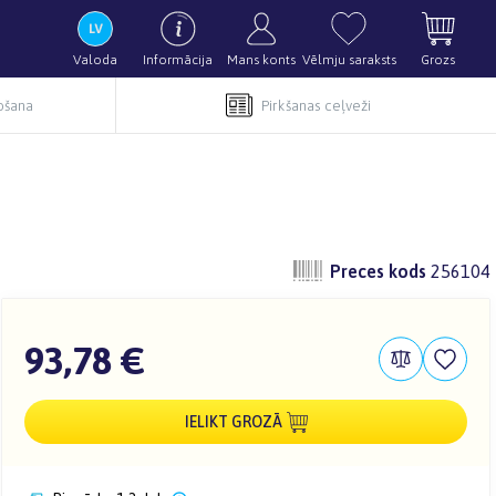
Valoda
Informācija
Mans konts
Vēlmju saraksts
Grozs
pošana
Pirkšanas ceļveži
Preces kods
256104
93,78 €
IELIKT GROZĀ