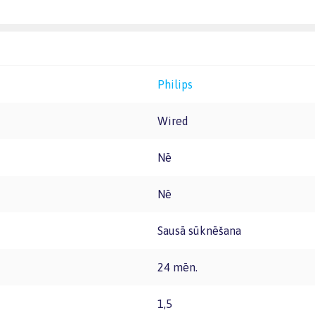
Philips
Wired
Nē
Nē
Sausā sūknēšana
24 mēn.
1,5