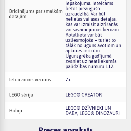
iepakojuma. Ieteicams
lietot pieaugušo
Brīdinājums par smalkām
uzraudzībā. Var būt
detaļām
nelielas vai asas detaļas,
kas var izraisīt aizrīšanās
vai savainojumus bērnam.
Rotaļlieta var būt
uzliesmojoša – turiet to
tālāk no uguns avotiem un
apkures ierīcēm.
Ugunsgrēka gadījumā
zvaniet uz neatliekamās
palīdzības numuru 112.
Ieteicamais vecums
7+
LEGO sērija
LEGO® CREATOR
LEGO® DZĪVNIEKI UN
Hobiji
DABA, LEGO® DINOZAURI
Preces apraksts