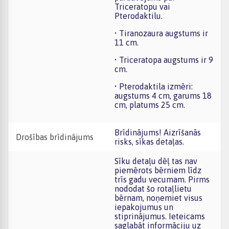
Triceratopu vai
Pterodaktilu.
• Tiranozaura augstums ir
11 cm.
• Triceratopa augstums ir 9
cm.
• Pterodaktila izmēri:
augstums 4 cm, garums 18
cm, platums 25 cm.
Brīdinājums! Aizrīšanās
Drošības brīdinājums
risks, sīkas detaļas.
Sīku detaļu dēļ tas nav
piemērots bērniem līdz
trīs gadu vecumam. Pirms
nododat šo rotaļlietu
bērnam, noņemiet visus
iepakojumus un
stiprinājumus. Ieteicams
saglabāt informāciju uz