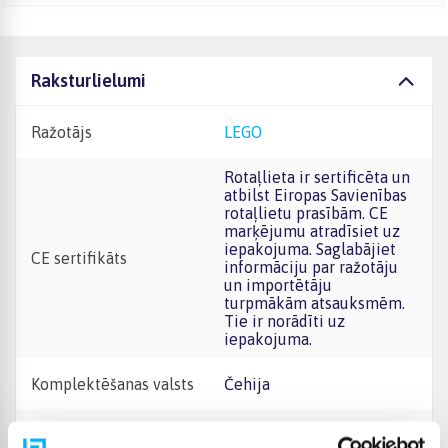
Raksturlielumi
Ražotājs
LEGO
Rotaļlieta ir sertificēta un
atbilst Eiropas Savienības
rotaļlietu prasībām. CE
marķējumu atradīsiet uz
iepakojuma. Saglabājiet
CE sertifikāts
informāciju par ražotāju
un importētāju
turpmākām atsauksmēm.
Tie ir norādīti uz
iepakojuma.
Komplektēšanas valsts
Čehija
Augstums
48 mm