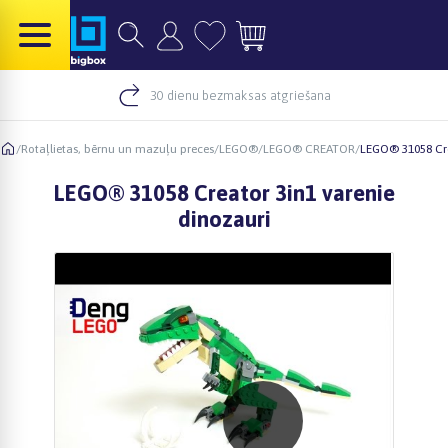
30 dienu bezmaksas atgriešana
/
Rotaļlietas, bērnu un mazuļu preces
/
LEGO®
/
LEGO® CREATOR
/
LEGO® 31058 Cre
LEGO® 31058 Creator 3in1 varenie
dinozauri