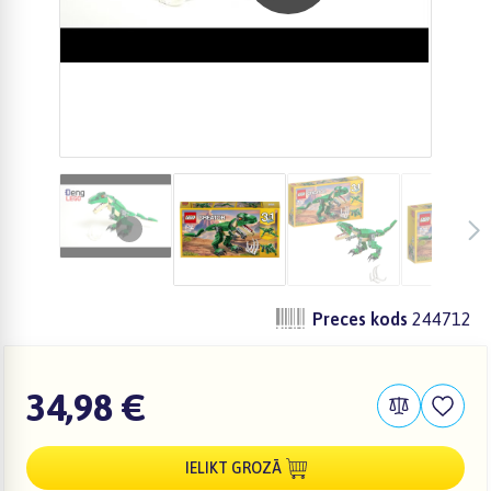
Preces kods
244712
34,98 €
IELIKT GROZĀ