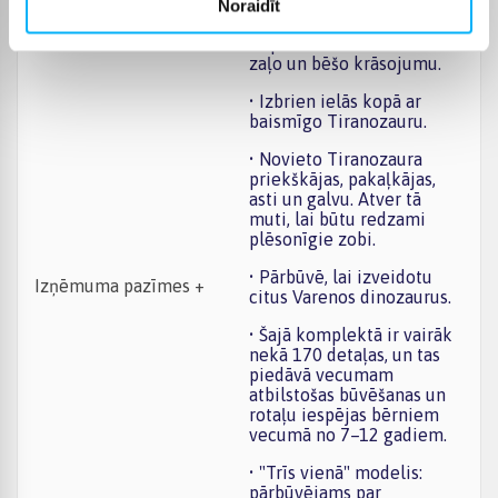
būvējams krūškurvis.
Noraidīt
• Aplūko autentisko tumši
zaļo un bēšo krāsojumu.
• Izbrien ielās kopā ar
baismīgo Tiranozauru.
• Novieto Tiranozaura
priekškājas, pakaļkājas,
asti un galvu. Atver tā
muti, lai būtu redzami
plēsonīgie zobi.
• Pārbūvē, lai izveidotu
Izņēmuma pazīmes +
citus Varenos dinozaurus.
• Šajā komplektā ir vairāk
nekā 170 detaļas, un tas
piedāvā vecumam
atbilstošas būvēšanas un
rotaļu iespējas bērniem
vecumā no 7–12 gadiem.
• "Trīs vienā" modelis:
pārbūvējams par