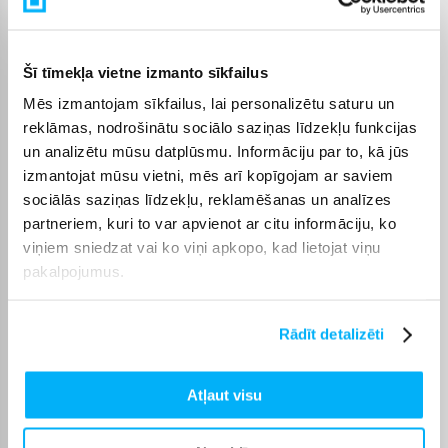
Platums
141 mm
Šī tīmekļa vietne izmanto sīkfailus
Dziļums
262 mm
Mēs izmantojam sīkfailus, lai personalizētu saturu un
reklāmas, nodrošinātu sociālo saziņas līdzekļu funkcijas
Svars, Kg
0.257
un analizētu mūsu datplūsmu. Informāciju par to, kā jūs
izmantojat mūsu vietni, mēs arī kopīgojam ar saviem
Produkta kategorija
Konstruktori
sociālās saziņas līdzekļu, reklamēšanas un analīzes
partneriem, kuri to var apvienot ar citu informāciju, ko
viņiem sniedzat vai ko viņi apkopo, kad lietojat viņu
Daļu skaits
174
pakalpojumus.
• Iekļauts "trīs vienā"
Tiranozaurs ar spilgti
Rādīt detalizēti
oranžām acīm,
kustināmām locītavām,
lielām priekškājām un
Atļaut visu
atveramu muti, kurā ir asi
zobi. Iekļauts arī
dinozaura medījums jeb