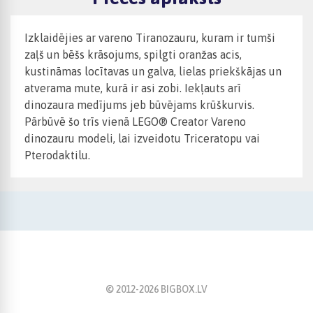
Izklaidējies ar vareno Tiranozauru, kuram ir tumši
zaļš un bēšs krāsojums, spilgti oranžas acis,
kustināmas locītavas un galva, lielas priekškājas un
atverama mute, kurā ir asi zobi. Iekļauts arī
dinozaura medījums jeb būvējams krūškurvis.
Pārbūvē šo trīs vienā LEGO® Creator Vareno
dinozauru modeli, lai izveidotu Triceratopu vai
Pterodaktilu.
© 2012-
2026
BIGBOX.LV