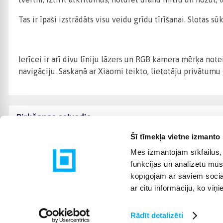
Tas ir īpaši izstrādāts visu veidu grīdu tīrīšanai. Slotas s
Ierīcei ir arī divu līniju lāzers un RGB kamera mērķa not
navigāciju. Saskaņā ar Xiaomi teikto, lietotāju privātumu 
Pirkšanas ceļvedis
Šī tīmekļa vietne izmanto 
Mēs izmantojam sīkfailus, 
funkcijas un analizētu mūs
kopīgojam ar saviem sociāl
ar citu informāciju, ko viņ
Rādīt detalizēti