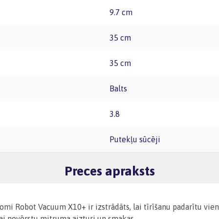
9.7 cm
35 cm
35 cm
Balts
3.8
Putekļu sūcēji
Preces apraksts
mi Robot Vacuum X10+ ir izstrādāts, lai tīrīšanu padarītu vienk
 lai novērstu mitruma aizturi un smakas.