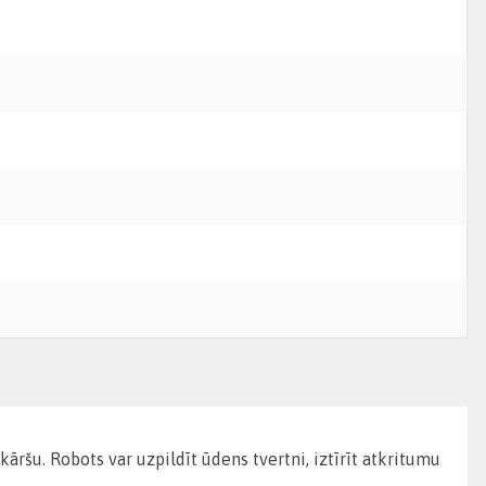
āršu. Robots var uzpildīt ūdens tvertni, iztīrīt atkritumu