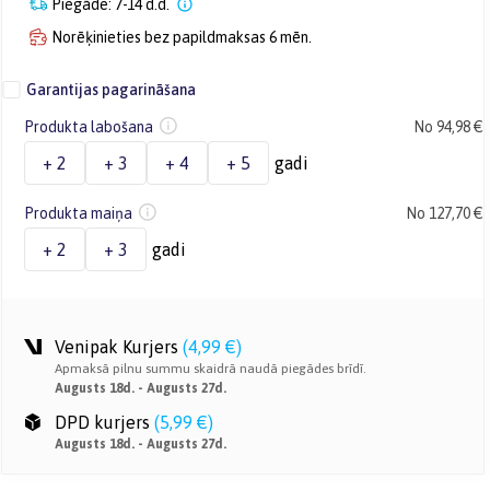
Piegāde: 7-14 d.d.
Norēķinieties bez papildmaksas 6 mēn.
Garantijas pagarināšana
Produkta labošana
No 94,98 €
+ 2
+ 3
+ 4
+ 5
gadi
Produkta maiņa
No 127,70 €
+ 2
+ 3
gadi
Venipak Kurjers
(
4,99 €
)
Apmaksā pilnu summu skaidrā naudā piegādes brīdī.
Augusts 18d. - Augusts 27d.
DPD kurjers
(
5,99 €
)
Augusts 18d. - Augusts 27d.