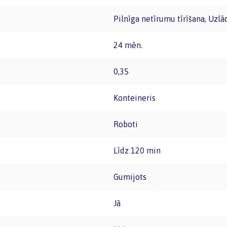
Pilnīga netīrumu tīrīšana, Uzlā
24 mēn.
0,35
Konteineris
Roboti
Līdz 120 min
Gumijots
Jā