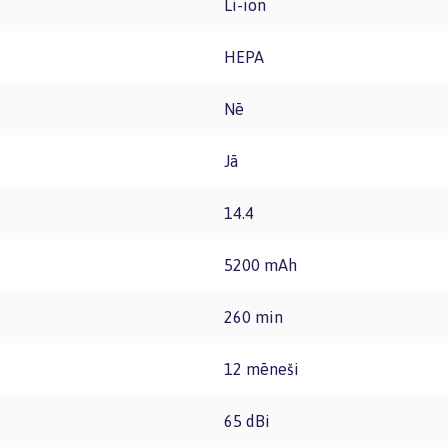
Li-ion
HEPA
Nē
Jā
14.4
5200 mAh
260 min
12 mēneši
65 dBi