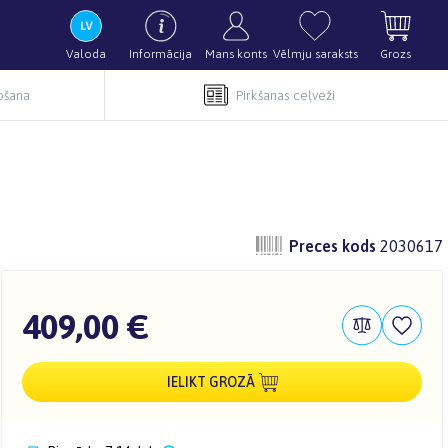
Valoda
Informācija
Mans konts
Vēlmju saraksts
Grozs
pošana
Pirkšanas ceļveži
Preces kods
2030617
409,00 €
IELIKT GROZĀ