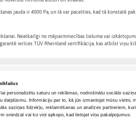
ūkšanas jauda ir 4000 Pa, un tā var pacelties, kad tā konstatē pa
eikšanai. Neatkarīgi no mājsaimniecības lieluma vai izkārtojuma
garantē ierīces TÜV Rheinland sertifikācija, kas atbilst viņu k
sīkfailus
lai personalizētu saturu un reklāmas, nodrošinātu sociālo saziņa
u datplūsmu. Informāciju par to, kā jūs izmantojat mūsu vietni, 
ās saziņas līdzekļu, reklamēšanas un analīzes partneriem, kuri
iem sniedzat vai ko viņi apkopo, kad lietojat viņu pakalpojumus.
© 2012-
2026
BIGBOX.LV