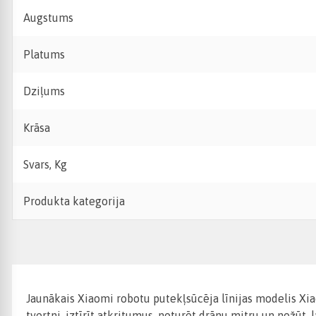
Augstums
Platums
Dziļums
Krāsa
Svars, Kg
Produkta kategorija
Jaunākais Xiaomi robotu putekļsūcēja līnijas modelis Xiao
tvertni, iztīrīt atkritumus, noturēt drānu mitru un nožūt,