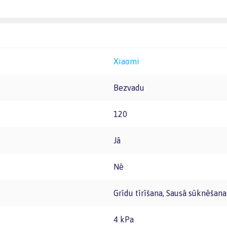
Xiaomi
Bezvadu
120
Jā
Nē
Grīdu tīrīšana, Sausā sūknēšana
4 kPa