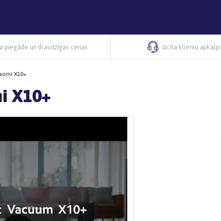
ra piegāde un draudzīgas cenas
Izcila klientu apkal
iaomi X10+
mi X10+