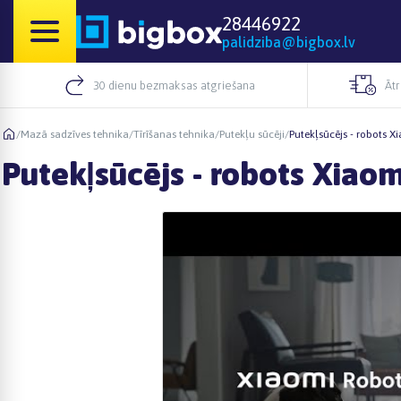
28446922
palidziba@bigbox.lv
30 dienu bezmaksas atgriešana
Āt
/
Mazā sadzīves tehnika
/
Tīrīšanas tehnika
/
Putekļu sūcēji
/
Putekļsūcējs - robots X
Putekļsūcējs - robots Xiao