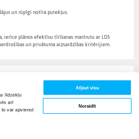
klājus un rūpīgi notīra putekļus.
, ierīce plānos efektīvu tīrīšanas maršrutu ar LDS
iberdrošības un privātuma aizsardzības kritērijiem.
Atļaut visu
s līdzekļu
mēs arī
Noraidīt
 to var apvienot