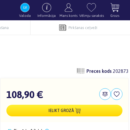
Valoda
Informācija
Mans konts
Vēlmju saraksts
Grozs
pošana
Pirkšanas ceļveži
Preces kods
202873
108,90 €
IELIKT GROZĀ