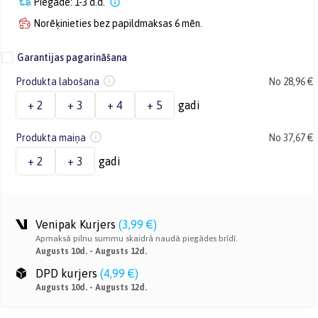
Piegāde: 1-3 d.d.
Norēķinieties bez papildmaksas 6 mēn.
Garantijas pagarināšana
Produkta labošana
No 28,96 €
+ 2
+ 3
+ 4
+ 5
gadi
Produkta maiņa
No 37,67 €
+ 2
+ 3
gadi
Venipak Kurjers
(
3,99 €
)
Apmaksā pilnu summu skaidrā naudā piegādes brīdī.
Augusts 10d. - Augusts 12d.
DPD kurjers
(
4,99 €
)
Augusts 10d. - Augusts 12d.