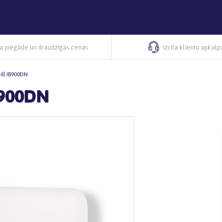
ra piegāde un draudzīgas cenas
Izcila klientu apkal
Mill IB900DN
IB900DN