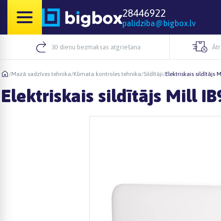
28446922
palidziba@bigbox.lv
30 dienu bezmaksas atgriešana
Āt
/
Mazā sadzīves tehnika
/
Klimata kontroles tehnika
/
Sildītāji
/
Elektriskais sildītājs 
Elektriskais sildītājs Mill 