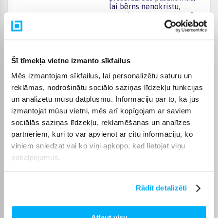
lai bērns nenokristu,
nesadurtos un netraumētu
sevi vai trešās personas.
Ieteicamais vecums
2+
Šī tīmekļa vietne izmanto sīkfailus
Lietot tikai ar
Mēs izmantojam sīkfailus, lai personalizētu saturu un
aizsargaprīkojumu (ķivere,
ceļu un elkoņu sargi).
reklāmas, nodrošinātu sociālo saziņas līdzekļu funkcijas
Salikšanu drīkst veikt tikai
un analizētu mūsu datplūsmu. Informāciju par to, kā jūs
Drošības brīdinājumi
pieaugušais. Nelietot
izmantojat mūsu vietni, mēs arī kopīgojam ar saviem
satiksmes vietās.
Aizsargaprīkojuma
sociālās saziņas līdzekļu, reklamēšanas un analīzes
lietošana ir obligāta.
partneriem, kuri to var apvienot ar citu informāciju, ko
Nelietot satiksmes vietās.
viņiem sniedzat vai ko viņi apkopo, kad lietojat viņu
pakalpojumus.
Preces apraksts
Rādīt detalizēti
Līdzsvara velosipēds FirstBike CROSS
FirstBike līdzsvara velosipēdi ir atzīti par vienu no
labākajiem un drošākajiem līdzsvara velosipēdiem
Atļaut visu