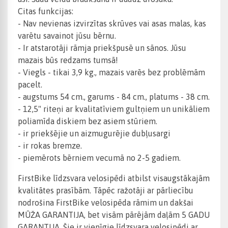
Citas funkcijas:
- Nav nevienas izvirzītas skrūves vai asas malas, kas
varētu savainot jūsu bērnu.
- Ir atstarotāji rāmja priekšpusē un sānos. Jūsu
mazais būs redzams tumsā!
- Viegls - tikai 3,9 kg., mazais varēs bez problēmām
pacelt.
- augstums 54 cm., garums - 84 cm., platums - 38 cm.
- 12,5" riteņi ar kvalitatīviem gultņiem un unikāliem
poliamīda diskiem bez asiem stūriem.
- ir priekšējie un aizmugurējie dubļusargi
- ir rokas bremze.
- piemērots bērniem vecumā no 2-5 gadiem.
FirstBike līdzsvara velosipēdi atbilst visaugstākajām
kvalitātes prasībām. Tāpēc ražotāji ar pārliecību
nodrošina FirstBike velosipēda rāmim un dakšai
MŪŽA GARANTIJA, bet visām pārējām daļām 5 GADU
GARANTIJA. Šie ir vienīgie līdzsvara velosipēdi ar