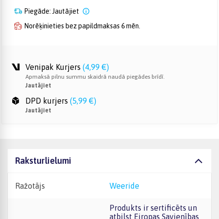
Piegāde: Jautājiet
Norēķinieties bez papildmaksas 6 mēn.
Venipak Kurjers
(
4,99 €
)
Apmaksā pilnu summu skaidrā naudā piegādes brīdī.
Jautājiet
DPD kurjers
(
5,99 €
)
Jautājiet
Raksturlielumi
Ražotājs
Weeride
Produkts ir sertificēts un
atbilst Eiropas Savienības