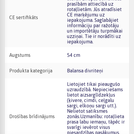
prasībām attiecībā uz
rotaļlietām. Jūs atradīsiet
CE marķējumu uz
CE sertifikāts
iepakojuma. Saglabājiet
informāciju par ražotāju
un importētāju turpmākai
uzziņai. Tie ir norādīti uz
iepakojuma.
Augstums
54 cm
Produkta kategorija
Balansa divriteņi
Lietojiet tikai pieaugušo
uzraudzībā. Nepieciešams
lietot aizsarglīdzekļus
(ķivere, cimdi, ceļgalu
sargi, elkoņu sargi utt.).
Nelietot satiksmes
Drošības brīdinājums
zonās.Uzmanību: rotaļlieta
prasa labu iemaņu, tāpēc ir
svarīgi ievērot visus
piesardzības pasākumus,