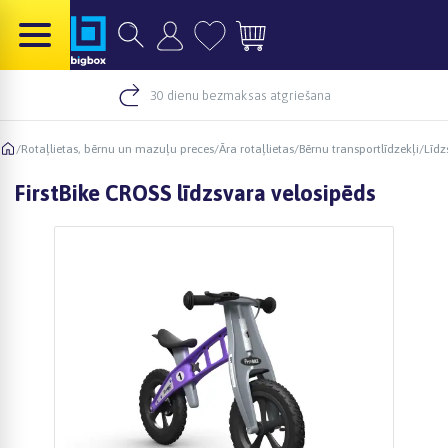
30 dienu bezmaksas atgriešana
/
Rotaļlietas, bērnu un mazuļu preces
/
Āra rotaļlietas
/
Bērnu transportlīdzekļi
/
Līdz
FirstBike CROSS līdzsvara velosipēds