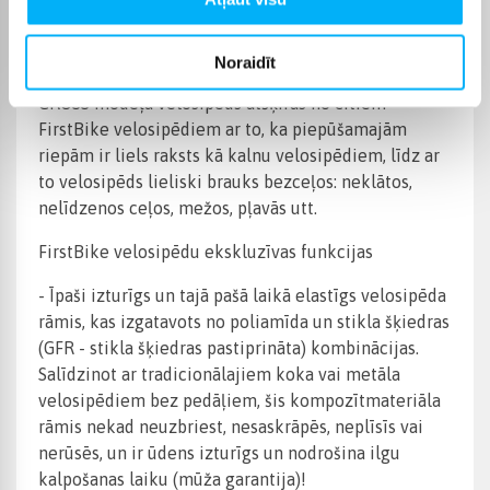
pasaulē! Tā ir augstākās kvalitātes materiāli un
konstrukcija, stils, izglītības ieguvumi un jautrība
Noraidīt
bērniem vienlaikus.
CROSS modeļa velosipēds atšķiras no citiem
FirstBike velosipēdiem ar to, ka piepūšamajām
riepām ir liels raksts kā kalnu velosipēdiem, līdz ar
to velosipēds lieliski brauks bezceļos: neklātos,
nelīdzenos ceļos, mežos, pļavās utt.
FirstBike velosipēdu ekskluzīvas funkcijas
- Īpaši izturīgs un tajā pašā laikā elastīgs velosipēda
rāmis, kas izgatavots no poliamīda un stikla šķiedras
(GFR - stikla šķiedras pastiprināta) kombinācijas.
Salīdzinot ar tradicionālajiem koka vai metāla
velosipēdiem bez pedāļiem, šis kompozītmateriāla
rāmis nekad neuzbriest, nesaskrāpēs, neplīsīs vai
nerūsēs, un ir ūdens izturīgs un nodrošina ilgu
kalpošanas laiku (mūža garantija)!