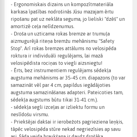
- Ergonomiskais dizains un kompozītmateriāla
karkasa īpašības nodrošinās Jūsu mazajam ērtu
ripošanu pat uz neklāta seguma, jo lieliski "dzēš" un
amortizē ceļa nelīdzenumus.
- Droša un uzticama rokas bremze ar trumuļa
aizmugurējā riteņa bremžu mehānismu "Safety
Stop". Arī rokas bremzes attālums no velosipēda
roktura ir individuāli regulējams, lai mazā
velosipēdista rociņas to viegli aizsniegtu!
- Ērts, bez instrumentiem regulējams sēdekļa
augstuma mehānisms ar 35-45 cm. diapazons (to var
samazināt vēl par 4 cm, papildus iegādājoties
augstuma samazināšanas adapteri. Pateicoties tam,
sēdekļa augstums būtu tikai 31-41 cm.).
- sēdekļa segli izceļas ar izliektu formu un
neslīdošu virsmu.
- Priekšējai dakšai ir ierobežots pagrieziena leņķis,
tāpēc velosipēda stūre nekad negriezīsies ap savu
asi. Šāda veida braukšana ir daudz drošāka.