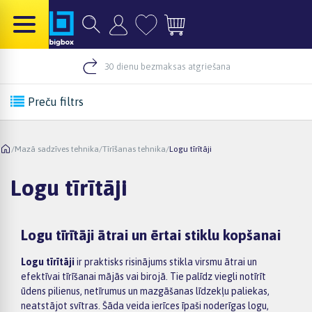
30 dienu bezmaksas atgriešana
Preču filtrs
/
Mazā sadzīves tehnika
/
Tīrīšanas tehnika
/
Logu tīrītāji
Logu tīrītāji
Logu tīrītāji ātrai un ērtai stiklu kopšanai
Logu tīrītāji
ir praktisks risinājums stikla virsmu ātrai un
efektīvai tīrīšanai mājās vai birojā. Tie palīdz viegli notīrīt
ūdens pilienus, netīrumus un mazgāšanas līdzekļu paliekas,
neatstājot svītras. Šāda veida ierīces īpaši noderīgas logu,