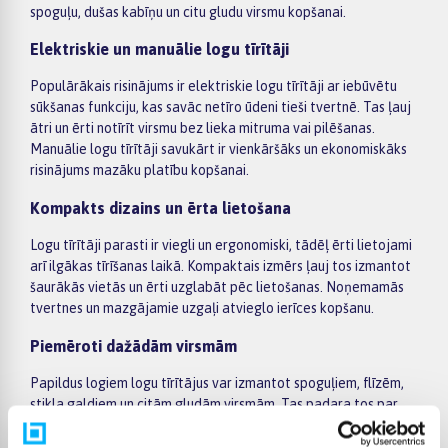
spoguļu, dušas kabīņu un citu gludu virsmu kopšanai.
Elektriskie un manuālie logu tīrītāji
Populārākais risinājums ir elektriskie logu tīrītāji ar iebūvētu
sūkšanas funkciju, kas savāc netīro ūdeni tieši tvertnē. Tas ļauj
ātri un ērti notīrīt virsmu bez lieka mitruma vai pilēšanas.
Manuālie logu tīrītāji savukārt ir vienkāršāks un ekonomiskāks
risinājums mazāku platību kopšanai.
Kompakts dizains un ērta lietošana
Logu tīrītāji parasti ir viegli un ergonomiski, tādēļ ērti lietojami
arī ilgākas tīrīšanas laikā. Kompaktais izmērs ļauj tos izmantot
šaurākās vietās un ērti uzglabāt pēc lietošanas. Noņemamās
tvertnes un mazgājamie uzgaļi atvieglo ierīces kopšanu.
Piemēroti dažādām virsmām
Papildus logiem logu tīrītājus var izmantot spoguļiem, flīzēm,
stikla galdiem un citām gludām virsmām. Tas padara tos par
universālu palīgu ikdienas mājas uzkopšanā.