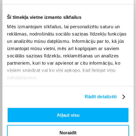
Akumulatora darbības laiks
Elektriskajiem logu tīrītājiem svarīgs ir akumulatora darbības
Šī tīmekļa vietne izmanto sīkfailus
ilgums, kas nosaka, cik lielu platību iespējams notīrīt ar vienu
Mēs izmantojam sīkfailus, lai personalizētu saturu un
uzlādi. Lielākai mājai vai biežākai lietošanai ieteicams
reklāmas, nodrošinātu sociālo saziņas līdzekļu funkcijas
izvēlēties modeli ar ilgāku darbības laiku.
un analizētu mūsu datplūsmu. Informāciju par to, kā jūs
Ērta iegāde un piegāde
izmantojat mūsu vietni, mēs arī kopīgojam ar saviem
sociālās saziņas līdzekļu, reklamēšanas un analīzes
Logu tīrītāji tiek piegādāti visā Latvijā – uz mājām vai citu
partneriem, kuri to var apvienot ar citu informāciju, ko
izvēlēto adresi. Ja prece ir noliktavā, piegāde parasti notiek 1–
viņiem sniedzat vai ko viņi apkopo, kad lietojat viņu
2 darba dienu laikā, un precīzs piegādes termiņš vienmēr ir
norādīts konkrētā produkta lapā. Tāpat iespējams izvēlēties
pakalpojumus.
bezprocentu līzingu līdz 24 mēnešiem, lai pirkumu varētu veikt
uzreiz un maksājumu sadalīt ērtā periodā.
Rādīt detalizēti
Atļaut visu
Noraidīt
Pircēju atsauksmes par precēm