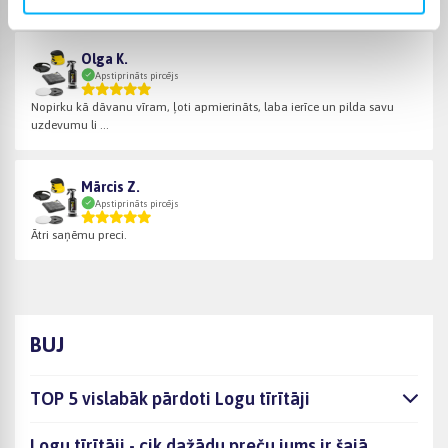
Olga K.
Apstiprināts pircējs
Nopirku kā dāvanu vīram, ļoti apmierināts, laba ierīce un pilda savu
uzdevumu li ...
Mārcis Z.
Apstiprināts pircējs
Ātri saņēmu preci.
BUJ
TOP 5 vislabāk pārdoti Logu tīrītāji
Logu tīrītāji - cik dažādu preču jums ir šajā