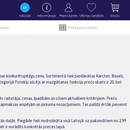
Valoda
Informācija
Mans konts
Vēlmju saraksts
Grozs
pošana
Pirkšanas ceļveži
par konkurētspējīgu cenu. Sortimentā tiek piedāvātas Karcher, Bissell,
tegorijā Putekļu sūcējs ar mazgāšanas funkciju preču skaits ir 20, bet
ēc ražotāja, cenas, īpašībām un citiem aktuāliem kritērijiem. Preču
u, apmaksas iespējām un pirkuma nosacījumiem. Tas palīdz ērtāk pieņemt
s daļās. Piegāde tiek nodrošināta visā Latvijā: uz pakomātiem no 2,99
ēr ir norādīts konkrētās preces lapā.