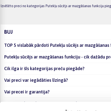
Izvēlēto preci no kategorijas Putekļu sūcējs ar mazgāšanas funkciju pie
BUJ
TOP 5 vislabāk pārdoti Putekļu sūcējs ar mazgāšanas 
Putekļu sūcējs ar mazgāšanas funkciju - cik dažādu pr
Cik ilga ir šīs kategorijas preču piegāde?
Vai preci var iegādāties līzingā?
Vai precei ir garantija?
Kā visērtāk izvēlēties sev piemērotāko preci?