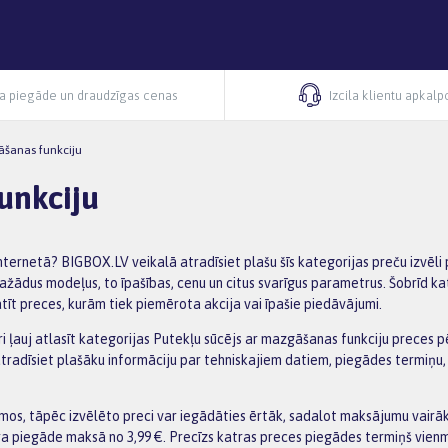
ra piegāde un draudzīgas cenas
Izcila klientu apkal
āšanas funkciju
unkciju
ternetā? BIGBOX.LV veikalā atradīsiet plašu šīs kategorijas preču izvēli 
ažādus modeļus, to īpašības, cenu un citus svarīgus parametrus. Šobrīd ka
atīt preces, kurām tiek piemērota akcija vai īpašie piedāvājumi.
tri ļauj atlasīt kategorijas Putekļu sūcējs ar mazgāšanas funkciju preces p
 atradīsiet plašāku informāciju par tehniskajiem datiem, piegādes termiņ
os, tāpēc izvēlēto preci var iegādāties ērtāk, sadalot maksājumu vairākā
ra piegāde maksā no 3,99 €. Precīzs katras preces piegādes termiņš vienm