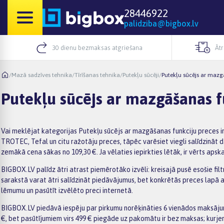
28446922
palidziba@bigbox.lv
30 dienu bezmaksas atgriešana
Āt
/
Mazā sadzīves tehnika
/
Tīrīšanas tehnika
/
Putekļu sūcēji
/
Putekļu sūcējs ar mazg
Putekļu sūcējs ar mazgāšanas f
Vai meklējat kategorijas Putekļu sūcējs ar mazgāšanas funkciju preces in
TROTEC, Tefal un citu ražotāju preces, tāpēc varēsiet viegli salīdzināt d
zemākā cena sākas no 109,30 €. Ja vēlaties iepirkties lētāk, ir vērts apsk
BIGBOX.LV palīdz ātri atrast piemērotāko izvēli: kreisajā pusē esošie fil
sarakstā varat ātri salīdzināt piedāvājumus, bet konkrētās preces lapā
lēmumu un pasūtīt izvēlēto preci internetā.
BIGBOX.LV piedāvā iespēju par pirkumu norēķināties 6 vienādos maksājum
€, bet pasūtījumiem virs 499 € piegāde uz pakomātu ir bez maksas; kurje