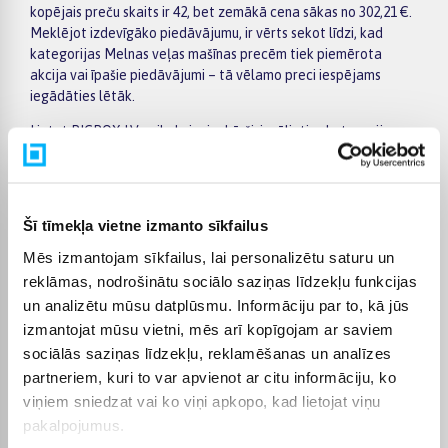
kopējais preču skaits ir 42, bet zemākā cena sākas no 302,21 €.
Meklējot izdevīgāko piedāvājumu, ir vērts sekot līdzi, kad
kategorijas Melnas veļas mašīnas precēm tiek piemērota
akcija vai īpašie piedāvājumi – tā vēlamo preci iespējams
iegādāties lētāk.
Lietot BIGBOX.LV veikalu ir vienkārši: izvēlieties kategoriju
Melnas veļas mašīnas, izmantojiet kreisajā pusē esošos filtrus
pēc ražotāja, cenas, preču īpašībām vai citiem svarīgiem
parametriem, salīdziniet vairākus modeļus un izvēlieties
piemērotāko variantu. Preču sarakstā un konkrētās preces
Šī tīmekļa vietne izmanto sīkfailus
lapā ir pieejama svarīgākā informācija, tāpēc varat ātri
Mēs izmantojam sīkfailus, lai personalizētu saturu un
novērtēt tehniskos datus, piegādes termiņu un pirkuma
nosacījumus. Tas ļauj ērti iepirkties internetā, nesteidzīgi
reklāmas, nodrošinātu sociālo saziņas līdzekļu funkcijas
salīdzinot dažādus kategorijā Melnas veļas mašīnas pieejamos
un analizētu mūsu datplūsmu. Informāciju par to, kā jūs
piedāvājumus.
izmantojat mūsu vietni, mēs arī kopīgojam ar saviem
sociālās saziņas līdzekļu, reklamēšanas un analīzes
BIGBOX.LV piedāvā iespēju par pirkumu norēķināties 6
vienādos maksājumos, tāpēc izvēlēto preci iespējams
partneriem, kuri to var apvienot ar citu informāciju, ko
iegādāties ērtāk, sadalot maksājumu vairākās daļās. Piegāde
viņiem sniedzat vai ko viņi apkopo, kad lietojat viņu
ir pieejama visā Latvijā: piegāde uz pakomātiem maksā no 2,99
pakalpojumus.
€, bet pasūtījumiem virs 499 € piegāde uz pakomātu ir bez