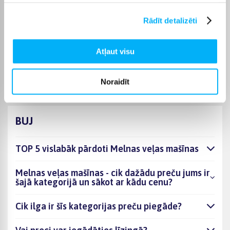
maksas; kurjera piegāde maksā no 3,99 €. Precīzs katras
preces piegādes termiņš vienmēr ir norādīts konkrētās preces
Rādīt detalizēti
lapā.
Piemērotu preci no kategorijas Melnas veļas mašīnas
Atļaut visu
piegādāsim norādītajā termiņā, lai pirkumu internetā varētu
saņemt jums ērtā veidā.
Noraidīt
BUJ
TOP 5 vislabāk pārdoti Melnas veļas mašīnas
Melnas veļas mašīnas - cik dažādu preču jums ir
šajā kategorijā un sākot ar kādu cenu?
Cik ilga ir šīs kategorijas preču piegāde?