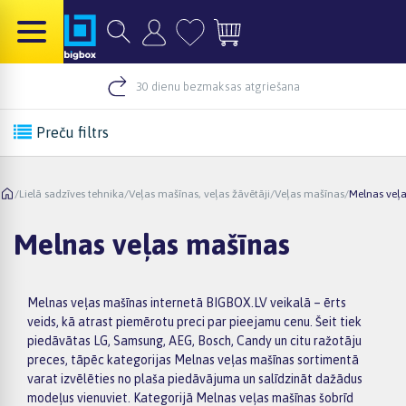
30 dienu bezmaksas atgriešana
Preču filtrs
/
Lielā sadzīves tehnika
/
Veļas mašīnas, veļas žāvētāji
/
Veļas mašīnas
/
Melnas veļ
Melnas veļas mašīnas
Melnas veļas mašīnas internetā BIGBOX.LV veikalā – ērts
veids, kā atrast piemērotu preci par pieejamu cenu. Šeit tiek
piedāvātas LG, Samsung, AEG, Bosch, Candy un citu ražotāju
preces, tāpēc kategorijas Melnas veļas mašīnas sortimentā
varat izvēlēties no plaša piedāvājuma un salīdzināt dažādus
modeļus vienuviet. Kategorijā Melnas veļas mašīnas šobrīd