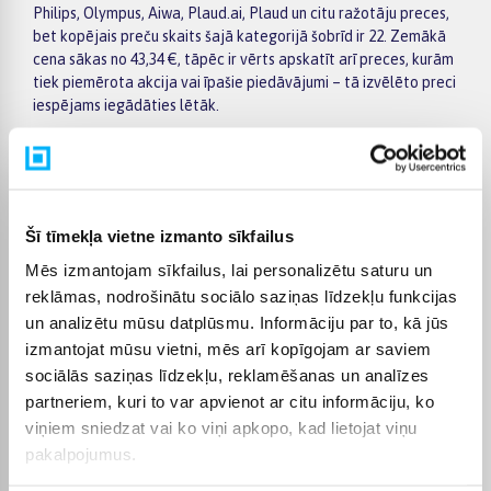
Philips, Olympus, Aiwa, Plaud.ai, Plaud un citu ražotāju preces,
bet kopējais preču skaits šajā kategorijā šobrīd ir 22. Zemākā
cena sākas no 43,34 €, tāpēc ir vērts apskatīt arī preces, kurām
tiek piemērota akcija vai īpašie piedāvājumi – tā izvēlēto preci
iespējams iegādāties lētāk.
Lai iepirkšanās būtu vienkāršāka, kategorijā Digitālie diktofoni
varat izmantot filtrus un ātri atlasīt preces pēc ražotāja,
cenas, īpašībām vai citiem aktuāliem kritērijiem. Preču
sarakstā ir viegli pārskatīt galvenos piedāvājumus, savukārt
Šī tīmekļa vietne izmanto sīkfailus
konkrētās preces lapā pieejama detalizētāka informācija par
parametriem, apmaksu, piegādi un citiem pirkuma
Mēs izmantojam sīkfailus, lai personalizētu saturu un
nosacījumiem. Tas palīdz mierīgi salīdzināt vairākus variantus,
reklāmas, nodrošinātu sociālo saziņas līdzekļu funkcijas
izvērtēt to priekšrocības un ērti pasūtīt izvēlēto preci
un analizētu mūsu datplūsmu. Informāciju par to, kā jūs
internetā.
izmantojat mūsu vietni, mēs arī kopīgojam ar saviem
BIGBOX.LV piedāvā iespēju par pirkumu norēķināties 6
sociālās saziņas līdzekļu, reklamēšanas un analīzes
vienādos maksājumos, tāpēc lielākus pirkumus iespējams
partneriem, kuri to var apvienot ar citu informāciju, ko
plānot ērtāk, sadalot maksājumu vairākās daļās. Pasūtījumi
viņiem sniedzat vai ko viņi apkopo, kad lietojat viņu
tiek piegādāti visā Latvijā: piegāde uz pakomātiem maksā no
pakalpojumus.
2,99 €, bet pasūtījumiem virs 499 € piegāde uz pakomātu ir bez
maksas. Kurjera piegādes cena sākas no 3,99 €. Precīzu