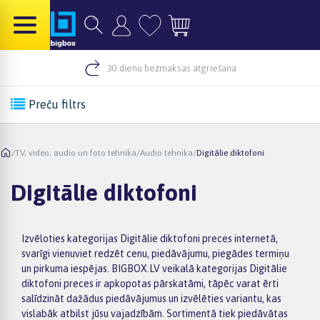
30 dienu bezmaksas atgriešana
Preču filtrs
/
TV, video, audio un foto tehnika
/
Audio tehnika
/
Digitālie diktofoni
Digitālie diktofoni
Izvēloties kategorijas Digitālie diktofoni preces internetā,
svarīgi vienuviet redzēt cenu, piedāvājumu, piegādes termiņu
un pirkuma iespējas. BIGBOX.LV veikalā kategorijas Digitālie
diktofoni preces ir apkopotas pārskatāmi, tāpēc varat ērti
salīdzināt dažādus piedāvājumus un izvēlēties variantu, kas
vislabāk atbilst jūsu vajadzībām. Sortimentā tiek piedāvātas