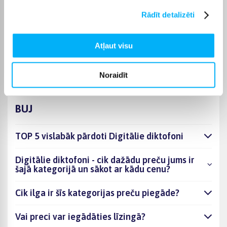
piegādes termiņu vienmēr atradīsiet konkrētās preces lapā.
Rādīt detalizēti
Izvēloties piemērotu preci no kategorijas Digitālie diktofoni,
varat rēķināties ar skaidri norādītu piegādes termiņu un ērtu
saņemšanas veidu. Pasūtīto preci piegādāsim norādītajā laikā,
Atļaut visu
lai pirkumu internetā varētu saņemt bez liekas kavēšanās.
Noraidīt
BUJ
TOP 5 vislabāk pārdoti Digitālie diktofoni
Digitālie diktofoni - cik dažādu preču jums ir
šajā kategorijā un sākot ar kādu cenu?
Cik ilga ir šīs kategorijas preču piegāde?
Vai preci var iegādāties līzingā?