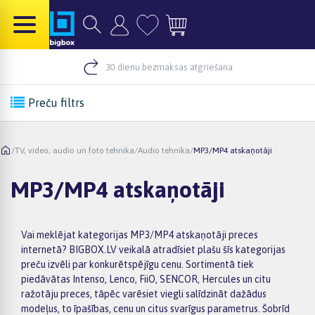
30 dienu bezmaksas atgriešana
Preču filtrs
/
TV, video, audio un foto tehnika
/
Audio tehnika
/
MP3/MP4 atskaņotāji
MP3/MP4 atskaņotāji
Vai meklējat kategorijas MP3/MP4 atskaņotāji preces
internetā? BIGBOX.LV veikalā atradīsiet plašu šīs kategorijas
preču izvēli par konkurētspējīgu cenu. Sortimentā tiek
piedāvātas Intenso, Lenco, FiiO, SENCOR, Hercules un citu
ražotāju preces, tāpēc varēsiet viegli salīdzināt dažādus
modeļus, to īpašības, cenu un citus svarīgus parametrus. Šobrīd