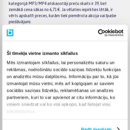
kategorijā MP3/MP4 atskaņotāji preču skaits ir 39, bet
zemākā cena sākas no 6,71 €. Ja vēlaties iepirkties lētāk, ir
vērts apskatīt preces, kurām tiek piemērota akcija vai īpašie
piedāvājumi.
BIGBOX.LV palīdz ātri atrast piemērotāko izvēli: kreisajā pusē
esošie filtri ļauj atlasīt kategorijas MP3/MP4 atskaņotāji
preces pēc ražotāja, cenas, īpašībām un citiem aktuāliem
kritērijiem. Preču sarakstā varat ātri salīdzināt piedāvājumus,
Šī tīmekļa vietne izmanto sīkfailus
bet konkrētās preces lapā atradīsiet plašāku informāciju par
Mēs izmantojam sīkfailus, lai personalizētu saturu un
tehniskajiem datiem, piegādes termiņu, apmaksas iespējām un
pirkuma nosacījumiem. Tas palīdz ērtāk pieņemt lēmumu un
reklāmas, nodrošinātu sociālo saziņas līdzekļu funkcijas
pasūtīt izvēlēto preci internetā.
un analizētu mūsu datplūsmu. Informāciju par to, kā jūs
izmantojat mūsu vietni, mēs arī kopīgojam ar saviem
BIGBOX.LV piedāvā iespēju par pirkumu norēķināties 6
sociālās saziņas līdzekļu, reklamēšanas un analīzes
vienādos maksājumos, tāpēc izvēlēto preci var iegādāties
ērtāk, sadalot maksājumu vairākās daļās. Piegāde tiek
partneriem, kuri to var apvienot ar citu informāciju, ko
nodrošināta visā Latvijā: uz pakomātiem no 2,99 €, bet
viņiem sniedzat vai ko viņi apkopo, kad lietojat viņu
pasūtījumiem virs 499 € piegāde uz pakomātu ir bez maksas;
pakalpojumus.
kurjera piegāde maksā no 3,99 €. Precīzs katras preces
piegādes termiņš vienmēr ir norādīts konkrētās preces lapā.
Rādīt detalizēti