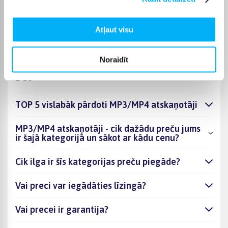
Izvēlēto preci no kategorijas MP3/MP4 atskaņotāji
piegādāsim norādītajā termiņā, lai pirkumu internetā varētu
saņemt jums ērtā veidā.
Atļaut visu
Noraidīt
BUJ
TOP 5 vislabāk pārdoti MP3/MP4 atskaņotāji
MP3/MP4 atskaņotāji - cik dažādu preču jums
ir šajā kategorijā un sākot ar kādu cenu?
Cik ilga ir šīs kategorijas preču piegāde?
Vai preci var iegādāties līzingā?
Vai precei ir garantija?