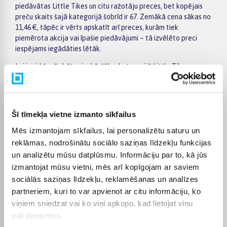
piedāvātas Little Tikes un citu ražotāju preces, bet kopējais
preču skaits šajā kategorijā šobrīd ir 67. Zemākā cena sākas no
11,46 €, tāpēc ir vērts apskatīt arī preces, kurām tiek
piemērota akcija vai īpašie piedāvājumi – tā izvēlēto preci
iespējams iegādāties lētāk.
Lai iepirkšanās būtu vienkāršāka, kategorijā Little Tikes
rotaļlietas varat izmantot filtrus un ātri atlasīt preces pēc
ražotāja, cenas, īpašībām vai citiem aktuāliem kritērijiem.
Preču sarakstā ir viegli pārskatīt galvenos piedāvājumus,
savukārt konkrētās preces lapā pieejama detalizētāka
Šī tīmekļa vietne izmanto sīkfailus
informācija par parametriem, apmaksu, piegādi un citiem
Mēs izmantojam sīkfailus, lai personalizētu saturu un
pirkuma nosacījumiem. Tas palīdz mierīgi salīdzināt vairākus
variantus, izvērtēt to priekšrocības un ērti pasūtīt izvēlēto
reklāmas, nodrošinātu sociālo saziņas līdzekļu funkcijas
preci internetā.
un analizētu mūsu datplūsmu. Informāciju par to, kā jūs
izmantojat mūsu vietni, mēs arī kopīgojam ar saviem
BIGBOX.LV piedāvā iespēju par pirkumu norēķināties 6
sociālās saziņas līdzekļu, reklamēšanas un analīzes
vienādos maksājumos, tāpēc lielākus pirkumus iespējams
plānot ērtāk, sadalot maksājumu vairākās daļās. Pasūtījumi
partneriem, kuri to var apvienot ar citu informāciju, ko
tiek piegādāti visā Latvijā: piegāde uz pakomātiem maksā no
viņiem sniedzat vai ko viņi apkopo, kad lietojat viņu
2,99 €, bet pasūtījumiem virs 499 € piegāde uz pakomātu ir bez
pakalpojumus.
maksas. Kurjera piegādes cena sākas no 3,99 €. Precīzu