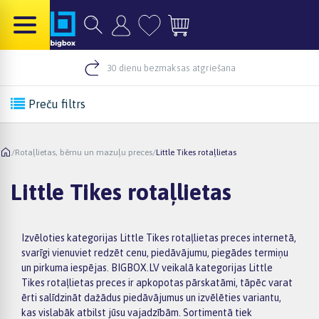
30 dienu bezmaksas atgriešana
Preču filtrs
/
Rotaļlietas, bērnu un mazuļu preces
/
Little Tikes rotaļlietas
Little Tikes rotaļlietas
Izvēloties kategorijas Little Tikes rotaļlietas preces internetā,
svarīgi vienuviet redzēt cenu, piedāvājumu, piegādes termiņu
un pirkuma iespējas. BIGBOX.LV veikalā kategorijas Little
Tikes rotaļlietas preces ir apkopotas pārskatāmi, tāpēc varat
ērti salīdzināt dažādus piedāvājumus un izvēlēties variantu,
kas vislabāk atbilst jūsu vajadzībām. Sortimentā tiek