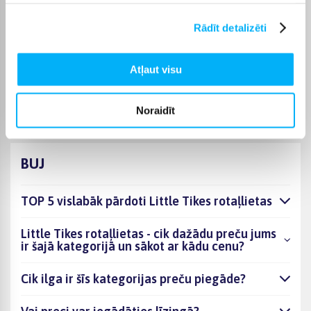
piegādes termiņu vienmēr atradīsiet konkrētās preces lapā.
Rādīt detalizēti
Izvēloties piemērotu preci no kategorijas Little Tikes
rotaļlietas, varat rēķināties ar skaidri norādītu piegādes
termiņu un ērtu saņemšanas veidu. Pasūtīto preci piegādāsim
Atļaut visu
norādītajā laikā, lai pirkumu internetā varētu saņemt bez
liekas kavēšanās.
Noraidīt
BUJ
TOP 5 vislabāk pārdoti Little Tikes rotaļlietas
Little Tikes rotaļlietas - cik dažādu preču jums
ir šajā kategorijā un sākot ar kādu cenu?
Cik ilga ir šīs kategorijas preču piegāde?