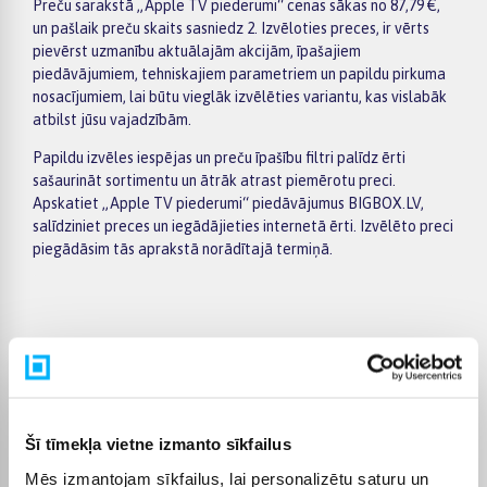
Preču sarakstā „Apple TV piederumi“ cenas sākas no 87,79 €,
un pašlaik preču skaits sasniedz 2. Izvēloties preces, ir vērts
pievērst uzmanību aktuālajām akcijām, īpašajiem
piedāvājumiem, tehniskajiem parametriem un papildu pirkuma
nosacījumiem, lai būtu vieglāk izvēlēties variantu, kas vislabāk
atbilst jūsu vajadzībām.
Papildu izvēles iespējas un preču īpašību filtri palīdz ērti
sašaurināt sortimentu un ātrāk atrast piemērotu preci.
Apskatiet „Apple TV piederumi“ piedāvājumus BIGBOX.LV,
salīdziniet preces un iegādājieties internetā ērti. Izvēlēto preci
piegādāsim tās aprakstā norādītajā termiņā.
Pircēju atsauksmes par precēm
Aivis L.
Šī tīmekļa vietne izmanto sīkfailus
Apstiprināts pircējs
Mēs izmantojam sīkfailus, lai personalizētu saturu un