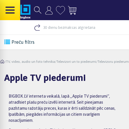
30 dienu bezmaksas atgriešana
Preču filtrs
/
TV, video, audio un foto tehnika
/
Televizori un to piederumi
/
Televizoru piederum
Apple TV piederumi
BIGBOX.LV interneta veikalā, lapā „Apple TV piederumi“,
atradīsiet plašu preču izvēli internetā. Šeit pieejamas
pazīstamu ražotāju preces, kuras ir ērti salīdzināt pēc cenas,
īpašībām, piegādes informācijas un citiem svarīgiem
nosacījumiem.