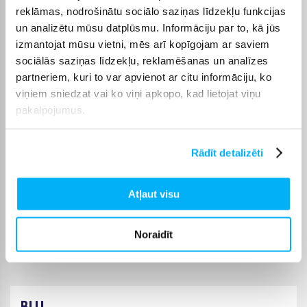
Ātra un precīza piegāde. Prece oriģinālā un laba.
reklāmas, nodrošinātu sociālo saziņas līdzekļu funkcijas
un analizētu mūsu datplūsmu. Informāciju par to, kā jūs
izmantojat mūsu vietni, mēs arī kopīgojam ar saviem
Оксана м.
sociālās saziņas līdzekļu, reklamēšanas un analīzes
Apstiprināts pircējs
partneriem, kuri to var apvienot ar citu informāciju, ko
Superigi,atra piegade
viņiem sniedzat vai ko viņi apkopo, kad lietojat viņu
pakalpojumus.
Ingars B.
Apstiprināts pircējs
Rādīt detalizēti
Lieliski
Atļaut visu
Ērika N.
Apstiprināts pircējs
Viss kartībā
Noraidīt
BUJ