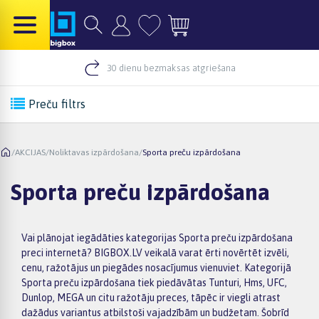
30 dienu bezmaksas atgriešana
Preču filtrs
/
AKCIJAS
/
Noliktavas izpārdošana
/
Sporta preču izpārdošana
Sporta preču izpārdošana
Vai plānojat iegādāties kategorijas Sporta preču izpārdošana
preci internetā? BIGBOX.LV veikalā varat ērti novērtēt izvēli,
cenu, ražotājus un piegādes nosacījumus vienuviet. Kategorijā
Sporta preču izpārdošana tiek piedāvātas Tunturi, Hms, UFC,
Dunlop, MEGA un citu ražotāju preces, tāpēc ir viegli atrast
dažādus variantus atbilstoši vajadzībām un budžetam. Šobrīd