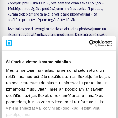
kopējais preču skaits ir 36, bet zemākā cena sākas no 6,99 €.
Meklējot izdevīgāko piedāvājumu, ir vērts apskatīt preces,
kurām tiek piemērota akcija vai īpašie piedāvājumi – tā
izvēlēto preci iespējams iegādāties lētāk.
Izvēloties preci, svarīgi ātri atlasīt aktuālos piedāvājumus un
skaidri redzēt atšķirības starp modeļiem. Kreisajā pusē esošie
filtri palīdz sašaurināt kategorijas Sporta preču izpārdošana
izvēli pēc ražotāja, cenas, īpašībām vai citiem svarīgiem
parametriem, bet preču sarakstā var ērti salīdzināt dažādus
piedāvājumus. Atverot konkrētās preces lapu, atradīsiet
Šī tīmekļa vietne izmanto sīkfailus
detalizētāku informāciju par tehniskajiem datiem, piegādes
termiņu, apmaksas veidiem un pirkuma nosacījumiem, tāpēc
Mēs izmantojam sīkfailus, lai personalizētu saturu un
lēmumu pieņemt būs vieglāk.
reklāmas, nodrošinātu sociālo saziņas līdzekļu funkcijas
Lielākas vērtības pirkumiem BIGBOX.LV piedāvā ērtu apmaksu
un analizētu mūsu datplūsmu. Informāciju par to, kā jūs
pa daļām – par pirkumu iespējams norēķināties 6 vienādos
izmantojat mūsu vietni, mēs arī kopīgojam ar saviem
maksājumos. Tas ļauj ērtāk plānot izdevumus un izvēlēties sev
sociālās saziņas līdzekļu, reklamēšanas un analīzes
piemērotu apmaksas veidu. Pasūtījumi tiek piegādāti visā
partneriem, kuri to var apvienot ar citu informāciju, ko
Latvijā: piegāde uz pakomātiem maksā no 2,99 €, bet
viņiem sniedzat vai ko viņi apkopo, kad lietojat viņu
pasūtījumiem virs 499 € piegāde uz pakomātu ir bez maksas;
pakalpojumus.
kurjera piegādes cena sākas no 3,99 €. Precīzs katras preces