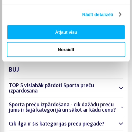
piegādes termiņš tiek norādīts konkrētās preces lapā.
Izvēloties piemērotu preci no kategorijas Sporta preču
Rādīt detalizēti
izpārdošana, varēsiet saņemt pasūtījumu jums ērtā veidā.
BIGBOX.LV parūpēsies, lai izvēlētā prece tiktu piegādāta
Atļaut visu
norādītajā termiņā un pirkumu internetā varētu saņemt bez
liekas kavēšanās.
Noraidīt
BUJ
TOP 5 vislabāk pārdoti Sporta preču
izpārdošana
Sporta preču izpārdošana - cik dažādu preču
jums ir šajā kategorijā un sākot ar kādu cenu?
Cik ilga ir šīs kategorijas preču piegāde?